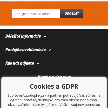
ODOSLAT
Dôležité informácie
Predajňa a reklamácia
Kde nás nájdete
Platba a doprava
Cookies a GDPR
SportovniAutodoplnky.sk a partneri potrebujú Váš súhlas na
využitie jednotlivých údajov, aby Vám okrem iného mohli
ukazovať informácie týkajúce sa Vašich záujmov pomocou