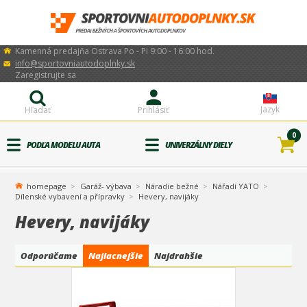
Kamenná predajňa Ostrava Po - Pi 9:00 - 16:00 hod.
info@sportovniautodoplnky.sk
Zaregistrujte sa
Jazyk
Hľadať
Prihlásiť
0
PODĽA MODELU AUTA
UNIVERZÁLNY DIELY
homepage
Garáž- výbava
Náradie bežné
Nářadí YATO
Dílenské vybavení a přípravky
Hevery, navijáky
Hevery, navijáky
Odporúčame
Najlacnejšie
Najdrahšie