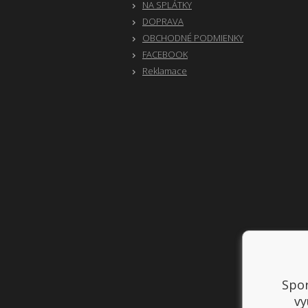
NA SPLÁTKY
DOPRAVA
OBCHODNÉ PODMIENKY
FACEBOOK
Reklamace
Spor
vy