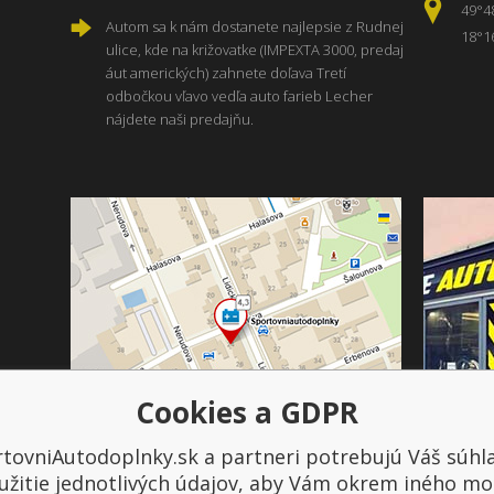
49°4
Autom sa k nám dostanete najlepsie z Rudnej
18°1
ulice, kde na križovatke (IMPEXTA 3000, predaj
áut amerických) zahnete doľava Tretí
odbočkou vľavo vedľa auto farieb Lecher
nájdete naši predajňu.
Cookies a GDPR
tovniAutodoplnky.sk a partneri potrebujú Váš súhl
Platba a doprava
užitie jednotlivých údajov, aby Vám okrem iného mo