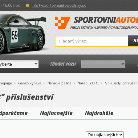
- 16:00 hod.
info@sportovniautodoplnky.sk
H
Model vozu
mepage
Garáž- výbava
Náradie bežné
Nářadí YATO
Gola sady, příslušen
" příslušenství
dporúčame
Najlacnejšie
Najdrahšie