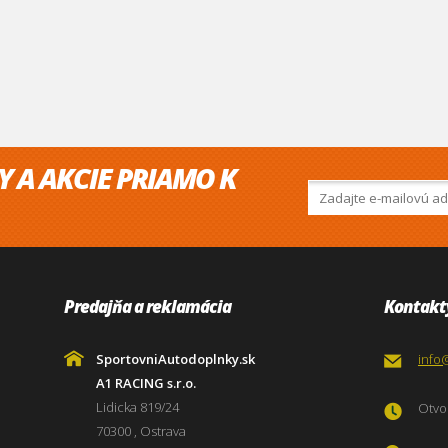
Y A AKCIE PRIAMO K
Predajňa a reklamácia
Kontakt
SportovniAutodoplnky.sk
info
A1 RACING s.r.o.
Lidicka 819/24
Otvor
70300 , Ostrava