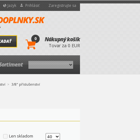
Jazyk
Prihlásiť
Zaregistrujte sa
0
Nákupný košík
ĽADAŤ
Tovar za 0 EUR
Sortiment
ství
3/8" příslušenství
Len skladom