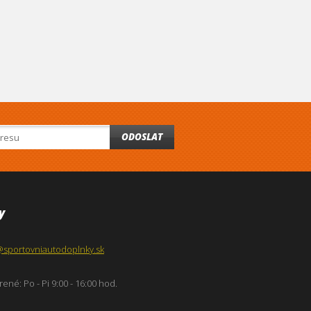
ODOSLAT
y
@sportovniautodoplnky.sk
ené: Po - Pi 9:00 - 16:00 hod.