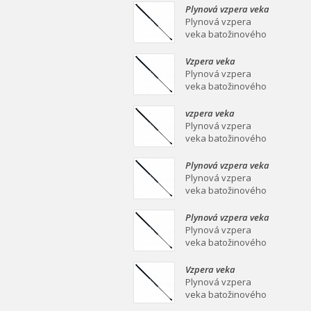
mm Plynová vzpera
Plynová vzpera veka
veka batožinového
batožinového
Plynová vzpera
priestoru Ei
priestoru 639/258
veka batožinového
mm
priestoru 639/258
mm Plynová vzpera
Vzpera veka
veka batožinového
batožinového
Plynová vzpera
priestoru Ei
priestoru 387/139
veka batožinového
mm
priestoru 387/139
mm Plynová vzpera
vzpera veka
veka batožinového
batožinového
Plynová vzpera
priestoru Ei
priestoru 558/253
veka batožinového
mm
priestoru 558/253
mm Plynová vzpera
Plynová vzpera veka
veka batožinového
batožinového
Plynová vzpera
priestoru Ei
priestoru 549/219
veka batožinového
mm
priestoru 549/219
mm Plynová vzpera
Plynová vzpera veka
veka batožinového
batožinového
Plynová vzpera
priestoru Ei
priestoru 467/160
veka batožinového
mm
priestoru 467/160
mm Plynová vzpera
Vzpera veka
veka batožinového
batožinového
Plynová vzpera
priestoru Ei
priestoru 475/180
veka batožinového
mm
priestoru 475/180