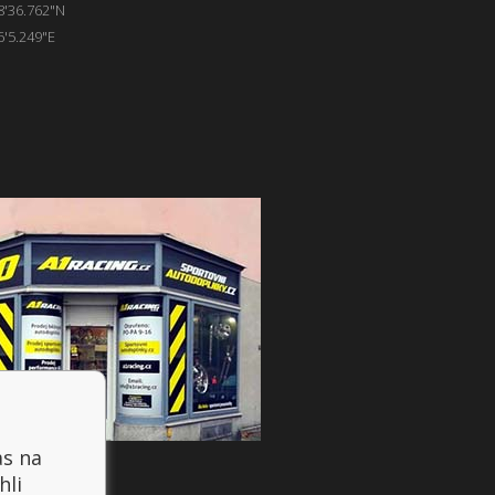
8'36.762"N
6'5.249"E
as na
hli