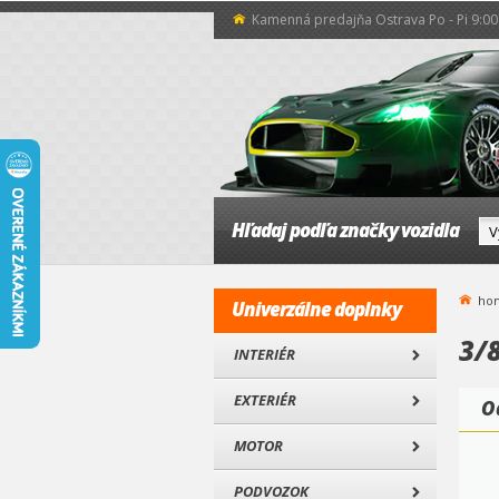
Kamenná predajňa Ostrava Po - Pi 9:00 
Hľadaj podľa značky vozidla
ho
Univerzálne doplnky
3/8
INTERIÉR
EXTERIÉR
O
MOTOR
PODVOZOK