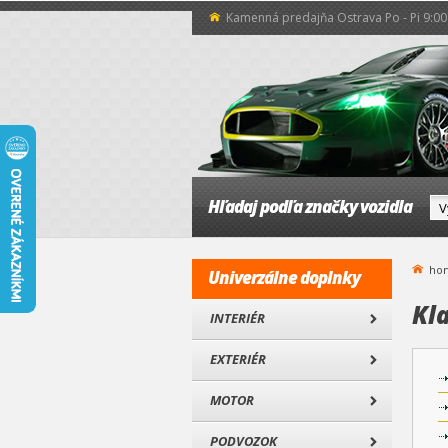
Kamenná predajňa Ostrava Po - Pi 9:00 
Hľadaj podľa značky vozidla
ho
Univerzálne doplnky
Kla
INTERIÉR
EXTERIÉR
MOTOR
PODVOZOK