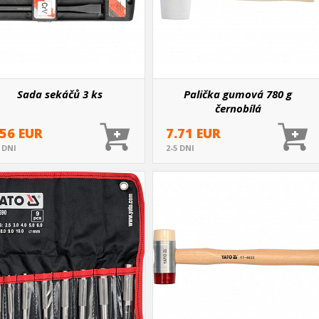
Sada sekáčů 3 ks
Palička gumová 780 g
černobílá
.56 EUR
7.71 EUR
5 DNI
2-5 DNI