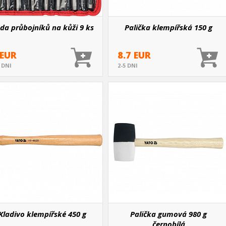
da průbojníků na kůži 9 ks
Palička klempířská 150 g
 EUR
8.7 EUR
5 DNI
2-5 DNI
Kladivo klempířské 450 g
Palička gumová 980 g
černobílá