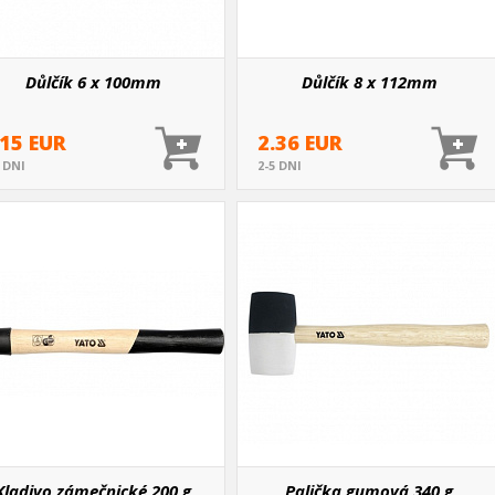
Důlčík 6 x 100mm
Důlčík 8 x 112mm
.15 EUR
2.36 EUR
5 DNI
2-5 DNI
Kladivo zámečnické 200 g
Palička gumová 340 g