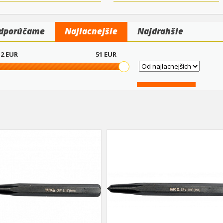
dporúčame
Najlacnejšie
Najdrahšie
2
EUR
51
EUR