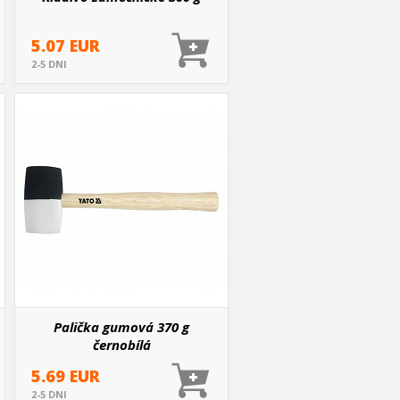
5.07 EUR
2-5 DNI
Palička gumová 370 g
černobílá
5.69 EUR
2-5 DNI