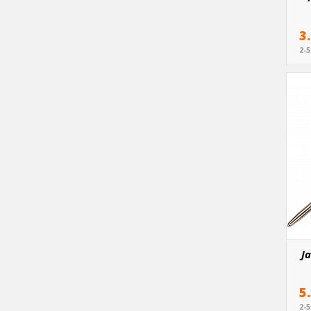
3
2-
J
5
2-