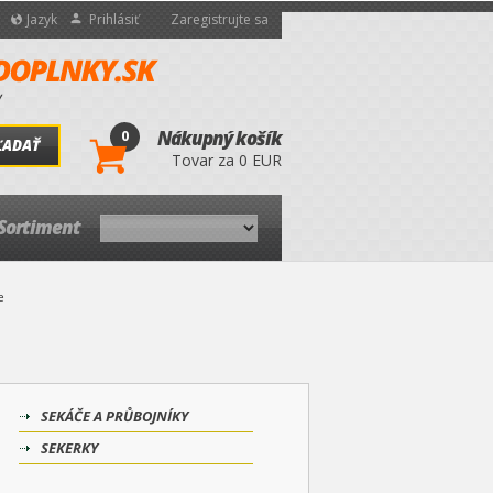
Jazyk
Prihlásiť
Zaregistrujte sa
0
Nákupný košík
ĽADAŤ
Tovar za 0 EUR
Sortiment
e
SEKÁČE A PRŮBOJNÍKY
SEKERKY