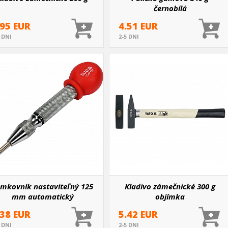
černobílá
.95 EUR
4.51 EUR
5 DNI
2-5 DNI
amkovník nastaviteľný 125
Kladivo zámečnické 300 g
mm automatický
objímka
.38 EUR
5.42 EUR
5 DNI
2-5 DNI