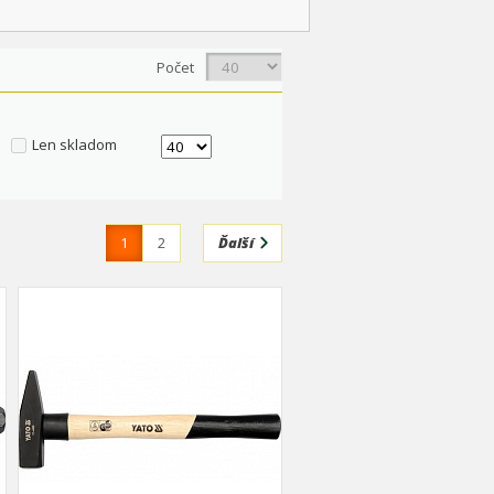
Počet
Len skladom
1
2
Ďalší