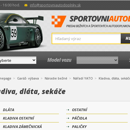
- 16:00 hod.
info@sportovniautodoplnky.sk
H
Model vozu
mepage
Garáž- výbava
Náradie bežné
Nářadí YATO
Kladiva, dláta, sekáč
diva, dláta, sekáče
DLÁTA
OSTATNÍ
KLADIVA OSTATNÍ
PÁČIDLA
KLADIVA ZÁMEČNICKÁ
PALIČKY