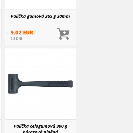
Palička gumová 265 g 30mm
9.02 EUR
2-5 DNI
Palička celogumová 900 g
nárazová plněná