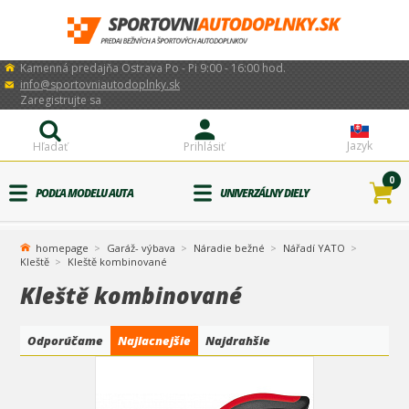
Kamenná predajňa Ostrava Po - Pi 9:00 - 16:00 hod.
info@sportovniautodoplnky.sk
Zaregistrujte sa
Jazyk
Hľadať
Prihlásiť
0
PODĽA MODELU AUTA
UNIVERZÁLNY DIELY
homepage
Garáž- výbava
Náradie bežné
Nářadí YATO
Kleště
Kleště kombinované
Kleště kombinované
Odporúčame
Najlacnejšie
Najdrahšie