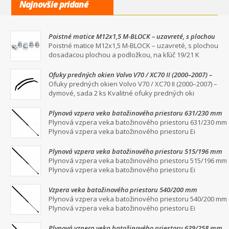
Najnovšie pridané
Poistné matice M12x1,5 M-BLOCK – uzavreté, s plochou
dosadacou plochou a podložkou, na kľúč 19/21
Poistné matice M12x1,5 M-BLOCK – uzavreté, s plochou
dosadacou plochou a podložkou, na kľúč 19/21 K
Ofuky predných okien Volvo V70 / XC70 II (2000–2007) –
dymové, sada 2 ks
Ofuky predných okien Volvo V70 / XC70 II (2000–2007) –
dymové, sada 2 ks Kvalitné ofuky predných oki
Plynová vzpera veka batožinového priestoru 631/230 mm
Plynová vzpera veka batožinového priestoru 631/230 mm
Plynová vzpera veka batožinového priestoru Ei
Plynová vzpera veka batožinového priestoru 515/196 mm
Plynová vzpera veka batožinového priestoru 515/196 mm
Plynová vzpera veka batožinového priestoru Ei
Vzpera veka batožinového priestoru 540/200 mm
Plynová vzpera veka batožinového priestoru 540/200 mm
Plynová vzpera veka batožinového priestoru Ei
Plynová vzpera veka batožinového priestoru 639/258 mm