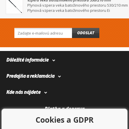
Vzpera veka batožinového priestoru 530/210 mm
Plynová vzpera veka batožinového priestoru 530/210 mm
Plynová vzpera veka batožinového priestoru Ei
ODOSLAT
Dôležité informácie
Predajňa a reklamácia
Kde nás nájdete
Platba a doprava
Cookies a GDPR