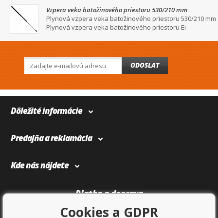
Vzpera veka batožinového priestoru 530/210 mm
Plynová vzpera veka batožinového priestoru 530/210 mm
Plynová vzpera veka batožinového priestoru Ei
ODOSLAT
Dôležité informácie
Predajňa a reklamácia
Kde nás nájdete
Platba a doprava
Cookies a GDPR