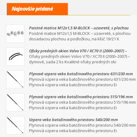
Najnovšie pridané
Poistné matice M12x1,5 M-BLOCK – uzavreté, s plochou
dosadacou plochou a podložkou, na kľúč 19/21
Poistné matice M12x1,5 M-BLOCK – uzavreté, s plochou
dosadacou plochou a podložkou, na kľúč 19/21 K
Ofuky predných okien Volvo V70 / XC70 II (2000–2007) –
dymové, sada 2 ks
Ofuky predných okien Volvo V70 / XC70 II (2000–2007) –
dymové, sada 2 ks Kvalitné ofuky predných oki
Plynová vzpera veka batožinového priestoru 631/230 mm
Plynová vzpera veka batožinového priestoru 631/230 mm
Plynová vzpera veka batožinového priestoru Ei
Plynová vzpera veka batožinového priestoru 515/196 mm
Plynová vzpera veka batožinového priestoru 515/196 mm
Plynová vzpera veka batožinového priestoru Ei
Vzpera veka batožinového priestoru 540/200 mm
Plynová vzpera veka batožinového priestoru 540/200 mm
Plynová vzpera veka batožinového priestoru Ei