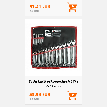
41.21 EUR
2-5 DNI
Sada klíčů očkoplochých 17ks
8-32 mm
53.94 EUR
2-5 DNI