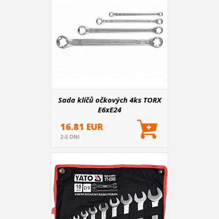
Sada klíčů očkových 4ks TORX
E6xE24
16.81 EUR
2-5 DNI