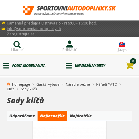
Kamenná predajňa Ostrava Po - Pi 9:00 - 16:00 hod.
info@sportovniautodoplnky.sk
Zaregistrujte sa
Jazyk
Hľadať
Prihlásiť
0
PODĽA MODELU AUTA
UNIVERZÁLNY DIELY
homepage
Garáž- výbava
Náradie bežné
Nářadí YATO
Klíče
Sady klíčů
Sady klíčů
Odporúčame
Najlacnejšie
Najdrahšie