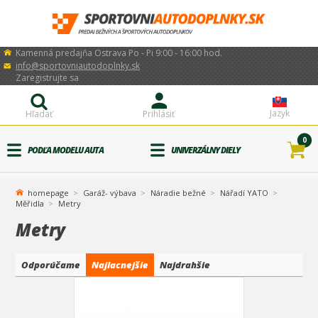
Kamenná predajňa Ostrava Po - Pi 9:00 - 16:00 hod.
info@sportovniautodoplnky.sk
Zaregistrujte sa
Jazyk
Hľadať
Prihlásiť
0
PODĽA MODELU AUTA
UNIVERZÁLNY DIELY
homepage
Garáž- výbava
Náradie bežné
Nářadí YATO
Měřidla
Metry
Metry
Odporúčame
Najlacnejšie
Najdrahšie