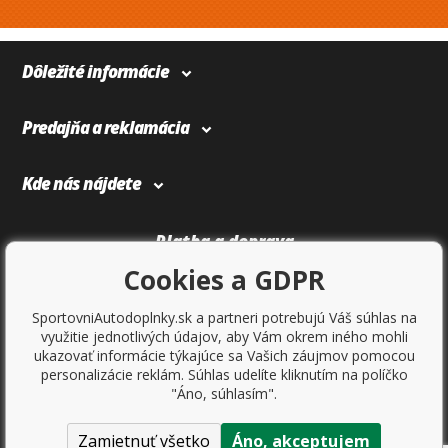
Dôležité informácie
Predajňa a reklamácia
Kde nás nájdete
Platba a doprava
Cookies a GDPR
SportovniAutodoplnky.sk a partneri potrebujú Váš súhlas na
využitie jednotlivých údajov, aby Vám okrem iného mohli
ukazovať informácie týkajúce sa Vašich záujmov pomocou
personalizácie reklám. Súhlas udelíte kliknutím na políčko
"Áno, súhlasím".
Zamietnuť všetko
Áno, akceptujem
Copyright © 2017
Sportovniautodoplnky.cz
- Tuning shop, športové