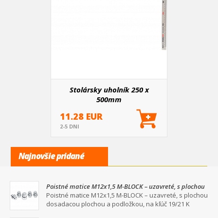
Stolársky uholník 250 x
500mm
11.28 EUR
2-5 DNI
Najnovšie pridané
Poistné matice M12x1,5 M-BLOCK – uzavreté, s plochou
dosadacou plochou a podložkou, na kľúč 19/21
Poistné matice M12x1,5 M-BLOCK – uzavreté, s plochou
dosadacou plochou a podložkou, na kľúč 19/21 K