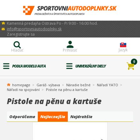
Kamenná predajňa Ostrava Po - Pi 9:00 - 16:00 hod.
info@sportovniautodoplnky.sk
Zaregistrujte sa
Jazyk
Hľadať
Prihlásiť
0
PODĽA MODELU AUTA
UNIVERZÁLNY DIELY
homepage
Garáž- výbava
Náradie bežné
Nářadí YATO
Nářadí na spojování
Pistole na pěnu a kartuše
Pistole na pěnu a kartuše
Odporúčame
Najlacnejšie
Najdrahšie