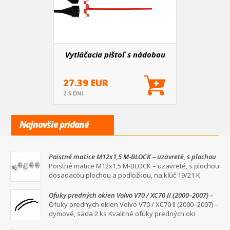
Vytláčacia pištoľ s nádobou
27.39 EUR
2-5 DNI
Najnovšie pridané
Poistné matice M12x1,5 M-BLOCK – uzavreté, s plochou
dosadacou plochou a podložkou, na kľúč 19/21
Poistné matice M12x1,5 M-BLOCK – uzavreté, s plochou
dosadacou plochou a podložkou, na kľúč 19/21 K
Ofuky predných okien Volvo V70 / XC70 II (2000–2007) –
dymové, sada 2 ks
Ofuky predných okien Volvo V70 / XC70 II (2000–2007) –
dymové, sada 2 ks Kvalitné ofuky predných oki