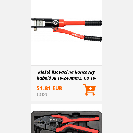
Kleště lisovací na koncovky
kabelů Al 16-240mm2, Cu 16-
300mm2 , 470mm
51.81 EUR
2-5 DNI