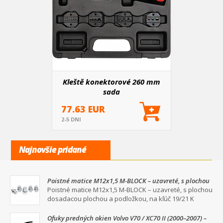
Kleště konektorové 260 mm
sada
77.63 EUR
2-5 DNI
Najnovšie pridané
Poistné matice M12x1,5 M-BLOCK – uzavreté, s plochou
dosadacou plochou a podložkou, na kľúč 19/21
Poistné matice M12x1,5 M-BLOCK – uzavreté, s plochou
dosadacou plochou a podložkou, na kľúč 19/21 K
Ofuky predných okien Volvo V70 / XC70 II (2000–2007) –