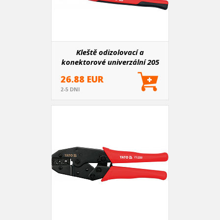
Kleště odizolovací a
konektorové univerzální 205
mm
26.88 EUR
2-5 DNI