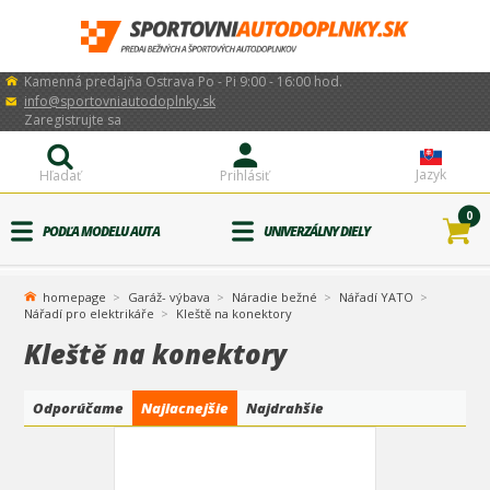
Kamenná predajňa Ostrava Po - Pi 9:00 - 16:00 hod.
info@sportovniautodoplnky.sk
Zaregistrujte sa
Jazyk
Hľadať
Prihlásiť
0
PODĽA MODELU AUTA
UNIVERZÁLNY DIELY
homepage
Garáž- výbava
Náradie bežné
Nářadí YATO
Nářadí pro elektrikáře
Kleště na konektory
Kleště na konektory
Odporúčame
Najlacnejšie
Najdrahšie