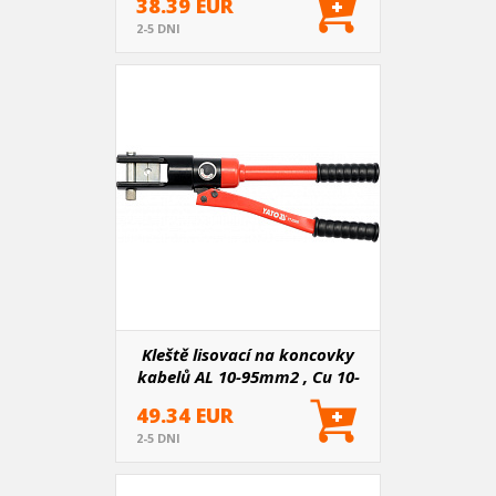
38.39 EUR
2-5 DNI
Kleště lisovací na koncovky
kabelů AL 10-95mm2 , Cu 10-
120mm2, 415mm
49.34 EUR
2-5 DNI