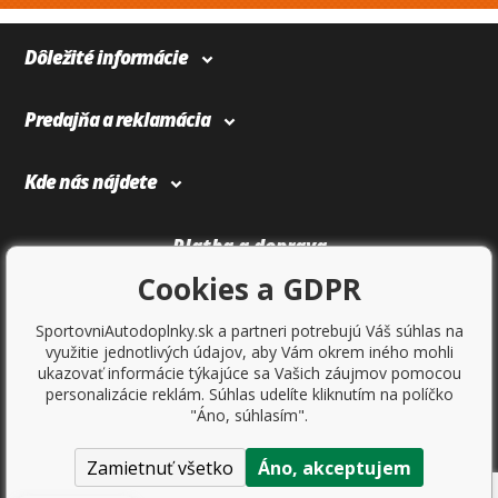
Dôležité informácie
Predajňa a reklamácia
Kde nás nájdete
Platba a doprava
Cookies a GDPR
SportovniAutodoplnky.sk a partneri potrebujú Váš súhlas na
využitie jednotlivých údajov, aby Vám okrem iného mohli
ukazovať informácie týkajúce sa Vašich záujmov pomocou
personalizácie reklám. Súhlas udelíte kliknutím na políčko
"Áno, súhlasím".
Zamietnuť všetko
Áno, akceptujem
Copyright © 2017
Sportovniautodoplnky.cz
- Tuning shop, športové