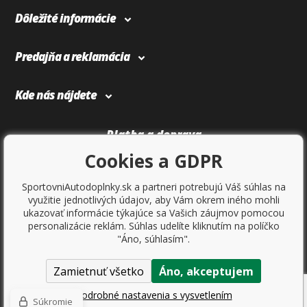
Dôležité informácie
Predajňa a reklamácia
Kde nás nájdete
Platba a doprava
Cookies a GDPR
SportovniAutodoplnky.sk a partneri potrebujú Váš súhlas na
využitie jednotlivých údajov, aby Vám okrem iného mohli
ukazovať informácie týkajúce sa Vašich záujmov pomocou
personalizácie reklám. Súhlas udelíte kliknutím na políčko
"Áno, súhlasím".
Zamietnuť všetko
Áno, akceptujem
Copyright © 2017
Sportovniautodoplnky.cz
- Tuning shop, športové
autodoplnky, tuning auta. Všetky práva vyhradené.
Podrobné nastavenia s vysvetlením
Súkromie
Ecommerce solutions
BINARGON.cz