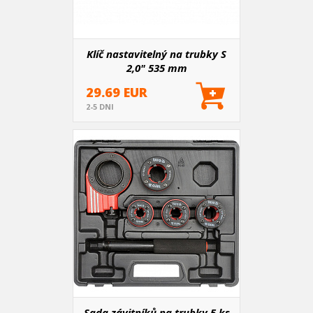
Klíč nastavitelný na trubky S
2,0" 535 mm
29.69 EUR
2-5 DNI
Sada závitníků na trubky 5 ks