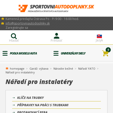
Kamenná predajňa Ostrava Po - Pi 9:00 - 16:00 hod.
info@sportovniautodoplnky.sk
Zaregistrujte sa
Jazyk
Hľadať
Prihlásiť
0
PODĽA MODELU AUTA
UNIVERZÁLNY DIELY
homepage
Garáž- výbava
Náradie bežné
Nářadí YATO
Nářadí pro instalatéry
Nářadí pro instalatéry
KLÍČE NA TRUBKY
PŘÍPRAVKY NA PRÁCI S TRUBKAMI
PROTAHOVACÍ PERA