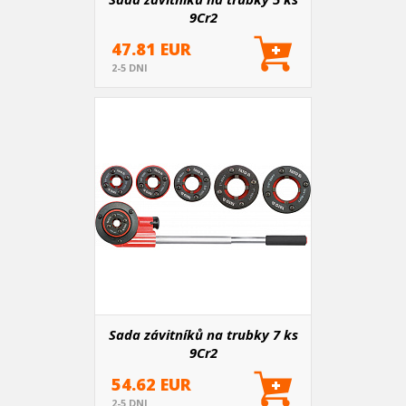
9Cr2
47.81 EUR
2-5 DNI
Sada závitníků na trubky 7 ks
9Cr2
54.62 EUR
2-5 DNI