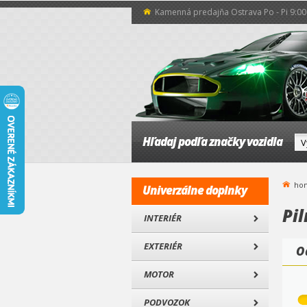
Kamenná predajňa Ostrava Po - Pi 9:00 
Hľadaj podľa značky vozidla
ho
Univerzálne doplnky
Pil
INTERIÉR
EXTERIÉR
O
MOTOR
PODVOZOK