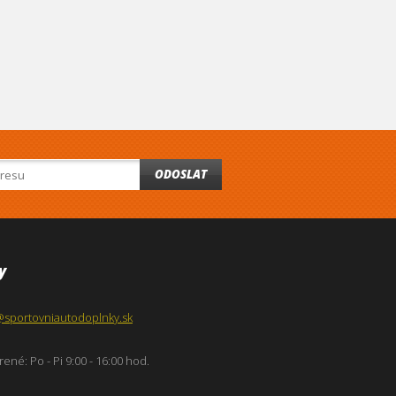
ODOSLAT
y
@sportovniautodoplnky.sk
ené: Po - Pi 9:00 - 16:00 hod.