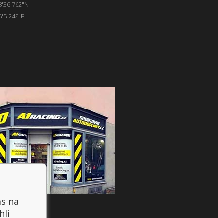
8'36.762"N
6'5.249"E
as na
hli