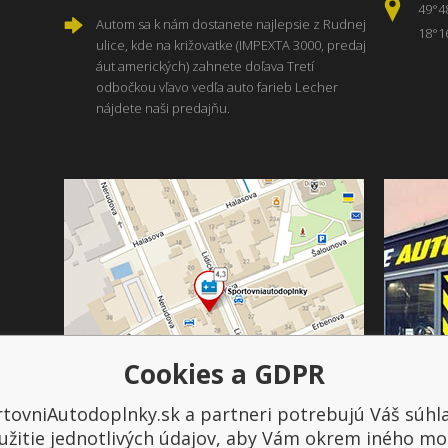
49°4
Autom sa k nám dostanete najlepsie z Rudnej
18°1
ulice, kde na križovatke (IMPEXTA 3000, predaj
áut amerických) zahnete doľava Tretí
odbočkou vľavo vedľa auto farieb Lecher
nájdete naši predajňu.
Cookies a GDPR
tovniAutodoplnky.sk a partneri potrebujú Váš súhl
Platba a doprava
užitie jednotlivých údajov, aby Vám okrem iného mo