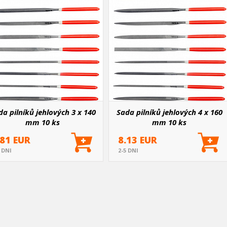
da pilníků jehlových 3 x 140
Sada pilníků jehlových 4 x 160
mm 10 ks
mm 10 ks
.81 EUR
8.13 EUR
5 DNI
2-5 DNI