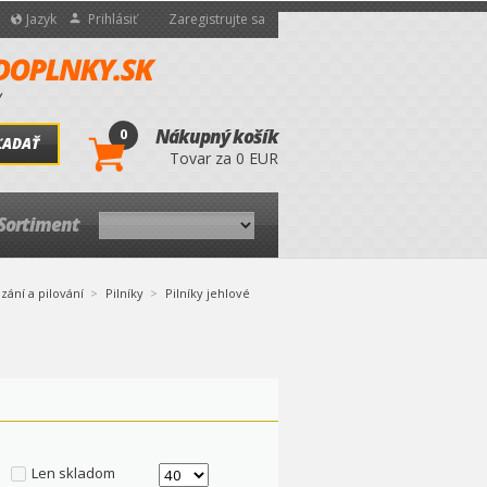
Jazyk
Prihlásiť
Zaregistrujte sa
0
Nákupný košík
ĽADAŤ
Tovar za 0 EUR
Sortiment
zání a pilování
Pilníky
Pilníky jehlové
Len skladom