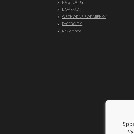
NA SPLÁTKY
DOPRAVA
OBCHODNÉ PODMIENKY
FACEBOOK
Reklamace
Spor
vy