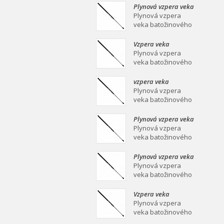
mm Plynová vzpera
Plynová vzpera veka
veka batožinového
batožinového
Plynová vzpera
priestoru Ei
priestoru 639/258
veka batožinového
mm
priestoru 639/258
mm Plynová vzpera
Vzpera veka
veka batožinového
batožinového
Plynová vzpera
priestoru Ei
priestoru 387/139
veka batožinového
mm
priestoru 387/139
mm Plynová vzpera
vzpera veka
veka batožinového
batožinového
Plynová vzpera
priestoru Ei
priestoru 558/253
veka batožinového
mm
priestoru 558/253
mm Plynová vzpera
Plynová vzpera veka
veka batožinového
batožinového
Plynová vzpera
priestoru Ei
priestoru 549/219
veka batožinového
mm
priestoru 549/219
mm Plynová vzpera
Plynová vzpera veka
veka batožinového
batožinového
Plynová vzpera
priestoru Ei
priestoru 467/160
veka batožinového
mm
priestoru 467/160
mm Plynová vzpera
Vzpera veka
veka batožinového
batožinového
Plynová vzpera
priestoru Ei
priestoru 475/180
veka batožinového
mm
priestoru 475/180