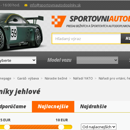
- 16:00 hod.
info@sportovniautodoplnky.sk
H
Model vozu
mepage
Garáž- výbava
Náradie bežné
Nářadí YATO
Nářadí pro vrtání, ře
níky jehlové
dporúčame
Najlacnejšie
Najdrahšie
5
EUR
10
EUR