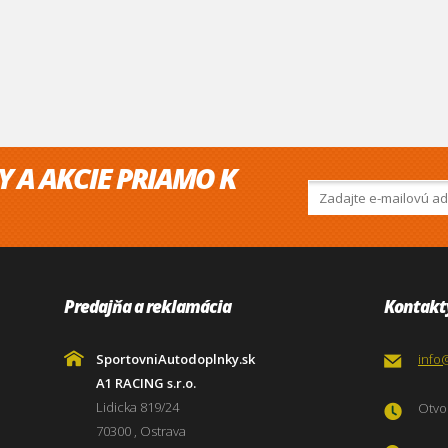
Y A AKCIE PRIAMO K
Predajňa a reklamácia
Kontakt
SportovniAutodoplnky.sk
info
A1 RACING s.r.o.
Lidicka 819/24
Otvor
70300 , Ostrava