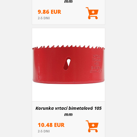
mm
9.86 EUR
2-5 DNI
Korunka vrtací bimetalová 105
mm
10.48 EUR
2-5 DNI