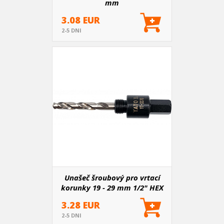
mm
3.08 EUR
2-5 DNI
Unašeč šroubový pro vrtací
korunky 19 - 29 mm 1/2" HEX
11 mm
3.28 EUR
2-5 DNI