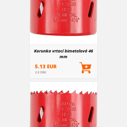
Korunka vrtací bimetalová 46
mm
5.13 EUR
2-5 DNI