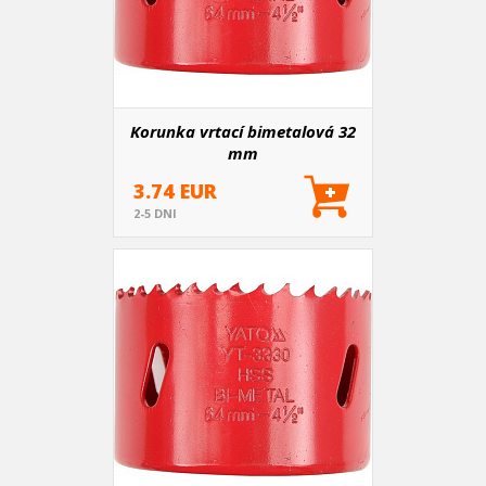
Korunka vrtací bimetalová 32
mm
3.74 EUR
2-5 DNI