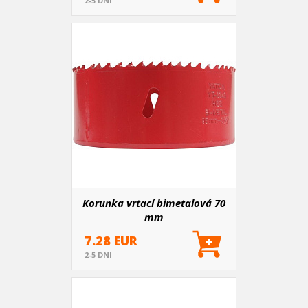
2-5 DNI
Korunka vrtací bimetalová 70
mm
7.28 EUR
2-5 DNI