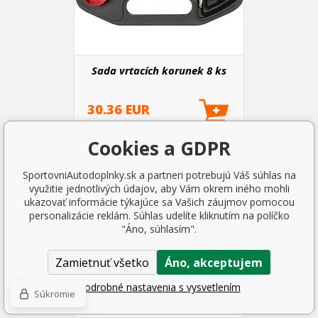
Sada vrtacích korunek 8 ks
30.36 EUR
2-5 DNI
Cookies a GDPR
SportovniAutodoplnky.sk a partneri potrebujú Váš súhlas na
využitie jednotlivých údajov, aby Vám okrem iného mohli
ukazovať informácie týkajúce sa Vašich záujmov pomocou
personalizácie reklám. Súhlas udelíte kliknutím na políčko
"Áno, súhlasím".
Zamietnuť všetko
Áno, akceptujem
Podrobné nastavenia s vysvetlením
Súkromie