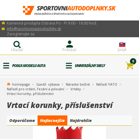
Kamenná predajňa Ostrava Po - Pi 9:00 - 16:00 hod.
info@sportovniautodoplnky.sk
Zaregistrujte sa
Jazyk
Hľadať
Prihlásiť
0
PODĽA MODELU AUTA
UNIVERZÁLNY DIELY
homepage
Garáž- výbava
Náradie bežné
Nářadí YATO
Nářadí pro vrtání, řezání a pilování
Vrtáky
Vrtací korunky, příslušenství
Vrtací korunky, příslušenství
Odporúčame
Najlacnejšie
Najdrahšie