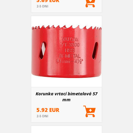
5.69 EUR
2-5 DNI
Korunka vrtací bimetalová 57
mm
5.92 EUR
2-5 DNI