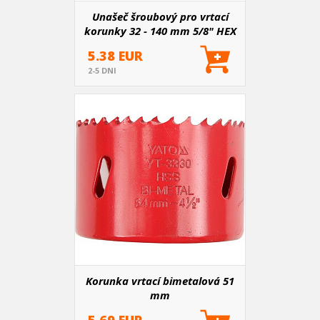
Unašeč šroubový pro vrtací
korunky 32 - 140 mm 5/8" HEX
11 mm
5.38 EUR
2-5 DNI
Korunka vrtací bimetalová 51
mm