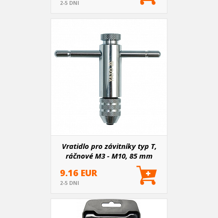
2-5 DNI
Vratidlo pro závitníky typ T,
ráčnové M3 - M10, 85 mm
9.16 EUR
2-5 DNI