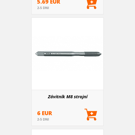
5.69 EUR
2-5 DNI
Závitník M8 strojní
6 EUR
2-5 DNI