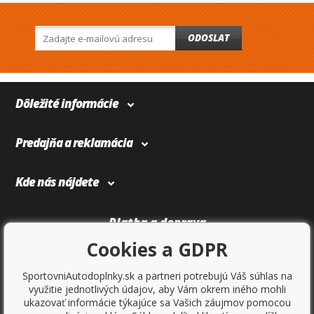
ODOSLAT
Dôležité informácie
Predajňa a reklamácia
Kde nás nájdete
Platba a doprava
Cookies a GDPR
SportovniAutodoplnky.sk a partneri potrebujú Váš súhlas na
využitie jednotlivých údajov, aby Vám okrem iného mohli
ukazovať informácie týkajúce sa Vašich záujmov pomocou