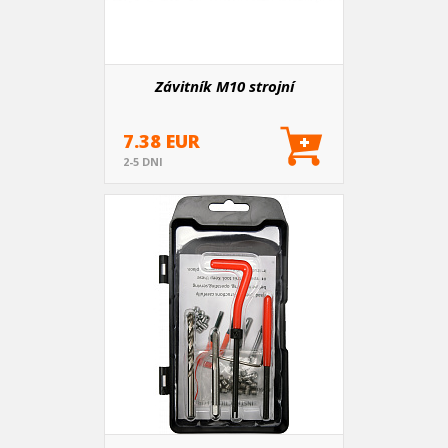
Závitník M10 strojní
7.38 EUR
2-5 DNI