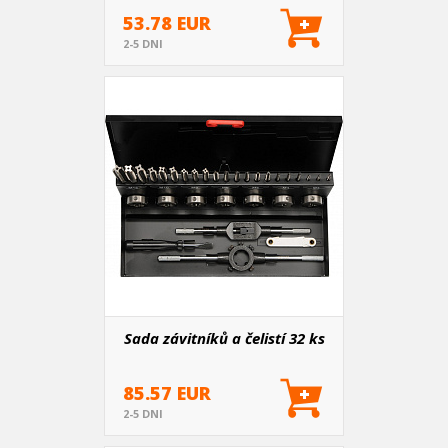
53.78 EUR
2-5 DNI
Sada závitníků a čelistí 32 ks
85.57 EUR
2-5 DNI