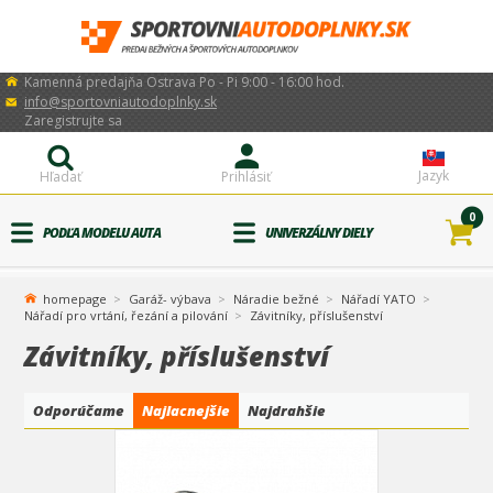
Kamenná predajňa Ostrava Po - Pi 9:00 - 16:00 hod.
info@sportovniautodoplnky.sk
Zaregistrujte sa
Jazyk
Hľadať
Prihlásiť
0
PODĽA MODELU AUTA
UNIVERZÁLNY DIELY
homepage
Garáž- výbava
Náradie bežné
Nářadí YATO
Nářadí pro vrtání, řezání a pilování
Závitníky, příslušenství
Závitníky, příslušenství
Odporúčame
Najlacnejšie
Najdrahšie