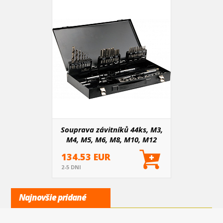
Souprava závitníků 44ks, M3,
M4, M5, M6, M8, M10, M12
134.53 EUR
2-5 DNI
Najnovšie pridané