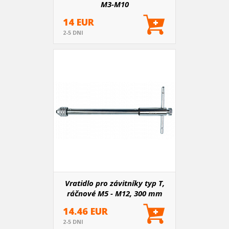
M3-M10
14 EUR
2-5 DNI
Vratidlo pro závitníky typ T,
ráčnové M5 - M12, 300 mm
14.46 EUR
2-5 DNI