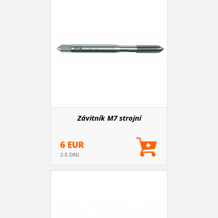
Závitník M7 strojní
6 EUR
2-5 DNI