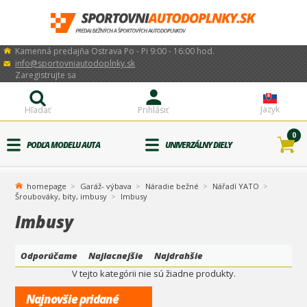
Kamenná predajňa Ostrava Po - Pi 9:00 - 16:00 hod.
info@sportovniautodoplnky.sk
Zaregistrujte sa
Jazyk
Hľadať
Prihlásiť
0
PODĽA MODELU AUTA
UNIVERZÁLNY DIELY
homepage
Garáž- výbava
Náradie bežné
Nářadí YATO
Šroubováky, bity, imbusy
Imbusy
Imbusy
Odporúčame
Najlacnejšie
Najdrahšie
V tejto kategórii nie sú žiadne produkty.
Najnovšie pridané