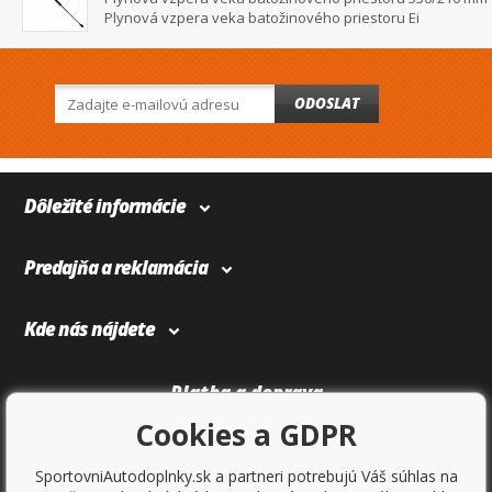
Plynová vzpera veka batožinového priestoru Ei
ODOSLAT
Dôležité informácie
Predajňa a reklamácia
Kde nás nájdete
Platba a doprava
Cookies a GDPR
SportovniAutodoplnky.sk a partneri potrebujú Váš súhlas na