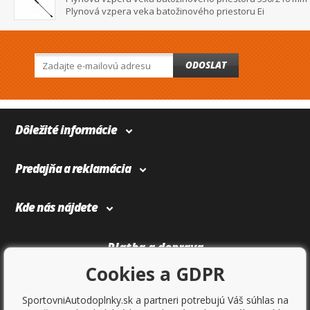
Plynová vzpera veka batožinového priestoru Ei
ODOSLAT
Dôležité informácie
Predajňa a reklamácia
Kde nás nájdete
Platba a doprava
Cookies a GDPR
SportovniAutodoplnky.sk a partneri potrebujú Váš súhlas na