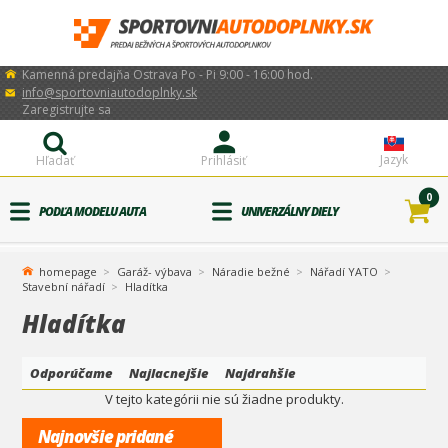
Kamenná predajňa Ostrava Po - Pi 9:00 - 16:00 hod.
info@sportovniautodoplnky.sk
Zaregistrujte sa
Jazyk
Hľadať
Prihlásiť
0
PODĽA MODELU AUTA
UNIVERZÁLNY DIELY
homepage
Garáž- výbava
Náradie bežné
Nářadí YATO
Stavební nářadí
Hladítka
Hladítka
Odporúčame
Najlacnejšie
Najdrahšie
V tejto kategórii nie sú žiadne produkty.
Najnovšie pridané