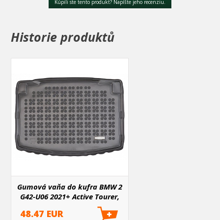
Kúpili ste tento produkt? Napíšte jeho recenziu.
Historie produktů
Gumová vaňa do kufra BMW 2
G42-U06 2021+ Active Tourer,
dolné dno, 4x2 MHeV
48.47 EUR