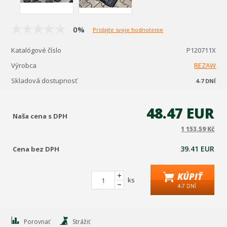
0%
Pridajte svoje hodnotenie
Katalógové číslo
P120711X
Výrobca
REZAW
Skladová dostupnosť
4-7 DNÍ
48.47 EUR
Naša cena s DPH
1 153.59 Kč
39.41 EUR
Cena bez DPH
KÚPIŤ
ks
4-7 DNÍ
Porovnať
Strážiť