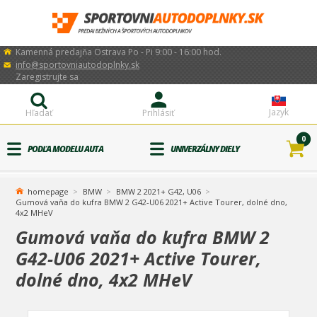
Kamenná predajňa Ostrava Po - Pi 9:00 - 16:00 hod.
info@sportovniautodoplnky.sk
Zaregistrujte sa
Jazyk
Hľadať
Prihlásiť
0
PODĽA MODELU AUTA
UNIVERZÁLNY DIELY
homepage
BMW
BMW 2 2021+ G42, U06
Gumová vaňa do kufra BMW 2 G42-U06 2021+ Active Tourer, dolné dno,
4x2 MHeV
Gumová vaňa do kufra BMW 2
G42-U06 2021+ Active Tourer,
dolné dno, 4x2 MHeV