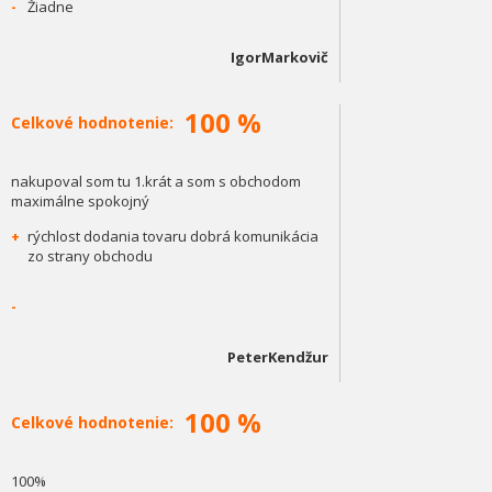
-
Žiadne
IgorMarkovič
100 %
Celkové hodnotenie:
nakupoval som tu 1.krát a som s obchodom
maximálne spokojný
+
rýchlost dodania tovaru dobrá komunikácia
zo strany obchodu
-
PeterKendžur
100 %
Celkové hodnotenie:
100%