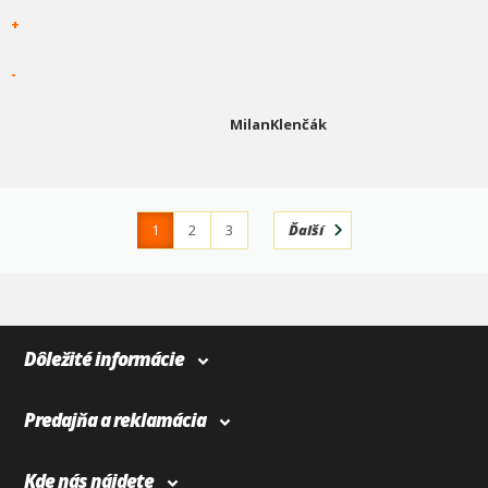
+
-
MilanKlenčák
1
2
3
Ďalší
4
366
Dôležité informácie
Predajňa a reklamácia
Kde nás nájdete