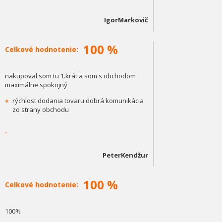
IgorMarkovič
100 %
Celkové hodnotenie:
nakupoval som tu 1.krát a som s obchodom
maximálne spokojný
+
rýchlost dodania tovaru dobrá komunikácia
zo strany obchodu
-
PeterKendžur
100 %
Celkové hodnotenie:
100%