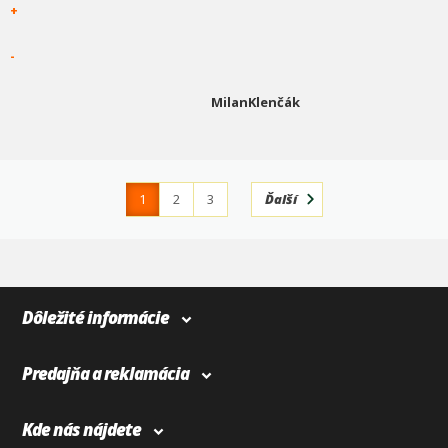
+
-
MilanKlenčák
1
2
3
Ďalší
4
366
Dôležité informácie
Predajňa a reklamácia
Kde nás nájdete