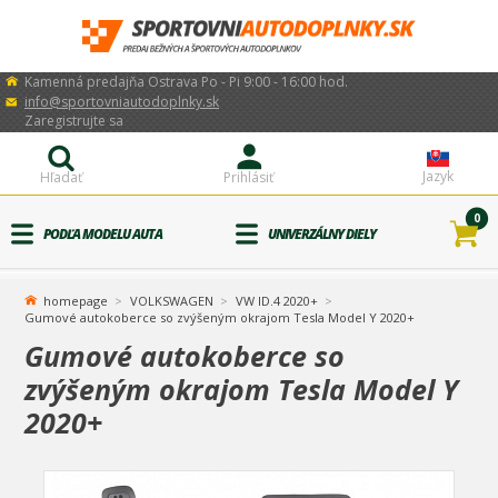
Kamenná predajňa Ostrava Po - Pi 9:00 - 16:00 hod.
info@sportovniautodoplnky.sk
Zaregistrujte sa
Jazyk
Hľadať
Prihlásiť
0
PODĽA MODELU AUTA
UNIVERZÁLNY DIELY
homepage
VOLKSWAGEN
VW ID.4 2020+
Gumové autokoberce so zvýšeným okrajom Tesla Model Y 2020+
Gumové autokoberce so
zvýšeným okrajom Tesla Model Y
2020+