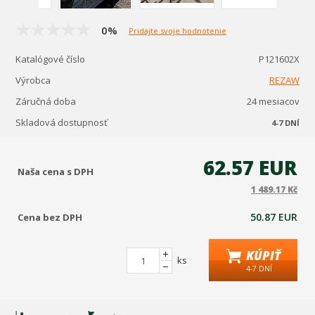
0%
Pridajte svoje hodnotenie
Katalógové číslo
P121602X
Výrobca
REZAW
Záručná doba
24 mesiacov
Skladová dostupnosť
4-7 DNÍ
62.57 EUR
Naša cena s DPH
1 489.17 Kč
50.87 EUR
Cena bez DPH
KÚPIŤ
ks
4-7 DNÍ