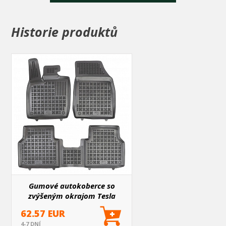
Všetky koberce majú vyvýšený okraj pre bezpečné zadržanie
nečistôt
Koberce sú vyrobené v čiernom prevedení
Historie produktů
Súčasťou balenia sú fixácie na predné koberce
Gumové autokoberce so
zvýšeným okrajom Tesla
Model Y 2020+
62.57 EUR
4-7 DNÍ