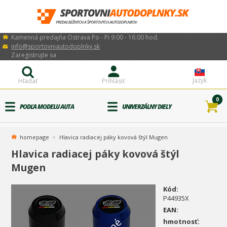
Kamenná predajňa Ostrava Po - Pi 9:00 - 16:00 hod.
info@sportovniautodoplnky.sk
Zaregistrujte sa
Jazyk
Hľadať
Prihlásiť
0
PODĽA MODELU AUTA
UNIVERZÁLNY DIELY
homepage
Hlavica radiacej páky kovová štýl Mugen
Hlavica radiacej páky kovová štýl
Mugen
Kód:
P44935X
EAN:
hmotnosť: