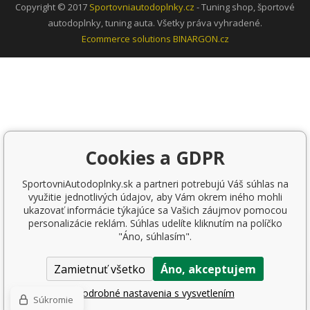
Copyright © 2017
Sportovniautodoplnky.cz
- Tuning shop, športové
autodoplnky, tuning auta. Všetky práva vyhradené.
Ecommerce solutions
BINARGON.cz
Cookies a GDPR
SportovniAutodoplnky.sk a partneri potrebujú Váš súhlas na
využitie jednotlivých údajov, aby Vám okrem iného mohli
ukazovať informácie týkajúce sa Vašich záujmov pomocou
personalizácie reklám. Súhlas udelíte kliknutím na políčko
"Áno, súhlasím".
Zamietnuť všetko
Áno, akceptujem
Podrobné nastavenia s vysvetlením
Súkromie