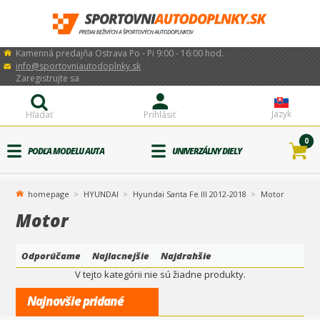
Kamenná predajňa Ostrava Po - Pi 9:00 - 16:00 hod.
info@sportovniautodoplnky.sk
Zaregistrujte sa
Jazyk
Hľadať
Prihlásiť
0
PODĽA MODELU AUTA
UNIVERZÁLNY DIELY
homepage
HYUNDAI
Hyundai Santa Fe III 2012-2018
Motor
Motor
Odporúčame
Najlacnejšie
Najdrahšie
V tejto kategórii nie sú žiadne produkty.
Najnovšie pridané