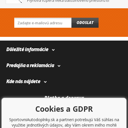
Plynová vzpera veka batožinového priestoru Ei
ODOSLAT
Dôležité informácie
Predajňa a reklamácia
Kde nás nájdete
Platba a doprava
Cookies a GDPR
SportovniAutodoplnky.sk a partneri potrebujú Váš súhlas na
využitie jednotlivých údajov, aby Vám okrem iného mohli