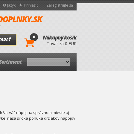
Jazyk
Prihlásiť
Zaregistrujte sa
0
Nákupný košík
ĽADAŤ
Tovar za 0 EUR
Sortiment
ržať váš nápoj na správnom mieste aj
ávke, naša široká ponuka držiakov nápojov