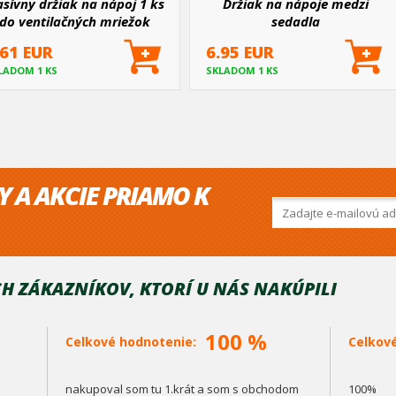
sívny držiak na nápoj 1 ks
Držiak na nápoje medzi
do ventilačných mriežok
sedadla
.61 EUR
6.95 EUR
LADOM 1 KS
SKLADOM 1 KS
Y A AKCIE PRIAMO K
H ZÁKAZNÍKOV, KTORÍ U NÁS NAKÚPILI
100 %
Celkové hodnotenie:
Celkov
nakupoval som tu 1.krát a som s obchodom
100%