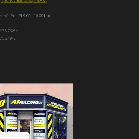
@sportovniautodoplnky.sk
ené: Po - Pi 9:00 - 16:00 hod.
8'36.762"N
6'5.249"E