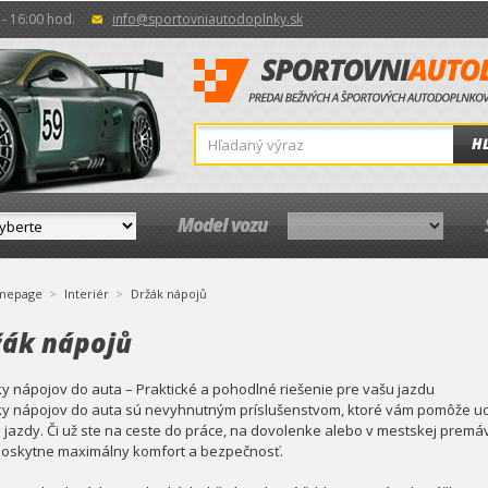
- 16:00 hod.
info@sportovniautodoplnky.sk
H
Model vozu
mepage
Interiér
Držák nápojů
žák nápojů
ky nápojov do auta – Praktické a pohodlné riešenie pre vašu jazdu
ky nápojov do auta sú nevyhnutným príslušenstvom, ktoré vám pomôže ud
 jazdy. Či už ste na ceste do práce, na dovolenke alebo v mestskej prem
oskytne maximálny komfort a bezpečnosť.