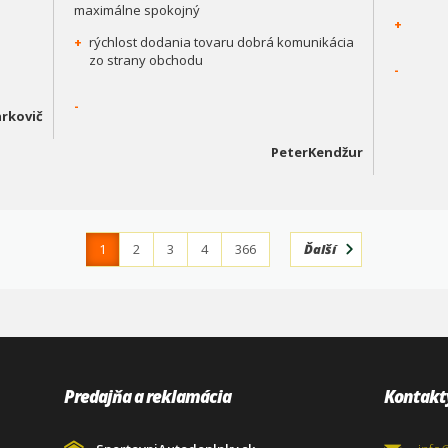
maximálne spokojný
+
+
rýchlost dodania tovaru dobrá komunikácia
zo strany obchodu
-
-
rkovič
PeterKendžur
1
2
3
4
366
Ďalší
Predajňa a reklamácia
Kontakt