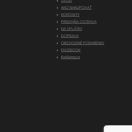
ÚVOD
AKO NAKUPOVAŤ
KONTAKTY
PREDAJŇA OSTRAVA
NA SPLÁTKY
DOPRAVA
OBCHODNÉ PODMIENKY
FACEBOOK
Reklamace