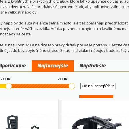
te si z kvalitných a praktických držiakov, ktoré ľahko upevníte do vášho au
kov vo dverách. Naše produkty sú navrhnuté tak, aby boli univerzálne, ko
ôzne veľkosti nápojov.
ky nápojov do auta nielenže šetria miesto, ale tiež pomáhajú predchádzať r
čnejší interiér vášho vozidla. Vďaka pevnému uchyteniu a kvalitnému mater
nostiach na ceste.
te si našu ponuku a nájdite ten pravý držiak pre vaše potreby. Ušetrite čas, e
lnú jazdu bez zbytočného stresu! S našimi držiakmi nápojov bude každý váš
dporúčame
Najlacnejšie
Najdrahšie
2
EUR
7
EUR