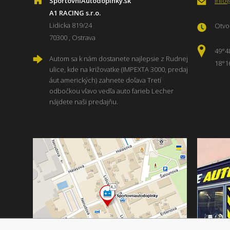
SportovniAutodoplnky.sk
info
A1 RACING s.r.o.
Lidicka 819/24
Otvor
70300 , Ostrava
49°4
Autom sa k nám dostanete najlepsie z Rudnej
18°1
ulice, kde na križovatke (IMPEXTA 3000, predaj
áut amerických) zahnete doľava Tretí
odbočkou vľavo vedľa auto farieb Lecher
nájdete naši predajňu.