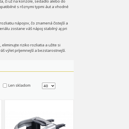
ta, či už na konzole, sedadlo alebo do
mpatibilné s rôznymi typmi áut a vhodné
ozliatiu nápojov, čo znamená čistejší a
iálu zostane váš nápoj stabilný aj pri
liminujte riziko rozliatia a užite si
 výlet príjemnejší a bezstarostnejší.
Len skladom