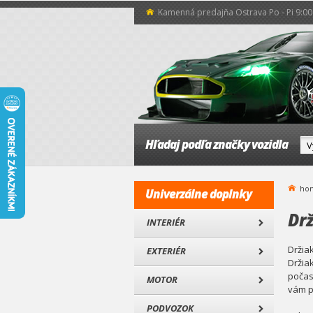
Kamenná predajňa Ostrava Po - Pi 9:00 
Hľadaj podľa značky vozidla
ho
Univerzálne doplnky
Dr
INTERIÉR
Držia
EXTERIÉR
Držia
počas
MOTOR
vám p
PODVOZOK