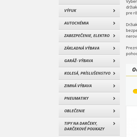
Vyber
držia
VÝFUK
pre r
AUTOCHÉMIA
Držia
bezpe
ZABEZPEČENIE, ELEKTRO
nerov
Prezri
ZÁKLADNÁ VÝBAVA
pohod
GARÁŽ- VÝBAVA
O
KOLESÁ, PRÍSLUŠENSTVO
ZIMNÁ VÝBAVA
PNEUMATIKY
OBLEČENIE
TIPY NA DARČEKY,
DARČEKOVÉ POUKAZY