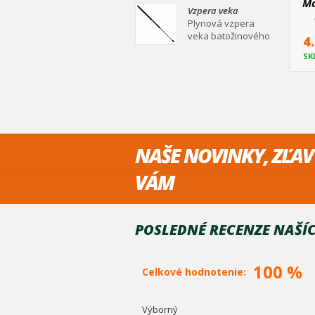
Ma
mm Plynová vzpera
Vzpera veka
veka batožinového
batožinového
Plynová vzpera
priestoru Ei
priestoru 530/210
veka batožinového
4
mm
priestoru 530/210
SK
mm Plynová vzpera
veka batožinového
priestoru Ei
NAŠE NOVINKY, ZĽAV
VÁM
POSLEDNÉ RECENZE NAŠÍC
100 %
Celkové hodnotenie:
Výborný