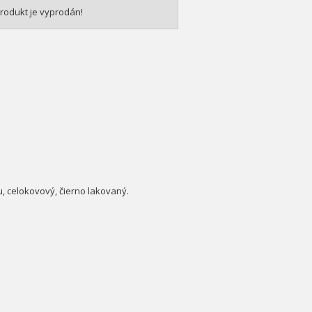
rodukt je vyprodán!
u, celokovový, čierno lakovaný.