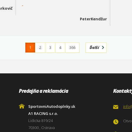
-
rkovič
PeterKendžur
1
2
3
4
366
Ďalší
Predajňa a reklamácia
Kontakt
SportovniAutodoplnky.sk
info
A1 RACING s.r.o.
Lidicka 819/24
Otvor
70300 , Ostrava