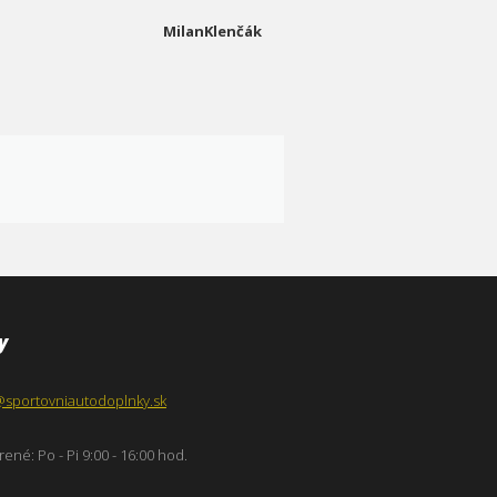
MilanKlenčák
y
@sportovniautodoplnky.sk
ené: Po - Pi 9:00 - 16:00 hod.