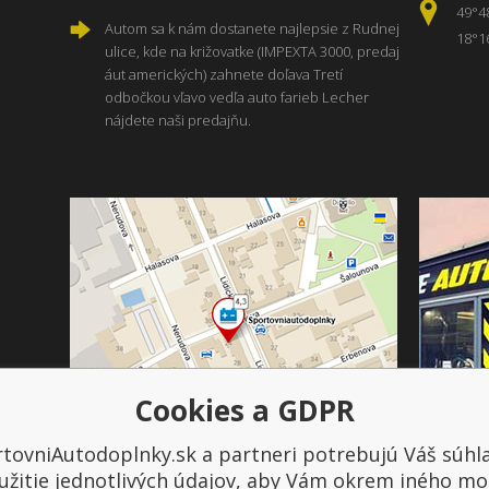
49°4
Autom sa k nám dostanete najlepsie z Rudnej
18°1
ulice, kde na križovatke (IMPEXTA 3000, predaj
áut amerických) zahnete doľava Tretí
odbočkou vľavo vedľa auto farieb Lecher
nájdete naši predajňu.
Cookies a GDPR
tovniAutodoplnky.sk a partneri potrebujú Váš súhl
Platba a doprava
užitie jednotlivých údajov, aby Vám okrem iného mo