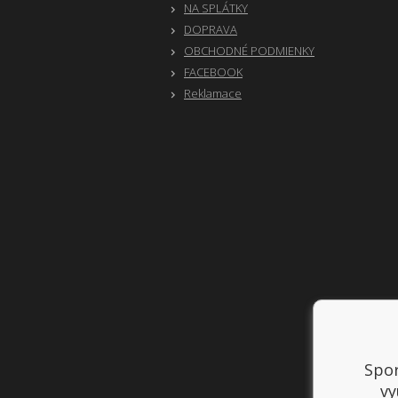
NA SPLÁTKY
DOPRAVA
OBCHODNÉ PODMIENKY
FACEBOOK
Reklamace
Spor
vy