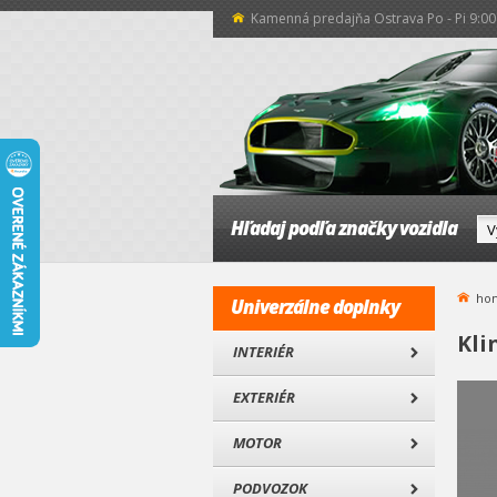
Kamenná predajňa Ostrava Po - Pi 9:00 
Hľadaj podľa značky vozidla
ho
Univerzálne doplnky
Kli
INTERIÉR
EXTERIÉR
MOTOR
PODVOZOK