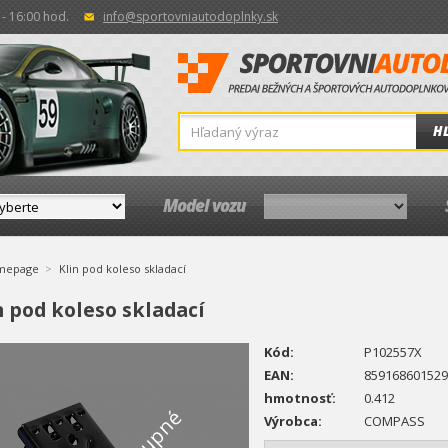
- 16:00 hod.
info@sportovniautodoplnky.sk
H
Model vozu
mepage
Klin pod koleso skladací
n pod koleso skladací
Kód:
P102557X
EAN:
859168601529
hmotnosť:
0.412
Výrobca:
COMPASS