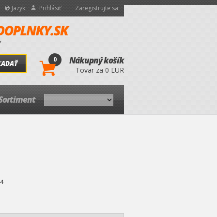
Jazyk
Prihlásiť
Zaregistrujte sa
0
Nákupný košík
ĽADAŤ
Tovar za 0 EUR
Sortiment
4