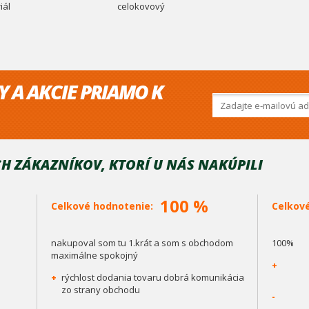
iál
celokovový
Y A AKCIE PRIAMO K
H ZÁKAZNÍKOV, KTORÍ U NÁS NAKÚPILI
100 %
Celkové hodnotenie:
Celkov
nakupoval som tu 1.krát a som s obchodom
100%
maximálne spokojný
+
+
rýchlost dodania tovaru dobrá komunikácia
zo strany obchodu
-