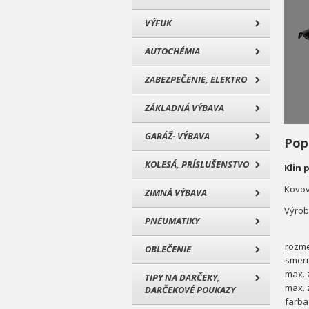
VÝFUK
AUTOCHÉMIA
ZABEZPEČENIE, ELEKTRO
ZÁKLADNÁ VÝBAVA
GARÁŽ- VÝBAVA
Pop
KOLESÁ, PRÍSLUŠENSTVO
Klin 
Kovov
ZIMNÁ VÝBAVA
Výrob
PNEUMATIKY
rozm
OBLEČENIE
smern
max. 
TIPY NA DARČEKY,
max. 
DARČEKOVÉ POUKAZY
farba