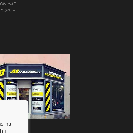
8'36.762"N
6'5.249"E
as na
hli