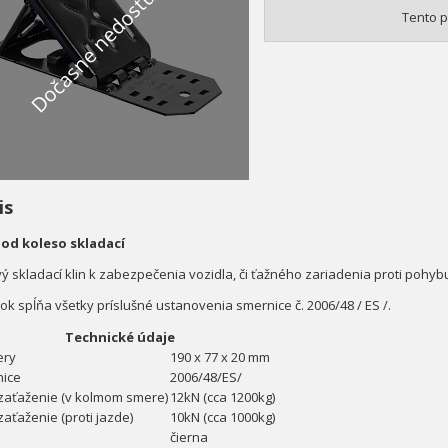
Dočasne nedostupné
Tento p
is
pod koleso skladací
ý skladací klin k zabezpečenia vozidla, či ťažného zariadenia proti pohyb
ok spĺňa všetky príslušné ustanovenia smernice č. 2006/48 / ES /.
Technické údaje
ery
190 x 77 x 20 mm
ice
2006/48/ES/
zaťaženie (v kolmom smere)
12kN (cca 1200kg)
zaťaženie (proti jazde)
10kN (cca 1000kg)
čierna