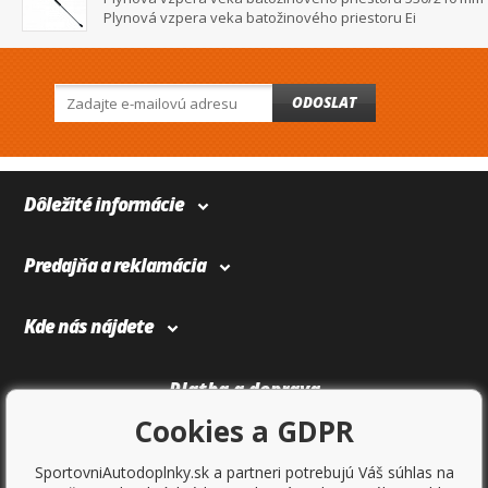
Plynová vzpera veka batožinového priestoru Ei
ODOSLAT
Dôležité informácie
Predajňa a reklamácia
Kde nás nájdete
Platba a doprava
Cookies a GDPR
SportovniAutodoplnky.sk a partneri potrebujú Váš súhlas na