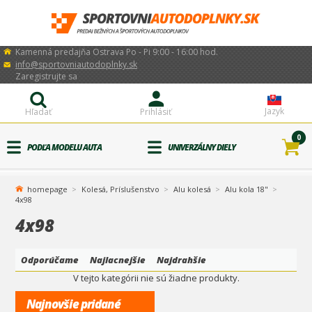
Kamenná predajňa Ostrava Po - Pi 9:00 - 16:00 hod.
info@sportovniautodoplnky.sk
Zaregistrujte sa
Jazyk
Hľadať
Prihlásiť
0
PODĽA MODELU AUTA
UNIVERZÁLNY DIELY
homepage
Kolesá, Príslušenstvo
Alu kolesá
Alu kola 18"
4x98
4x98
Odporúčame
Najlacnejšie
Najdrahšie
V tejto kategórii nie sú žiadne produkty.
Najnovšie pridané