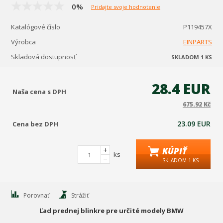
0%
Pridajte svoje hodnotenie
Katalógové číslo
P119457X
Výrobca
EINPARTS
Skladová dostupnosť
SKLADOM 1 KS
28.4 EUR
Naša cena s DPH
675.92 Kč
23.09 EUR
Cena bez DPH
KÚPIŤ
ks
SKLADOM 1 KS
Porovnať
Strážiť
Ľad prednej blinkre pre určité modely BMW