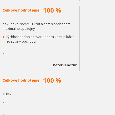
100 %
Celkové hodnotenie:
nakupoval som tu 1.krát a som s obchodom
maximálne spokojný
+
rýchlost dodania tovaru dobrá komunikácia
zo strany obchodu
-
PeterKendžur
100 %
Celkové hodnotenie:
100%
+
-