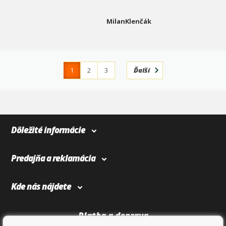
MilanKlenčák
1
2
3
Ďalší
4
366
Dôležité informácie
Predajňa a reklamácia
Kde nás nájdete
Platba a doprava