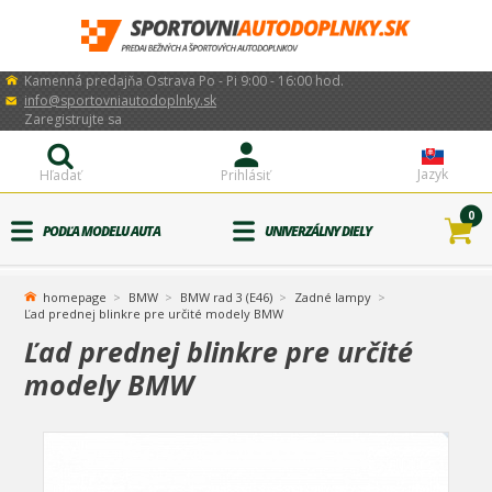
Kamenná predajňa Ostrava Po - Pi 9:00 - 16:00 hod.
info@sportovniautodoplnky.sk
Zaregistrujte sa
Jazyk
Hľadať
Prihlásiť
0
PODĽA MODELU AUTA
UNIVERZÁLNY DIELY
homepage
BMW
BMW rad 3 (E46)
Zadné lampy
Ľad prednej blinkre pre určité modely BMW
Ľad prednej blinkre pre určité
modely BMW