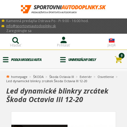
Kamenná predajňa Ostrava Po - Pi 9:00 - 16:00 hod.
info@sportovniautodoplnky.sk
Zaregistrujte sa
Jazyk
Hľadať
Prihlásiť
0
PODĽA MODELU AUTA
UNIVERZÁLNY DIELY
homepage
ŠKODA
Škoda Octavia III
Exteriér
Osvetlenie
Led dynamické blinkry zrcátek Škoda Octavia III 12-20
Led dynamické blinkry zrcátek
Škoda Octavia III 12-20