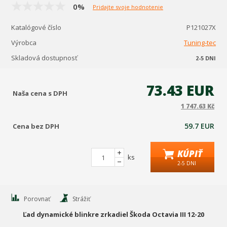
0%
Pridajte svoje hodnotenie
Katalógové číslo
P121027X
Výrobca
Tuning-tec
Skladová dostupnosť
2-5 DNI
73.43 EUR
Naša cena s DPH
1 747.63 Kč
59.7 EUR
Cena bez DPH
KÚPIŤ
ks
2-5 DNI
Porovnať
Strážiť
Ľad dynamické blinkre zrkadiel Škoda Octavia III 12-20