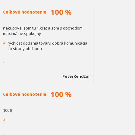
100 %
Celkové hodnotenie:
nakupoval som tu 1.krát a som s obchodom
maximálne spokojný
+
rýchlost dodania tovaru dobrá komunikácia
zo strany obchodu
-
PeterKendžur
100 %
Celkové hodnotenie:
100%
+
-