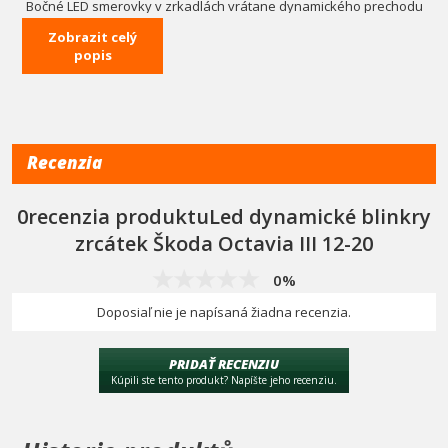
Bočné LED smerovky v zrkadlách vrátane dynamického prechodu
oranžovej farby z jednej strany na druhú.
Zobrazit celý
100% nové, kompletná sada (ľavá a pravá).
popis
Homologácia: štandard E4 - schválené pre prevádzku.
Cena za 2 ks
Recenzia
0recenzia produktuLed dynamické blinkry
zrcátek Škoda Octavia III 12-20
0%
Doposiaľ nie je napísaná žiadna recenzia.
PRIDAŤ RECENZIU
Kúpili ste tento produkt? Napíšte jeho recenziu.