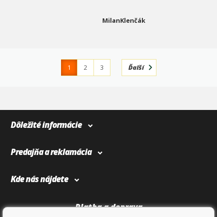
MilanKlenčák
1
2
3
Ďalší
4
366
Dôležité informácie
Predajňa a reklamácia
Kde nás nájdete
Platba a doprava