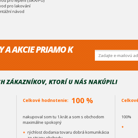
vod pro lepení (SIKA/PU)
vod pro lakování
ntážní návod
Y A AKCIE PRIAMO K
H ZÁKAZNÍKOV, KTORÍ U NÁS NAKÚPILI
100 %
Celkové hodnotenie:
Celkov
nakupoval som tu 1.krát a som s obchodom
100%
maximálne spokojný
+
+
rýchlost dodania tovaru dobrá komunikácia
zo strany obchodu