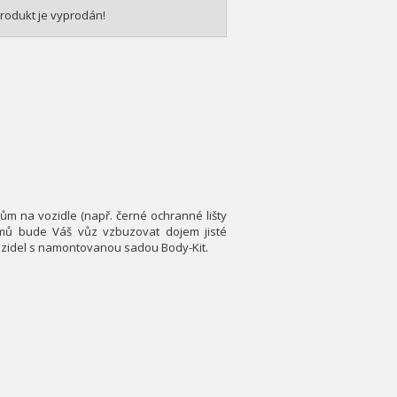
rodukt je vyprodán!
ům na vozidle (např. černé ochranné lišty
emů bude Váš vůz vzbuzovat dojem jisté
vozidel s namontovanou sadou Body-Kit.