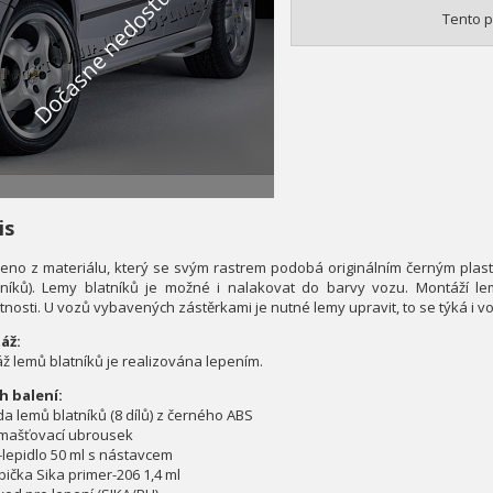
Dočasne nedostupné
Tento p
is
eno z materiálu, který se svým rastrem podobá originálním černým plast
níků). Lemy blatníků je možné i nalakovat do barvy vozu. Montáží l
tnosti. U vozů vybavených zástěrkami je nutné lemy upravit, to se týká i 
áž:
ž lemů blatníků je realizována lepením.
 balení:
da lemů blatníků (8 dílů) z černého ABS
mašťovací ubrousek
-lepidlo 50 ml s nástavcem
bička Sika primer-206 1,4 ml