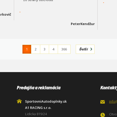
-
-
rkovič
PeterKendžur
1
2
3
4
366
Ďalší
Predajňa a reklamácia
Kontakt
SportovniAutodoplnky.sk
info
A1 RACING s.r.o.
Lidicka 819/24
Otvor