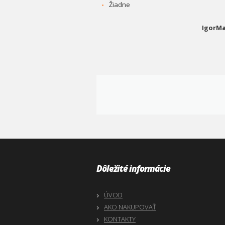
-
Žiadne
IgorMa
Dôležité informácie
ÚVOD
AKO NAKUPOVAŤ
KONTAKTY