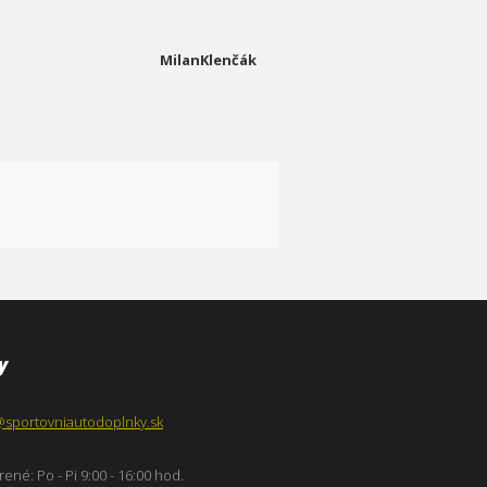
MilanKlenčák
y
@sportovniautodoplnky.sk
ené: Po - Pi 9:00 - 16:00 hod.