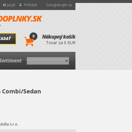
Jazyk
Prihlásiť
Zaregistrujte sa
0
Nákupný košík
ĽADAŤ
Tovar za 0 EUR
Sortiment
ia Combi/Sedan
billa s.r.o.