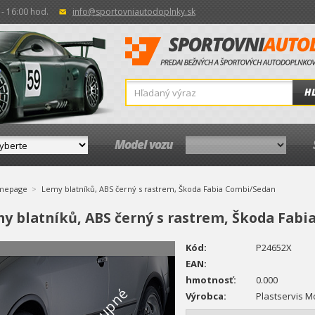
- 16:00 hod.
info@sportovniautodoplnky.sk
H
Model vozu
mepage
Lemy blatníků, ABS černý s rastrem, Škoda Fabia Combi/Sedan
y blatníků, ABS černý s rastrem, Škoda Fab
Kód:
P24652X
EAN:
hmotnosť:
0.000
Výrobca:
Plastservis Mo