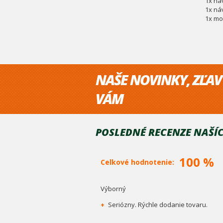
1x ná
1x ná
1x mo
NAŠE NOVINKY, ZĽAV
VÁM
POSLEDNÉ RECENZE NAŠÍC
100 %
Celkové hodnotenie:
Výborný
+
Seriózny. Rýchle dodanie tovaru.