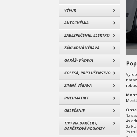
VÝFUK
AUTOCHÉMIA
ZABEZPEČENIE, ELEKTRO
ZÁKLADNÁ VÝBAVA
GARÁŽ- VÝBAVA
Pop
KOLESÁ, PRÍSLUŠENSTVO
Vyrob
náraz
ZIMNÁ VÝBAVA
robus
Mont
PNEUMATIKY
Montá
Obsah
OBLEČENIE
1x sa
4x od
TIPY NA DARČEKY,
2x PU
DARČEKOVÉ POUKAZY
2x tru