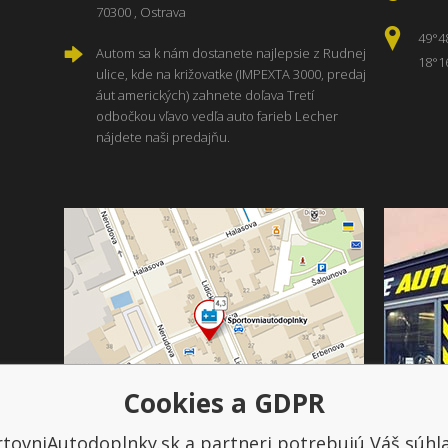
70300 , Ostrava
49°4
Autom sa k nám dostanete najlepsie z Rudnej
18°1
ulice, kde na križovatke (IMPEXTA 3000, predaj
áut amerických) zahnete doľava Tretí
odbočkou vľavo vedľa auto farieb Lecher
nájdete naši predajňu.
Cookies a GDPR
tovniAutodoplnky.sk a partneri potrebujú Váš súhl