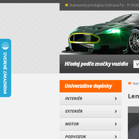
Kamenná predajňa Ostrava Po - Pi 9:00 
Hľadaj podľa značky vozidla
ho
Univerzálne doplnky
Lem
INTERIÉR
EXTERIÉR
MOTOR
PODVOZOK