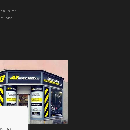
8'36.762"N
6'5.249"E
as na