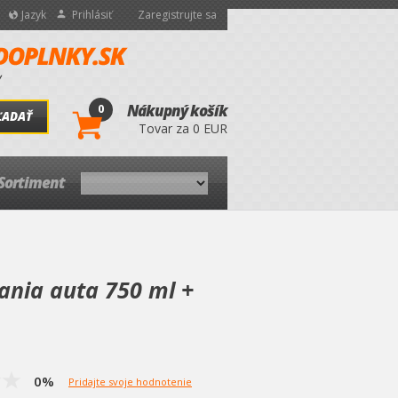
Jazyk
Prihlásiť
Zaregistrujte sa
0
Nákupný košík
ĽADAŤ
Tovar za 0 EUR
Sortiment
ania auta 750 ml +
0%
Pridajte svoje hodnotenie