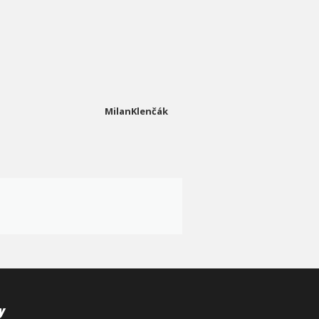
MilanKlenčák
y