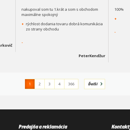
nakupoval som tu 1.krát a som s obchodom
100%
maximálne spokojný
+
+
rýchlost dodania tovaru dobrá komunikácia
zo strany obchodu
-
-
rkovič
PeterKendžur
1
2
3
4
366
Ďalší
Predajňa a reklamácia
Kontakt