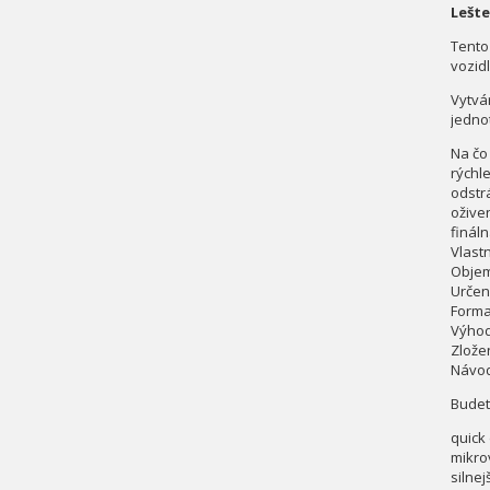
Lešte
Tento 
vozid
Vytvá
jedno
Na čo
rýchl
odstr
ožive
finál
Vlast
Objem
Určeni
Forma
Výhod
Zlože
Návod
Budet
quick 
mikro
silnej