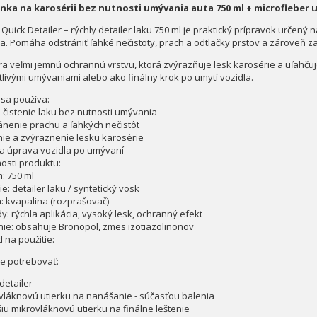
nka na karosérii bez nutnosti umývania auta 750 ml + microfieber 
Quick Detailer – rýchly detailer laku 750 ml je praktický prípravok určený n
la. Pomáha odstrániť ľahké nečistoty, prach a odtlačky prstov a zároveň z
ra veľmi jemnú ochrannú vrstvu, ktorá zvýrazňuje lesk karosérie a uľahčuj
tlivými umývaniami alebo ako finálny krok po umytí vozidla.
 sa používa:
e čistenie laku bez nutnosti umývania
ánenie prachu a ľahkých nečistôt
nie a zvýraznenie lesku karosérie
na úprava vozidla po umývaní
nosti produktu:
: 750 ml
e: detailer laku / syntetický vosk
: kvapalina (rozprašovač)
y: rýchla aplikácia, vysoký lesk, ochranný efekt
nie: obsahuje Bronopol, zmes izotiazolinonov
 na použitie:
e potrebovať:
detailer
vláknovú utierku na nanášanie - súčasťou balenia
šiu mikrovláknovú utierku na finálne leštenie