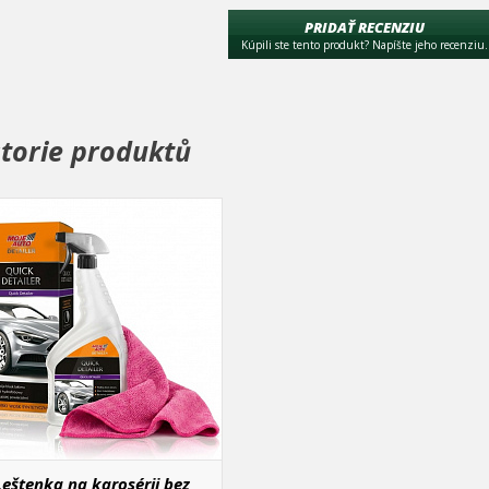
PRIDAŤ RECENZIU
Kúpili ste tento produkt? Napíšte jeho recenziu.
storie produktů
Leštenka na karosérii bez