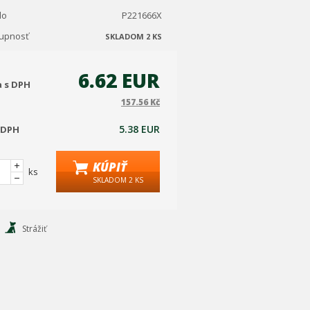
lo
P221666X
tupnosť
SKLADOM 2 KS
6.62 EUR
a s DPH
157.56 Kč
5.38 EUR
 DPH
KÚPIŤ
ks
SKLADOM 2 KS
Strážiť