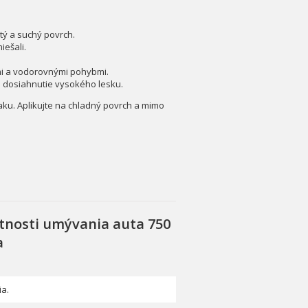
stý a suchý povrch.
iešali.
mi a vodorovnými pohybmi.
a dosiahnutie vysokého lesku.
laku. Aplikujte na chladný povrch a mimo
tnosti umývania auta 750
a
ia.