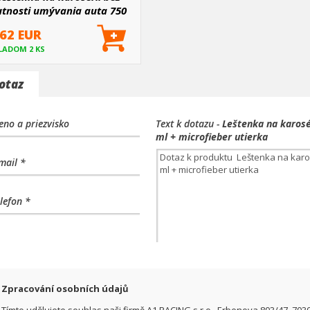
utnosti umývania auta 750
ml + microfieber utierka
.62 EUR
LADOM 2 KS
otaz
no a priezvisko
Text k dotazu -
Leštenka na karosé
ml + microfieber utierka
mail *
lefon *
Zpracování osobních údajů