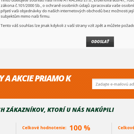
Tímto udělujete souhlas naši firmě A1 RACING s.r.o., Erbenova 803/47, 703
zákona č.101/2000 Sb., o ochraně osobních údajů zpracovala vaše osobní 
přijetí vaši objednávky do naších internetových obchodů bez možnosti jej
subjektům mimo naši firmu.
Tento váš souhlas lze jinak kdykoli z vaší strany vzít zpět a můžete pož
Y A AKCIE PRIAMO K
H ZÁKAZNÍKOV, KTORÍ U NÁS NAKÚPILI
100 %
Celkové hodnotenie:
Celkov