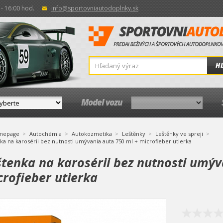
- 16:00 hod.
info@sportovniautodoplnky.sk
H
Model vozu
mepage
Autochémia
Autokozmetika
Leštěnky
Leštěnky ve spreji
ka na karosérii bez nutnosti umývania auta 750 ml + microfieber utierka
štenka na karosérii bez nutnosti umýv
crofieber utierka