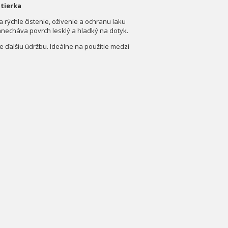
utierka
a rýchle čistenie, oživenie a ochranu laku
anecháva povrch lesklý a hladký na dotyk.
e ďalšiu údržbu. Ideálne na použitie medzi