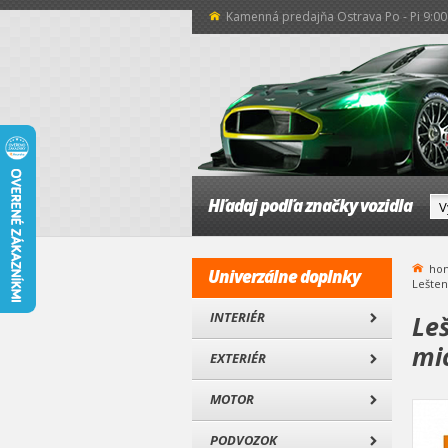
Kamenná predajňa Ostrava Po - Pi 9:00 
Hľadaj podľa značky vozidla
ho
Univerzálne doplnky
Lešten
INTERIÉR
Le
mi
EXTERIÉR
MOTOR
PODVOZOK