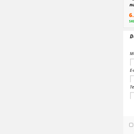
n
6
SK
D
Me
E-
Te