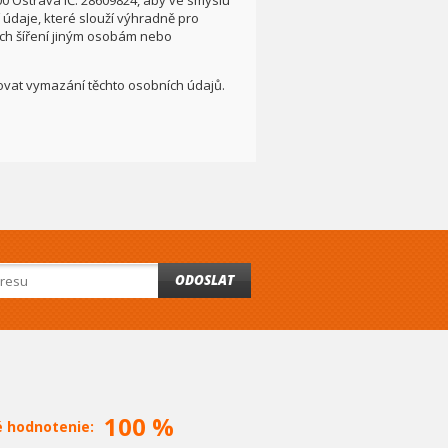
00 Ostrava IČ: 28609824, aby ve smyslu
údaje, které slouží výhradně pro
ích šíření jiným osobám nebo
adovat vymazání těchto osobních údajů.
ODOSLAT
100 %
é hodnotenie: