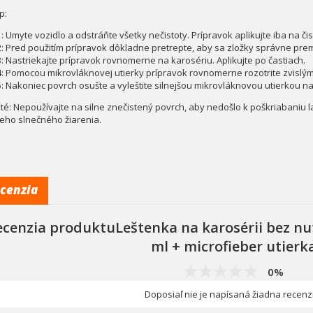
p:
: Umyte vozidlo a odstráňte všetky nečistoty. Prípravok aplikujte iba na či
2: Pred použitím prípravok dôkladne pretrepte, aby sa zložky správne prem
3: Nastriekajte prípravok rovnomerne na karosériu. Aplikujte po častiach.
4: Pomocou mikrovláknovej utierky prípravok rovnomerne rozotrite zvislý
5: Nakoniec povrch osušte a vyleštite silnejšou mikrovláknovou utierkou n
ité: Nepoužívajte na silne znečistený povrch, aby nedošlo k poškriabaniu 
eho slnečného žiarenia.
cenzia
ecenzia produktuLeštenka na karosérii bez nu
ml + microfieber utierk
0%
Doposiaľ nie je napísaná žiadna recenz