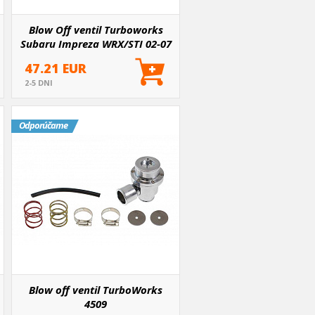
Blow Off ventil Turboworks
Subaru Impreza WRX/STI 02-07
II
47.21 EUR
2-5 DNI
Odporúčame
Blow off ventil TurboWorks
4509