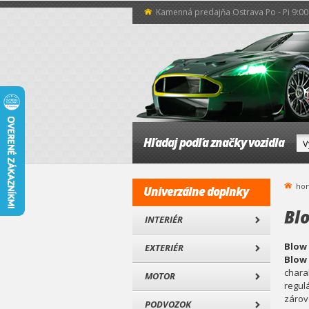
Kamenná predajňa Ostrava Po - Pi 9:00 
Hľadaj podľa značky vozidla
ho
Univerzálne doplnky
Blo
INTERIÉR
Blow 
EXTERIÉR
Blow 
chara
MOTOR
regul
zárove
PODVOZOK