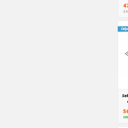
4
2-
Odp
Se
5
SK