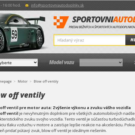
- 16:00 hod.
info@sportovniautodoplnky.sk
H
Model vozu
mepage
Motor
Blow off ventily
w off ventily
off ventil pre motor auta: Zvýšenie výkonu a zvuku vášho vozidla
off ventil
je nevyhnutným doplnkom pre všetkých automobilových nadšenc
kteristického zvuku svojho vozidla. Tento ventil je súčasťou turbodúchad
áciu tlaku vzduchu v motore a zaisťuje lepšie reakcie na akceleráciu. Pokia
ň pridať pútavý zvuk, blow off ventil je ideálnym riešením.