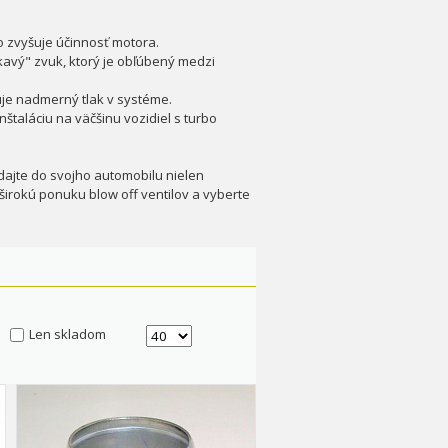
 zvyšuje účinnosť motora.
skavý" zvuk, ktorý je obľúbený medzi
je nadmerný tlak v systéme.
štaláciu na väčšinu vozidiel s turbo
idajte do svojho automobilu nielen
 širokú ponuku blow off ventilov a vyberte
Len skladom