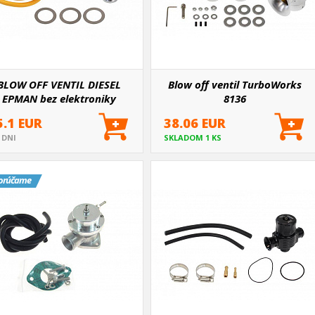
BLOW OFF VENTIL DIESEL
Blow off ventil TurboWorks
EPMAN bez elektroniky
8136
5.1 EUR
38.06 EUR
5 DNI
SKLADOM 1 KS
orúčame