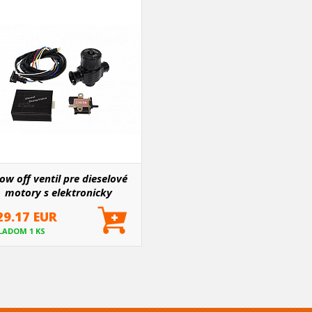
ow off ventil pre dieselové
motory s elektronicky
ovládaným plynom II
29.17 EUR
LADOM 1 KS