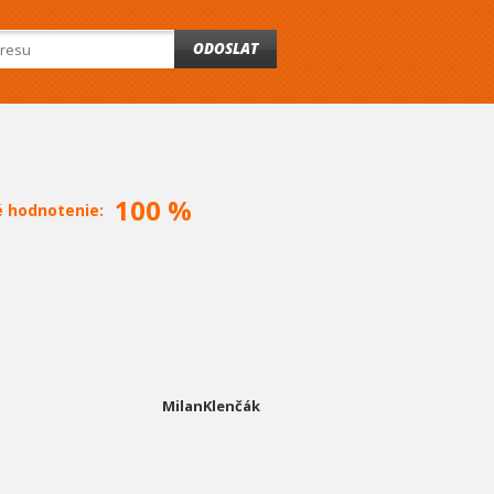
ODOSLAT
100 %
é hodnotenie:
MilanKlenčák