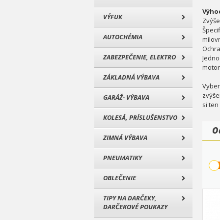
Výhod
VÝFUK
Zvýše
Špeci
AUTOCHÉMIA
milov
Ochra
ZABEZPEČENIE, ELEKTRO
Jedno
moto
ZÁKLADNÁ VÝBAVA
Vyber
zvýše
GARÁŽ- VÝBAVA
si ten
KOLESÁ, PRÍSLUŠENSTVO
O
ZIMNÁ VÝBAVA
PNEUMATIKY
OBLEČENIE
TIPY NA DARČEKY,
DARČEKOVÉ POUKAZY