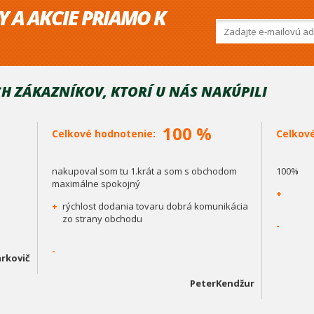
Y A AKCIE PRIAMO K
H ZÁKAZNÍKOV, KTORÍ U NÁS NAKÚPILI
100 %
Celkové hodnotenie:
Celkov
nakupoval som tu 1.krát a som s obchodom
100%
maximálne spokojný
+
+
rýchlost dodania tovaru dobrá komunikácia
zo strany obchodu
-
-
rkovič
PeterKendžur