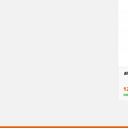
Bl
1
SK