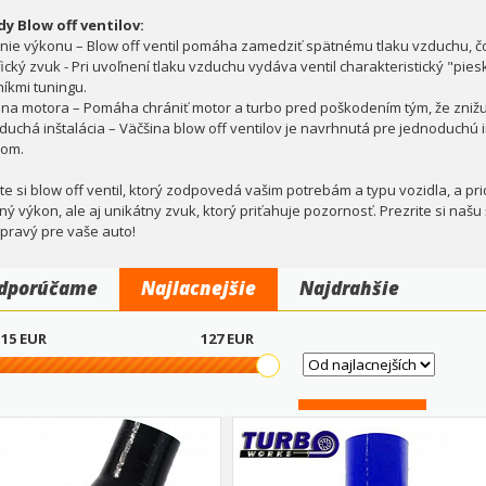
y Blow off ventilov:
nie výkonu – Blow off ventil pomáha zamedziť spätnému tlaku vzduchu, čo
fický zvuk - Pri uvoľnení tlaku vzduchu vydáva ventil charakteristický "pie
níkmi tuningu.
na motora – Pomáha chrániť motor a turbo pred poškodením tým, že znižu
duchá inštalácia – Väčšina blow off ventilov je navrhnutá pre jednoduchú in
rom.
te si blow off ventil, ktorý zodpovedá vašim potrebám a typu vozidla, a pr
ný výkon, ale aj unikátny zvuk, ktorý priťahuje pozornosť. Prezrite si našu
 pravý pre vaše auto!
dporúčame
Najlacnejšie
Najdrahšie
15
EUR
127
EUR