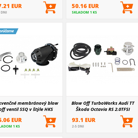
Seat)
7.21 EUR
50.16 EUR
5 DNI
SKLADOM 1 KS
orúčame
kvenčné membránový blow
Blow Off TurboWorks Audi TT
off ventil SSQ v štýle HKS
Škoda Octavia RS 2.0TFSI
6.06 EUR
93.1 EUR
LADOM 1 KS
2-5 DNI