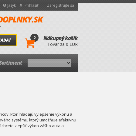
Jazyk
Prihlásiť
Zaregistrujte sa
0
Nákupný košík
ĽADAŤ
Tovar za 0 EUR
Sortiment
ov, ktorí hľadajú vylepšenie výkonu a
lového systému, ktorý umožňuje efektívnu
ľ chcete zlepšiť výkon vášho auta a