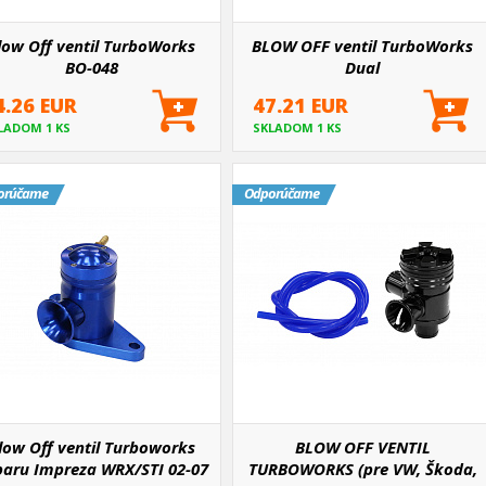
low Off ventil TurboWorks
BLOW OFF ventil TurboWorks
BO-048
Dual
4.26 EUR
47.21 EUR
LADOM 1 KS
SKLADOM 1 KS
orúčame
Odporúčame
low Off ventil Turboworks
BLOW OFF VENTIL
aru Impreza WRX/STI 02-07
TURBOWORKS (pre VW, Škoda,