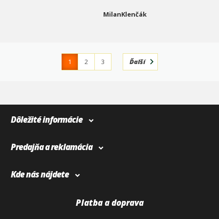
MilanKlenčák
1
2
3
Ďalší
4
366
Dôležité informácie
Predajňa a reklamácia
Kde nás nájdete
Platba a doprava