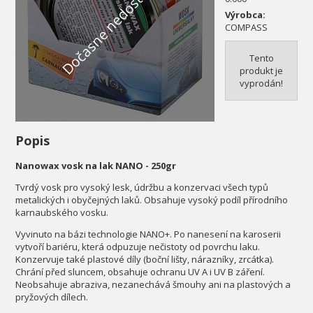
Dočasne nedostupné
Výrobca:
COMPASS
Tento
produkt je
vyprodán!
Popis
Nanowax vosk na lak NANO - 250gr
Tvrdý vosk pro vysoký lesk, údržbu a konzervaci všech typů
metalických i obyčejných laků. Obsahuje vysoký podíl přírodního
karnaubského vosku.
Vyvinuto na bázi technologie NANO+. Po nanesení na karoserii
vytvoří bariéru, která odpuzuje nečistoty od povrchu laku.
Konzervuje také plastové díly (boční lišty, nárazníky, zrcátka).
Chrání před sluncem, obsahuje ochranu UV A i UV B záření.
Neobsahuje abraziva, nezanechává šmouhy ani na plastových a
pryžových dílech.