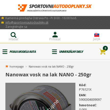
Kamenná predajňa Ostrava Po - Pi 9:00 - 16:00 hod.
info@sportovniautodoplnky.sk
Zaregistrujte sa
Jazyk
Hľadať
Prihlásiť
0
PODĽA MODELU AUTA
UNIVERZÁLNY DIELY
homepage
Nanowax vosk na lak NANO - 250gr
Nanowax vosk na lak NANO - 250gr
Kód:
P76121X
EAN:
5900304009097
hmotnosť:
0.000