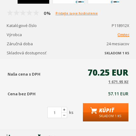
0%
Pridajte svoje hodnotenie
Katalógové číslo
P118912X
Výrobca
Omtec
Záručná doba
24 mesiacov
Skladová dostupnosť
SKLADOM 1 KS
70.25 EUR
Naša cena s DPH
1 671.95 Kč
57.11 EUR
Cena bez DPH
KÚPIŤ
ks
SKLADOM 1 KS