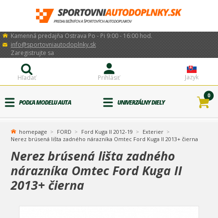
Kamenná predajňa Ostrava Po - Pi 9:00 - 16:00 hod.
info@sportovniautodoplnky.sk
Zaregistrujte sa
Jazyk
Hľadať
Prihlásiť
0
PODĽA MODELU AUTA
UNIVERZÁLNY DIELY
homepage
FORD
Ford Kuga II 2012-19
Exterier
Nerez brúsená lišta zadného nárazníka Omtec Ford Kuga II 2013+ čierna
Nerez brúsená lišta zadného
nárazníka Omtec Ford Kuga II
2013+ čierna