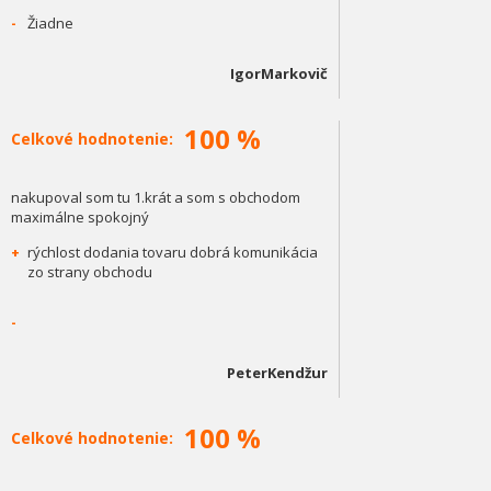
-
Žiadne
IgorMarkovič
100 %
Celkové hodnotenie:
nakupoval som tu 1.krát a som s obchodom
maximálne spokojný
+
rýchlost dodania tovaru dobrá komunikácia
zo strany obchodu
-
PeterKendžur
100 %
Celkové hodnotenie: