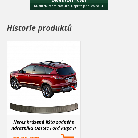
PRIDAŤ RECENZIU
S204
Kúpili ste tento produkt? Napíšte jeho recenziu.
MERCEDES-BENZ
C CLASS
(2008- 2014 )
SW
(PRE-
FL)
Historie produktů
Nerez brúsená lišta zadného
nárazníka Omtec Ford Kuga II
2013+ čierna