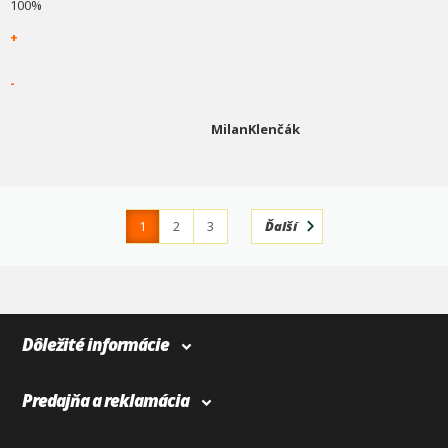
100%
+
-
MilanKlenčák
1
2
3
Ďalší
4
366
Dôležité informácie
Predajňa a reklamácia