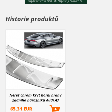
Kúpili ste tento produkt? Napíšte jeho recenziu.
Historie produktů
Nerez chrom kryt horní hrany
zadního nárazníku Audi A7
2017+ C8 Sportback
65.31 EUR