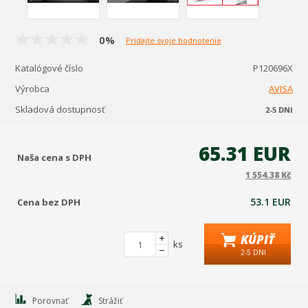
0%
Pridajte svoje hodnotenie
Katalógové číslo
P120696X
Výrobca
AVISA
Skladová dostupnosť
2-5 DNI
65.31 EUR
Naša cena s DPH
1 554.38 Kč
53.1 EUR
Cena bez DPH
KÚPIŤ
ks
2-5 DNI
Porovnať
Strážiť