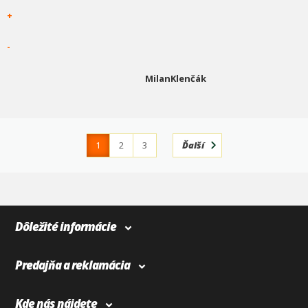
+
-
MilanKlenčák
1
2
3
Ďalší
4
366
Dôležité informácie
Predajňa a reklamácia
Kde nás nájdete