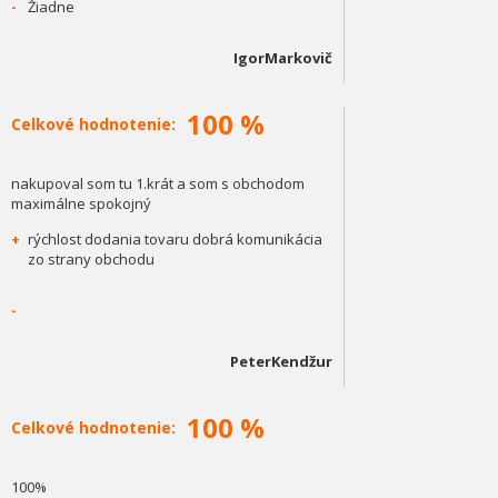
-
Žiadne
IgorMarkovič
100 %
Celkové hodnotenie:
nakupoval som tu 1.krát a som s obchodom
maximálne spokojný
+
rýchlost dodania tovaru dobrá komunikácia
zo strany obchodu
-
PeterKendžur
100 %
Celkové hodnotenie:
100%