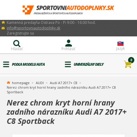
Kamenná predajňa Ostrava Po - Pi 9:00 - 16:00 hod.
info@sportovniautodoplnky.sk
Zaregistrujte sa
Jazyk
Hľadať
Prihlásiť
0
PODĽA MODELU AUTA
UNIVERZÁLNY DIELY
homepage
AUDI
Audi A7 2017+ C8
Nerez chrom kryt horní hrany zadního nárazníku Audi A7 2017+ C8
Sportback
Nerez chrom kryt horní hrany
zadního nárazníku Audi A7 2017+
C8 Sportback