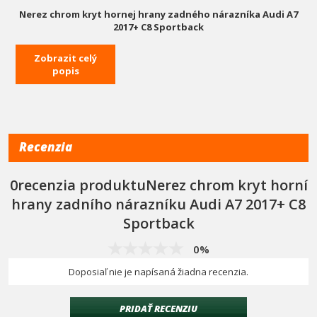
Nerez chrom kryt hornej hrany zadného nárazníka Audi A7
2017+ C8 Sportback
Tento nerez kryt zadného nárazníka je 100% z nerez ocele, má
Zobrazit celý
vlastné podlepenie, súčasťou balenia je kompletná čistiaca sada
popis
vrátane návodu, montáž je veľmi jednoduchá.
Kryt zadného nárazníka je nielen pekným dizajnovým doplnkom,
ale aj praktickým doplnkom, ktorý ochráni zadnú hranu kufra proti
poškriabaniu pri nakladaní batožiny.
Recenzia
0recenzia produktuNerez chrom kryt horní
hrany zadního nárazníku Audi A7 2017+ C8
Sportback
0%
Doposiaľ nie je napísaná žiadna recenzia.
PRIDAŤ RECENZIU