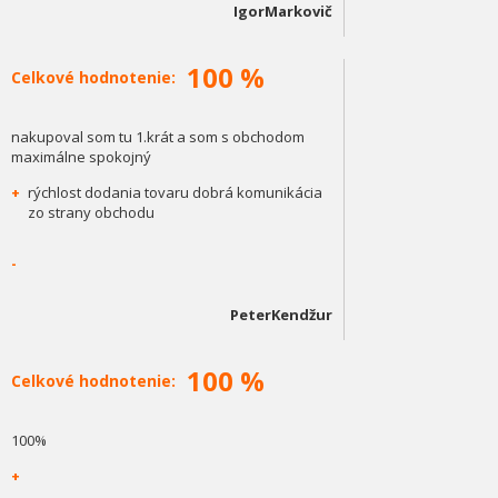
IgorMarkovič
100 %
Celkové hodnotenie:
nakupoval som tu 1.krát a som s obchodom
maximálne spokojný
+
rýchlost dodania tovaru dobrá komunikácia
zo strany obchodu
-
PeterKendžur
100 %
Celkové hodnotenie:
100%
+