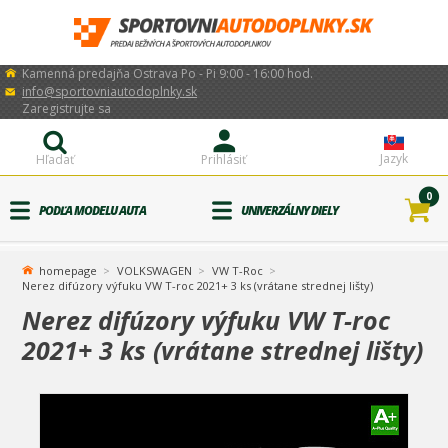
Kamenná predajňa Ostrava Po - Pi 9:00 - 16:00 hod.
info@sportovniautodoplnky.sk
Zaregistrujte sa
Jazyk
Hľadať
Prihlásiť
0
PODĽA MODELU AUTA
UNIVERZÁLNY DIELY
homepage
VOLKSWAGEN
VW T-Roc
Nerez difúzory výfuku VW T-roc 2021+ 3 ks (vrátane strednej lišty)
Nerez difúzory výfuku VW T-roc
2021+ 3 ks (vrátane strednej lišty)