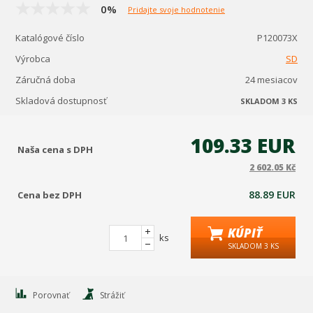
0%
Pridajte svoje hodnotenie
Katalógové číslo
P120073X
Výrobca
SD
Záručná doba
24 mesiacov
Skladová dostupnosť
SKLADOM 3 KS
109.33 EUR
Naša cena s DPH
2 602.05 Kč
88.89 EUR
Cena bez DPH
KÚPIŤ
ks
SKLADOM 3 KS
Porovnať
Strážiť