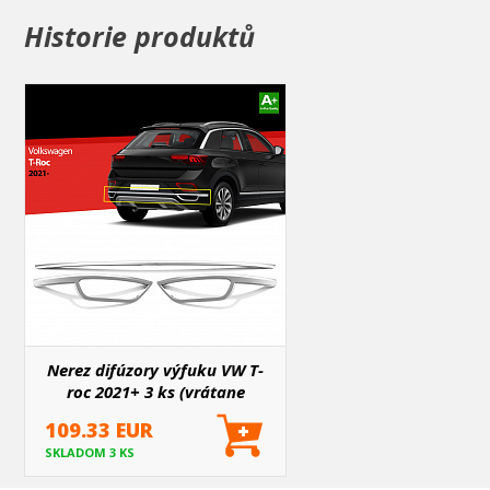
diel len na obojstranné pásky ide veľmi ťažko zložiť. Preto je dobré
Historie produktů
hneď na prvýkrát daný diel dobre presne nasadiť.
Nerez difúzory výfuku VW T-
roc 2021+ 3 ks (vrátane
strednej lišty)
109.33 EUR
SKLADOM 3 KS