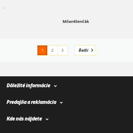
-
MilanKlenčák
1
2
3
Ďalší
4
366
Dôležité informácie
Predajňa a reklamácia
Kde nás nájdete