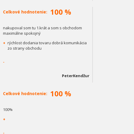
100 %
Celkové hodnotenie:
nakupoval som tu 1.krát a som s obchodom
maximálne spokojný
+
rýchlost dodania tovaru dobrá komunikácia
zo strany obchodu
-
PeterKendžur
100 %
Celkové hodnotenie:
100%
+
-