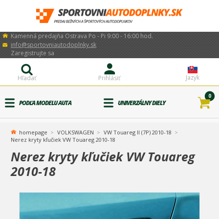
Kamenná predajňa Ostrava Po - Pi 9:00 - 16:00 hod.
info@sportovniautodoplnky.sk
Zaregistrujte sa
Jazyk
Hľadať
Prihlásiť
0
PODĽA MODELU AUTA
UNIVERZÁLNY DIELY
homepage
VOLKSWAGEN
VW Touareg II (7P) 2010-18
Nerez kryty kľučiek VW Touareg 2010-18
Nerez kryty kľučiek VW Touareg
2010-18