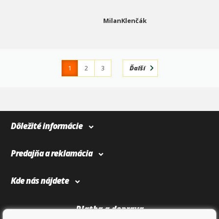
MilanKlenčák
1
2
3
Ďalší
4
366
Dôležité informácie
Predajňa a reklamácia
Kde nás nájdete
Platba a doprava