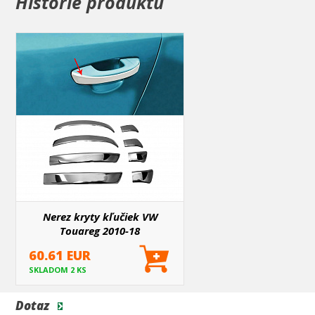
Historie produktů
Pasuje pre :
VOLKSWAGEN TOUAREG (2010-2018 ) SUV 7P (PRE-FL)
Nerez kryty kľučiek VW
Touareg 2010-18
60.61 EUR
SKLADOM 2 KS
Dotaz