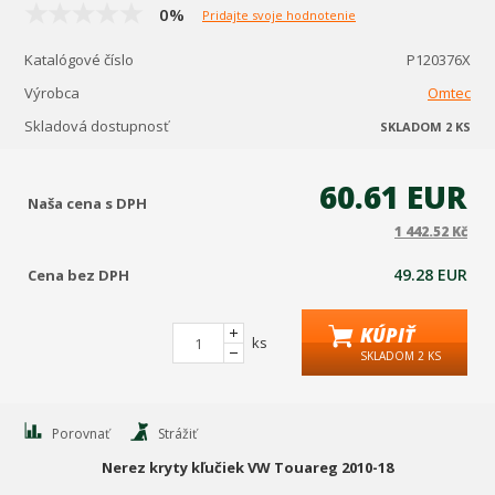
0%
Pridajte svoje hodnotenie
Katalógové číslo
P120376X
Výrobca
Omtec
Skladová dostupnosť
SKLADOM 2 KS
60.61 EUR
Naša cena s DPH
1 442.52 Kč
49.28 EUR
Cena bez DPH
KÚPIŤ
ks
SKLADOM 2 KS
Porovnať
Strážiť
Nerez kryty kľučiek VW Touareg 2010-18