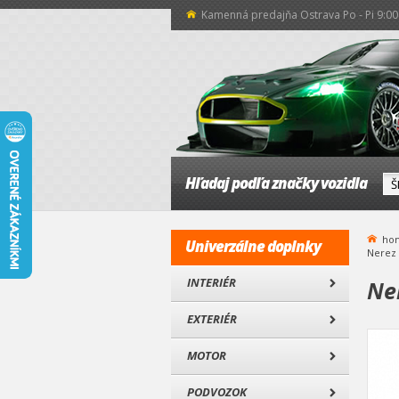
Kamenná predajňa Ostrava Po - Pi 9:00 
Hľadaj podľa značky vozidla
ho
Univerzálne doplnky
Nerez 
INTERIÉR
Ne
EXTERIÉR
MOTOR
PODVOZOK