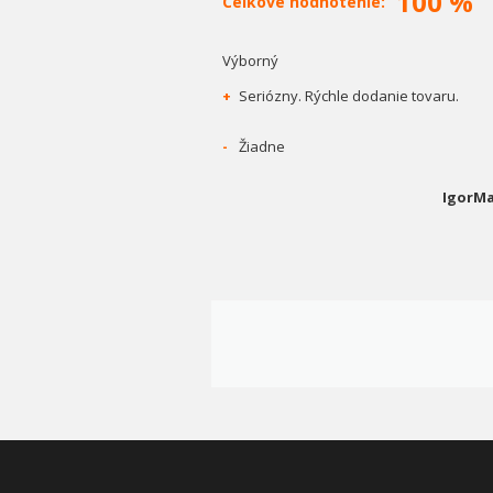
100 %
Celkové hodnotenie:
Výborný
+
Seriózny. Rýchle dodanie tovaru.
-
Žiadne
IgorMa