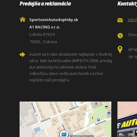
Predajňa a reklamácia
Kontakt
SportovniAutodoplnky.sk
info
A1 RACING s.r.o.
Lidicka 819/24
Otvor
70300 , Ostrava
49°4
Autom sa k nám dostanete najlepsie z Rudnej
18°1
ulice, kde na križovatke (IMPEXTA 3000, predaj
áut amerických) zahnete doľava Tretí
odbočkou vľavo vedľa auto farieb Lecher
nájdete naši predajňu.