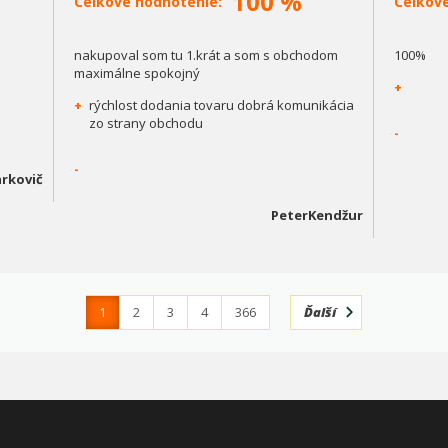
100 %
Celkové hodnotenie:
Celkov
nakupoval som tu 1.krát a som s obchodom
100%
maximálne spokojný
+
+
rýchlost dodania tovaru dobrá komunikácia
zo strany obchodu
-
-
rkovič
PeterKendžur
1
2
3
4
366
Ďalší