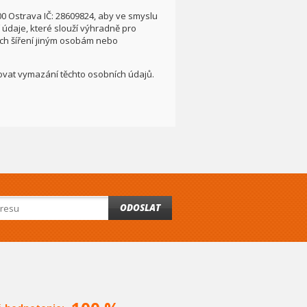
00 Ostrava IČ: 28609824, aby ve smyslu
údaje, které slouží výhradně pro
ích šíření jiným osobám nebo
adovat vymazání těchto osobních údajů.
ODOSLAT