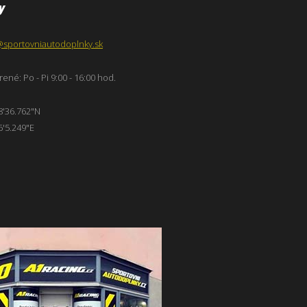
y
@sportovniautodoplnky.sk
ené: Po - Pi 9:00 - 16:00 hod.
8'36.762"N
6'5.249"E