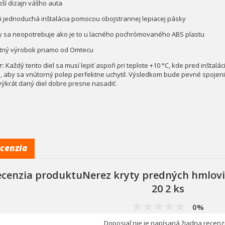
pší dizajn vášho auta
mi jednoduchá inštalácia pomocou obojstrannej lepiacej pásky
dy sa neopotrebuje ako je to u lacného pochrómovaného ABS plastu
litný výrobok priamo od Omtecu
r:
Každý tento diel sa musí lepiť aspoň pri teplote +10 °C, kde pred inštalá
, aby sa vnútorný polep perfektne uchytil. Výsledkom bude pevné spojenie
výkrát daný diel dobre presne nasadiť.
cenzia
ecenzia produktuNerez kryty predných hmlovie
20 2 ks
0%
Doposiaľ nie je napísaná žiadna recenz