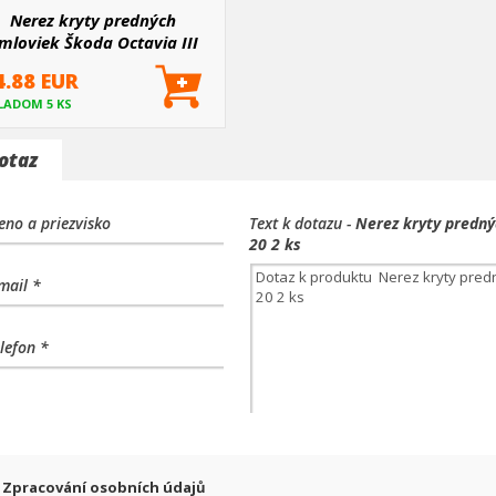
Nerez kryty predných
mloviek Škoda Octavia III
2013-20 2 ks
4.88 EUR
LADOM 5 KS
otaz
no a priezvisko
Text k dotazu -
Nerez kryty predný
20 2 ks
mail *
lefon *
Zpracování osobních údajů