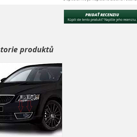
PRIDAŤ RECENZIU
Kúpili ste tento produkt? Napíšte jeho recenziu.
storie produktů