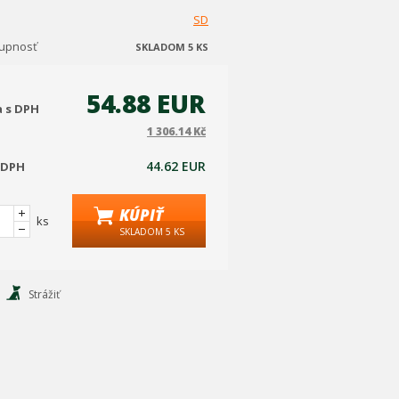
SD
tupnosť
SKLADOM 5 KS
54.88 EUR
a s DPH
1 306.14 Kč
44.62 EUR
 DPH
KÚPIŤ
ks
SKLADOM 5 KS
Strážiť