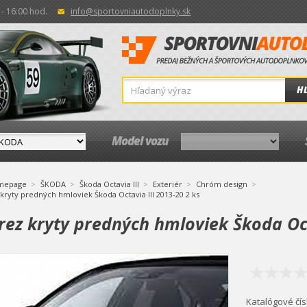
- 16:00 hod.
info@sportovniautodoplnky.sk
H
Model vozu
mepage
ŠKODA
Škoda Octavia III
Exteriér
Chróm design
kryty predných hmloviek Škoda Octavia III 2013-20 2 ks
rez kryty predných hmloviek Škoda Oct
Katalógové čís