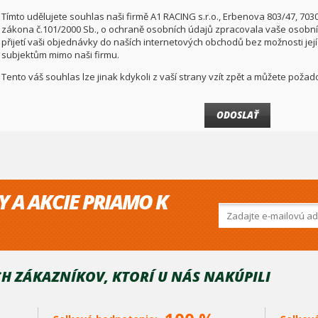
Tímto udělujete souhlas naši firmě A1 RACING s.r.o., Erbenova 803/47, 703
zákona č.101/2000 Sb., o ochraně osobních údajů zpracovala vaše osobní 
přijetí vaši objednávky do naších internetových obchodů bez možnosti jej
subjektům mimo naši firmu.
Tento váš souhlas lze jinak kdykoli z vaší strany vzít zpět a můžete pož
Y A AKCIE PRIAMO K
H ZÁKAZNÍKOV, KTORÍ U NÁS NAKÚPILI