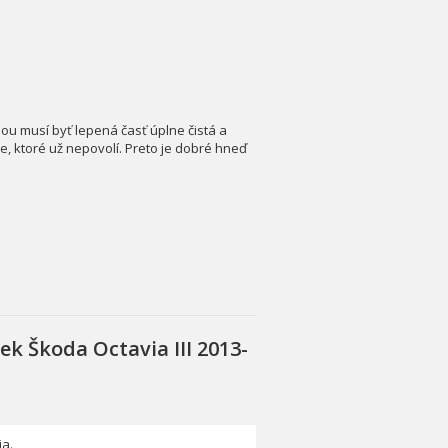
ciou musí byť lepená časť úplne čistá a
, ktoré už nepovolí. Preto je dobré hneď
k Škoda Octavia III 2013-
ia.