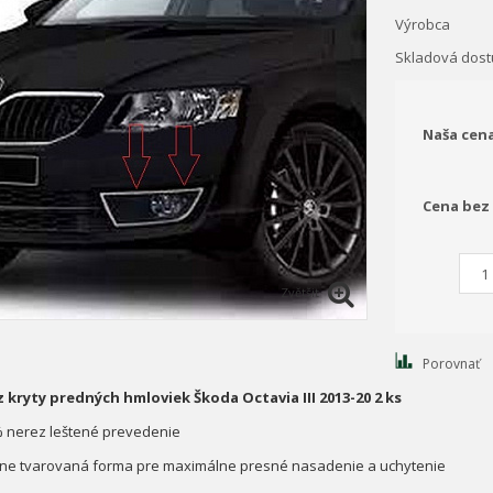
Výrobca
Skladová dos
Naša cen
Cena bez
Zvětšit
Porovnať
 kryty predných hmloviek Škoda Octavia III 2013-20 2 ks
% nerez leštené prevedenie
sne tvarovaná forma pre maximálne presné nasadenie a uchytenie