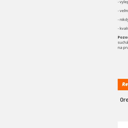
- vyle
- veľ
- nik
- kva
Pozo
suchá
na pr
Re
0r