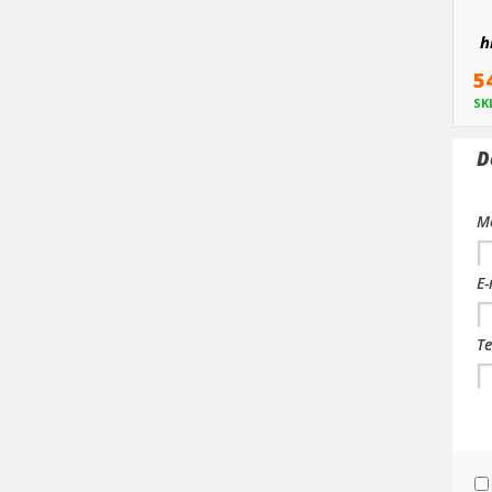
h
5
SK
D
Me
E-
Te