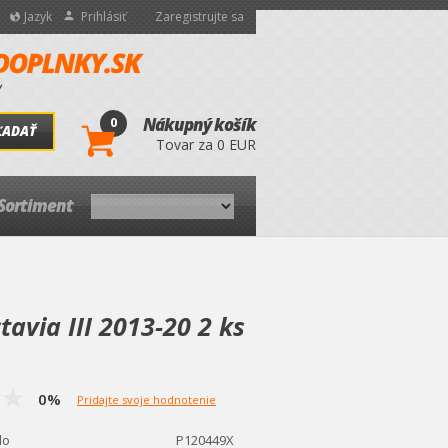
Jazyk
Prihlásiť
Zaregistrujte sa
0
Nákupný košík
ĽADAŤ
Tovar za 0 EUR
Sortiment
avia III 2013-20 2 ks
0%
Pridajte svoje hodnotenie
lo
P120449X