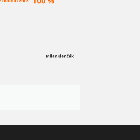
100 %
é hodnotenie:
MilanKlenčák