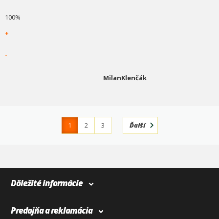
100%
+
-
MilanKlenčák
1
2
3
Ďalší
4
366
Dôležité informácie
Predajňa a reklamácia