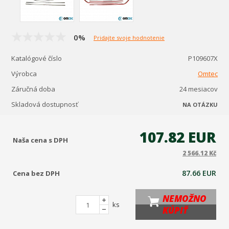
0%
Pridajte svoje hodnotenie
Katalógové číslo
P109607X
Výrobca
Omtec
Záručná doba
24 mesiacov
Skladová dostupnosť
NA OTÁZKU
107.82 EUR
Naša cena s DPH
2 566.12 Kč
87.66 EUR
Cena bez DPH
NEMOŽNO
ks
KÚPIŤ