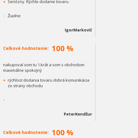
+
Seriózny. Rýchle dodanie tovaru.
-
Žiadne
IgorMarkovič
100 %
Celkové hodnotenie:
nakupoval som tu 1.krát a som s obchodom
maximálne spokojný
+
rýchlost dodania tovaru dobrá komunikácia
zo strany obchodu
-
PeterKendžur
100 %
Celkové hodnotenie: