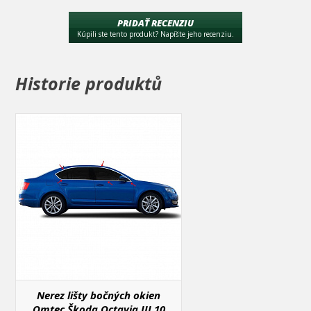
nalepený diel len na obojstrannej pásky ide veľmi ťažko zložiť.
Preto je dobré hneď na prvýkrát daný diel dobre presne nasadiť.
PRIDAŤ RECENZIU
Kúpili ste tento produkt? Napíšte jeho recenziu.
Historie produktů
Nerez lišty bočných okien
Omtec Škoda Octavia III 10