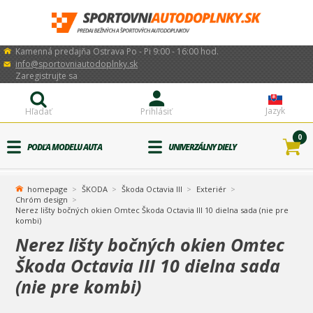
Kamenná predajňa Ostrava Po - Pi 9:00 - 16:00 hod.
info@sportovniautodoplnky.sk
Zaregistrujte sa
Jazyk
Hľadať
Prihlásiť
0
PODĽA MODELU AUTA
UNIVERZÁLNY DIELY
homepage
ŠKODA
Škoda Octavia III
Exteriér
Chróm design
Nerez lišty bočných okien Omtec Škoda Octavia III 10 dielna sada (nie pre
kombi)
Nerez lišty bočných okien Omtec
Škoda Octavia III 10 dielna sada
(nie pre kombi)