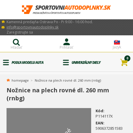
Kamenná predajňa Ostrava Po - Pi 9:00 - 16:00 hod.
info@sportovniautodoplnky.sk
Zaregistrujte sa
Jazyk
Hľadať
Prihlásiť
0
PODĽA MODELU AUTA
UNIVERZÁLNY DIELY
homepage
Nožnice na plech rovné dl. 260 mm (rnbg)
Nožnice na plech rovné dl. 260 mm
(rnbg)
Kód:
P114117X
EAN:
5906372851583