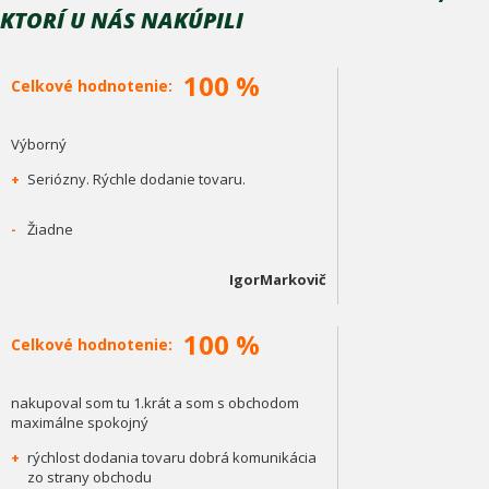
KTORÍ U NÁS NAKÚPILI
100 %
Celkové hodnotenie:
Výborný
+
Seriózny. Rýchle dodanie tovaru.
-
Žiadne
IgorMarkovič
100 %
Celkové hodnotenie:
nakupoval som tu 1.krát a som s obchodom
maximálne spokojný
+
rýchlost dodania tovaru dobrá komunikácia
zo strany obchodu