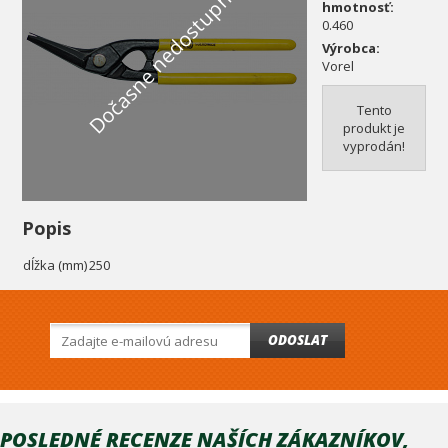
Dočasne nedostupné
hmotnosť:
0.460
Výrobca:
Vorel
Tento
produkt je
vyprodán!
Popis
dĺžka (mm)
250
ODOSLAT
POSLEDNÉ RECENZE NAŠÍCH ZÁKAZNÍKOV,