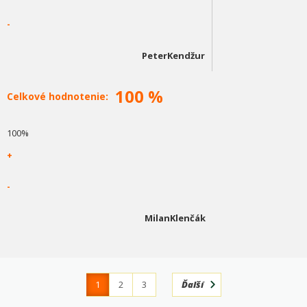
-
PeterKendžur
100 %
Celkové hodnotenie:
100%
+
-
MilanKlenčák
1
2
3
Ďalší