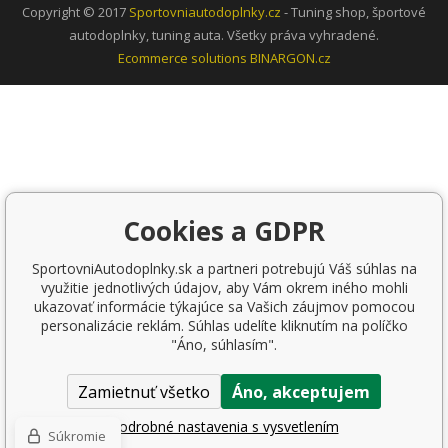
Copyright © 2017
Sportovniautodoplnky.cz
- Tuning shop, športové
autodoplnky, tuning auta. Všetky práva vyhradené.
Ecommerce solutions
BINARGON.cz
Cookies a GDPR
SportovniAutodoplnky.sk a partneri potrebujú Váš súhlas na
využitie jednotlivých údajov, aby Vám okrem iného mohli
ukazovať informácie týkajúce sa Vašich záujmov pomocou
personalizácie reklám. Súhlas udelíte kliknutím na políčko
"Áno, súhlasím".
Zamietnuť všetko
Áno, akceptujem
Podrobné nastavenia s vysvetlením
Súkromie