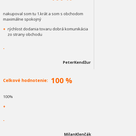
nakupoval som tu 1.krát a som s obchodom
maximálne spokojný
+
rýchlost dodania tovaru dobrá komunikácia
zo strany obchodu
-
PeterKendžur
100 %
Celkové hodnotenie:
100%
+
-
MilanKlenčák