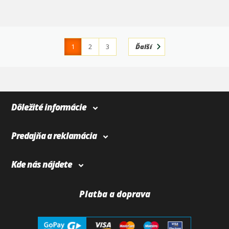
1
2
3
Ďalší
4
366
Dôležité informácie
Predajňa a reklamácia
Kde nás nájdete
Platba a doprava