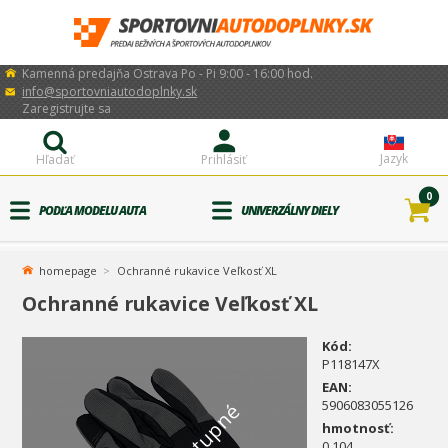
Kamenná predajňa Ostrava Po - Pi 9:00 - 16:00 hod.
info@sportovniautodoplnky.sk
Zaregistrujte sa
Jazyk
Hľadať
Prihlásiť
0
PODĽA MODELU AUTA
UNIVERZÁLNY DIELY
homepage
Ochranné rukavice Veľkosť XL
Ochranné rukavice Veľkosť XL
Kód:
P118147X
EAN:
5906083055126
hmotnosť:
0.104