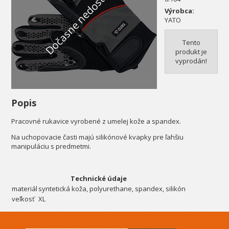
Dočasne nedostupné
Výrobca:
YATO
Tento
produkt je
vyprodán!
Popis
Pracovné rukavice vyrobené z umelej kože a spandex.
Na uchopovacie časti majú silikónové kvapky pre ľahšiu
manipuláciu s predmetmi.
Technické údaje
materiál
syntetická koža, polyurethane, spandex, silikón
veľkosť
XL