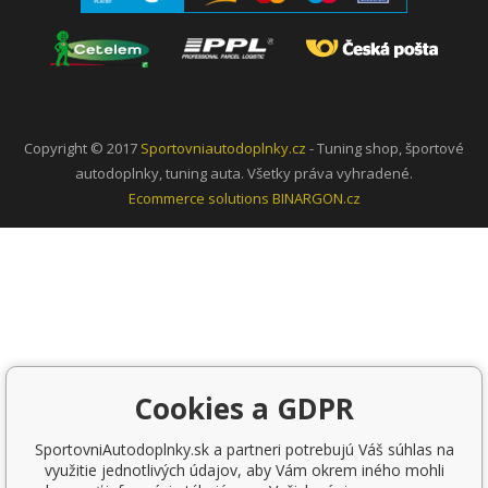
Copyright © 2017
Sportovniautodoplnky.cz
- Tuning shop, športové
autodoplnky, tuning auta. Všetky práva vyhradené.
Ecommerce solutions
BINARGON.cz
Cookies a GDPR
SportovniAutodoplnky.sk a partneri potrebujú Váš súhlas na
využitie jednotlivých údajov, aby Vám okrem iného mohli