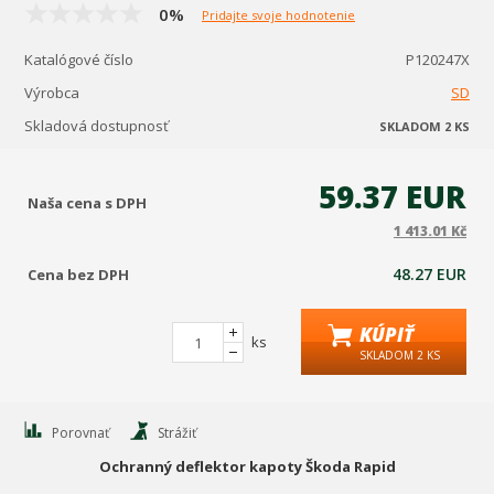
0%
Pridajte svoje hodnotenie
Katalógové číslo
P120247X
Výrobca
SD
Skladová dostupnosť
SKLADOM 2 KS
59.37 EUR
Naša cena s DPH
1 413.01 Kč
48.27 EUR
Cena bez DPH
KÚPIŤ
ks
SKLADOM 2 KS
Porovnať
Strážiť
Ochranný deflektor kapoty Škoda Rapid