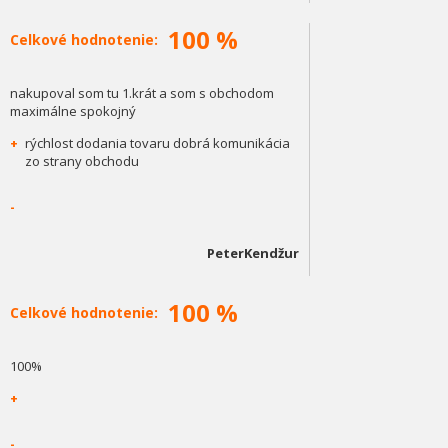
100 %
Celkové hodnotenie:
nakupoval som tu 1.krát a som s obchodom
maximálne spokojný
+
rýchlost dodania tovaru dobrá komunikácia
zo strany obchodu
-
PeterKendžur
100 %
Celkové hodnotenie:
100%
+
-