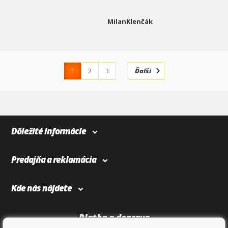
MilanKlenčák
1
2
3
Ďalší
4
366
Dôležité informácie
Predajňa a reklamácia
Kde nás nájdete
Platba a doprava