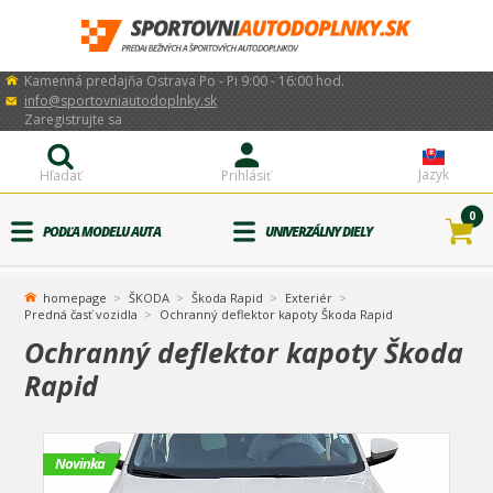
Kamenná predajňa Ostrava Po - Pi 9:00 - 16:00 hod.
info@sportovniautodoplnky.sk
Zaregistrujte sa
Jazyk
Hľadať
Prihlásiť
0
PODĽA MODELU AUTA
UNIVERZÁLNY DIELY
homepage
ŠKODA
Škoda Rapid
Exteriér
Predná časť vozidla
Ochranný deflektor kapoty Škoda Rapid
Ochranný deflektor kapoty Škoda
Rapid
Novinka