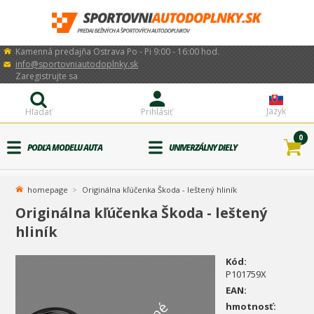
Kamenná predajňa Ostrava Po - Pi 9:00 - 16:00 hod.
info@sportovniautodoplnky.sk
Zaregistrujte sa
Jazyk
Hľadať
Prihlásiť
0
PODĽA MODELU AUTA
UNIVERZÁLNY DIELY
homepage
Originálna kľúčenka Škoda - leštený hliník
Originálna kľúčenka Škoda - leštený
hliník
Kód:
P101759X
EAN:
hmotnosť: