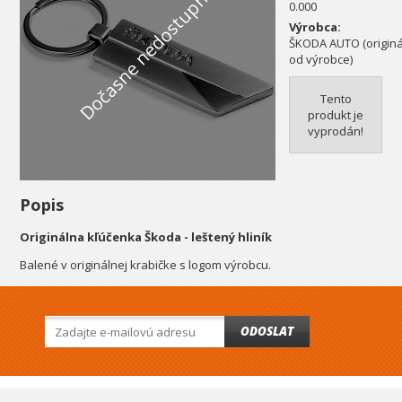
Dočasne nedostupné
0.000
Výrobca:
ŠKODA AUTO (originál
od výrobce)
Tento
produkt je
vyprodán!
Popis
Originálna kľúčenka Škoda - leštený hliník
Balené v originálnej krabičke s logom výrobcu.
ODOSLAT