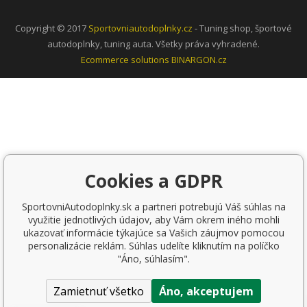
Copyright © 2017
Sportovniautodoplnky.cz
- Tuning shop, športové
autodoplnky, tuning auta. Všetky práva vyhradené.
Ecommerce solutions
BINARGON.cz
Cookies a GDPR
SportovniAutodoplnky.sk a partneri potrebujú Váš súhlas na
využitie jednotlivých údajov, aby Vám okrem iného mohli
ukazovať informácie týkajúce sa Vašich záujmov pomocou
personalizácie reklám. Súhlas udelíte kliknutím na políčko
"Áno, súhlasím".
Zamietnuť všetko
Áno, akceptujem