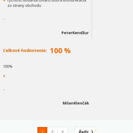
+
rýchlost dodania tovaru dobrá komunikácia
zo strany obchodu
-
PeterKendžur
100 %
Celkové hodnotenie:
100%
+
-
MilanKlenčák
1
2
3
Ďalší