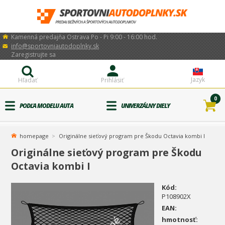
Kamenná predajňa Ostrava Po - Pi 9:00 - 16:00 hod.
info@sportovniautodoplnky.sk
Zaregistrujte sa
Jazyk
Hľadať
Prihlásiť
0
PODĽA MODELU AUTA
UNIVERZÁLNY DIELY
homepage
Originálne sieťový program pre Škodu Octavia kombi I
Originálne sieťový program pre Škodu
Octavia kombi I
Kód:
P108902X
EAN:
hmotnosť: