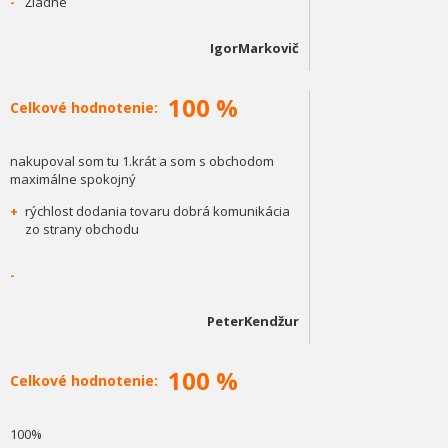
-
Žiadne
IgorMarkovič
100 %
Celkové hodnotenie:
nakupoval som tu 1.krát a som s obchodom
maximálne spokojný
+
rýchlost dodania tovaru dobrá komunikácia
zo strany obchodu
-
PeterKendžur
100 %
Celkové hodnotenie:
100%