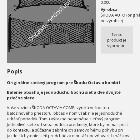
Dočasne nedostupné
0.000
Výrobca:
ŠKODA AUTO (originál
od výrobce)
Tento
produkt je
vyprodán!
Popis
Originálne sieťový program pre Škodu Octavia kombi I
Balenie obsahuje jednoduchú bočnú sieť a dve dvojité
priečne siete.
Vaše vozidlo ŠKODA OCTAVIA COMBI vyniká veľkosťou
batožinového priestoru, občas v ňom však nie je jednoduché
udržať poriadok. Tomu výrazne napomáha sieťový program.
Jednotlivé siete od seba oddelia predmety, ktoré by nemali prísť
do kontaktu, a súčasne zabráni ich samovoľnému pohybu pri
jazde. Uchytenie sietí predchádza montáž upevňovacích háčikov.