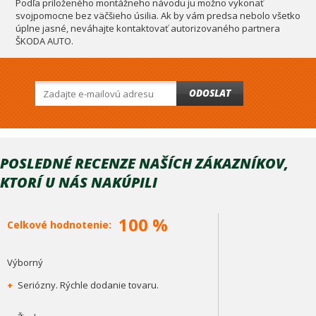
Podľa priloženého montážneho návodu ju možno vykonať
svojpomocne bez väčšieho úsilia. Ak by vám predsa nebolo všetko
úplne jasné, neváhajte kontaktovať autorizovaného partnera
ŠKODA AUTO.
ODOSLAT
POSLEDNÉ RECENZE NAŠÍCH ZÁKAZNÍKOV,
KTORÍ U NÁS NAKÚPILI
100 %
Celkové hodnotenie:
Výborný
+
Seriózny. Rýchle dodanie tovaru.