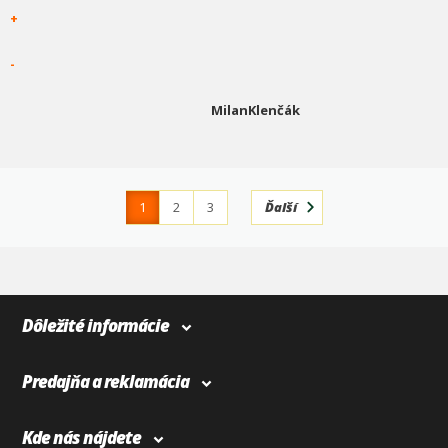
+
-
MilanKlenčák
1
2
3
Ďalší
4
366
Dôležité informácie
Predajňa a reklamácia
Kde nás nájdete