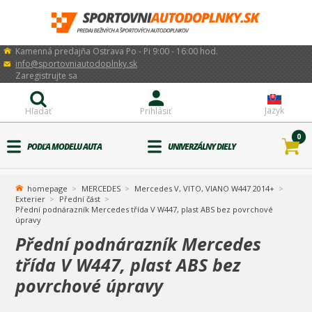
Kamenná predajňa Ostrava Po - Pi 9:00 - 16:00 hod.
info@sportovniautodoplnky.sk
Zaregistrujte sa
Jazyk
Hľadať
Prihlásiť
0
PODĽA MODELU AUTA
UNIVERZÁLNY DIELY
homepage
MERCEDES
Mercedes V, VITO, VIANO W447 2014+
Exterier
Přední část
Přední podnárazník Mercedes třída V W447, plast ABS bez povrchové
úpravy
Přední podnárazník Mercedes
třída V W447, plast ABS bez
povrchové úpravy