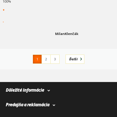
100%
+
-
MilanKlenčák
1
2
3
Ďalší
4
366
Dôležité informácie
Predajňa a reklamácia