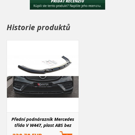
PRIDAŤ RECENZIU
Maxton název
Kúpili ste tento produkt? Napíšte jeho recenziu.
FRONT SPLITTER v.2 Mercedes V-Class W447
Povrchová úprava
Historie produktů
plast ABS bez povrchové úpravy
Typ spoileru
spoiler pod přední nárazník
Určeno pro
Mercedes V-Class W447 2014-
9 -
Přední podnárazník Mercedes
třída V W447, plast ABS bez
povrchové úpravy