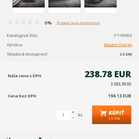
0%
Pridajte svoje hodnotenie
Katalógové číslo
P119095X
Výrobca
Maxton Design
Skladová dostupnosť
2-5 DNI
238.78 EUR
Naša cena s DPH
5 682.96 Kč
194.13 EUR
Cena bez DPH
KÚPIŤ
ks
2-5 DNI