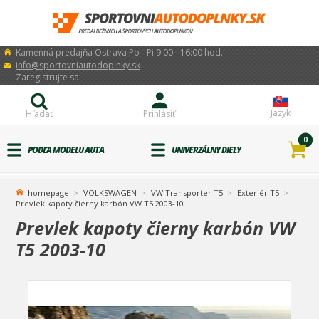
Kamenná predajňa Ostrava Po - Pi 9:00 - 16:00 hod.
info@sportovniautodoplnky.sk
Zaregistrujte sa
Jazyk
Hľadať
Prihlásiť
0
PODĽA MODELU AUTA
UNIVERZÁLNY DIELY
homepage
VOLKSWAGEN
VW Transporter T5
Exteriér T5
Prevlek kapoty čierny karbón VW T5 2003-10
Prevlek kapoty čierny karbón VW
T5 2003-10