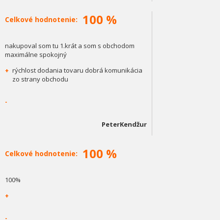
100 %
Celkové hodnotenie:
nakupoval som tu 1.krát a som s obchodom
maximálne spokojný
+
rýchlost dodania tovaru dobrá komunikácia
zo strany obchodu
-
PeterKendžur
100 %
Celkové hodnotenie:
100%
+
-