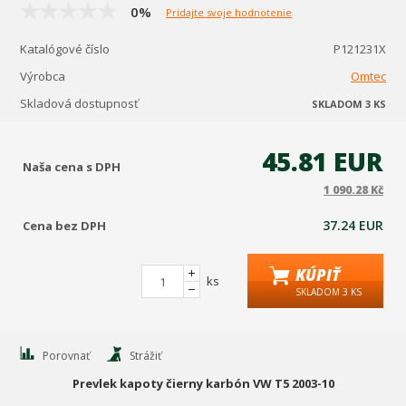
0%
Pridajte svoje hodnotenie
Katalógové číslo
P121231X
Výrobca
Omtec
Skladová dostupnosť
SKLADOM 3 KS
45.81 EUR
Naša cena s DPH
1 090.28 Kč
37.24 EUR
Cena bez DPH
KÚPIŤ
ks
SKLADOM 3 KS
Porovnať
Strážiť
Prevlek kapoty čierny karbón VW T5 2003-10