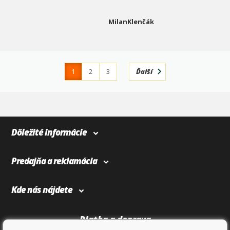
MilanKlenčák
1
2
3
Ďalší
4
366
Dôležité informácie
Predajňa a reklamácia
Kde nás nájdete
Platba a doprava