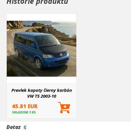
Historie produktů
uchytenie spodných popruhov, ktoré je u každého modelu
individuálne. Všetko je tiež vidieť v galérii fotiek.
Prevlek kapoty čierny karbón
VW T5 2003-10
45.81 EUR
SKLADOM 3 KS
Dotaz