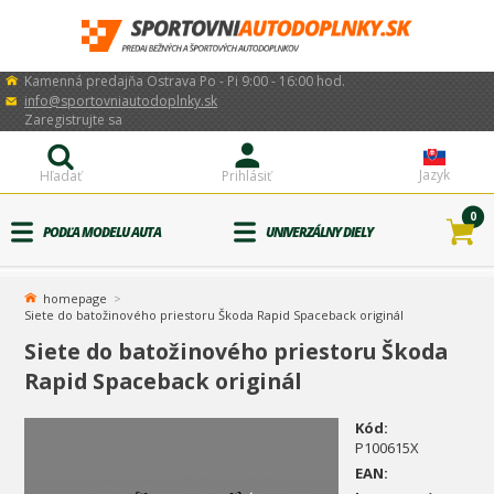
Kamenná predajňa Ostrava Po - Pi 9:00 - 16:00 hod.
info@sportovniautodoplnky.sk
Zaregistrujte sa
Jazyk
Hľadať
Prihlásiť
0
PODĽA MODELU AUTA
UNIVERZÁLNY DIELY
homepage
Siete do batožinového priestoru Škoda Rapid Spaceback originál
Siete do batožinového priestoru Škoda
Rapid Spaceback originál
Kód:
P100615X
EAN: