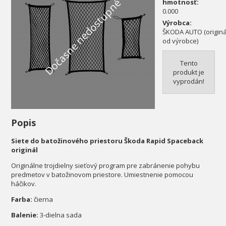
Dočasne nedostupné
hmotnosť:
0.000
Výrobca:
ŠKODA AUTO (originál
od výrobce)
Tento
produkt je
vyprodán!
Popis
Siete do batožinového priestoru Škoda Rapid Spaceback
originál
Originálne trojdielny sieťový program pre zabránenie pohybu
predmetov v batožinovom priestore. Umiestnenie pomocou
háčikov.
Farba:
čierna
Balenie:
3-dielna sada