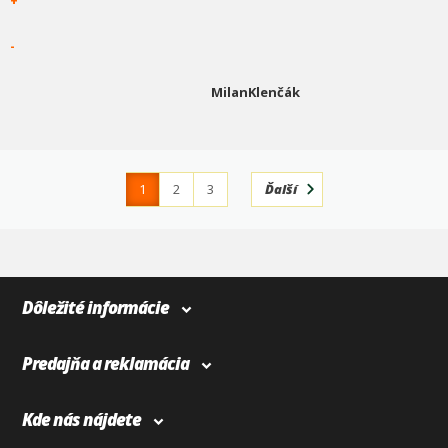
+
-
MilanKlenčák
1
2
3
Ďalší
4
366
Dôležité informácie
Predajňa a reklamácia
Kde nás nájdete