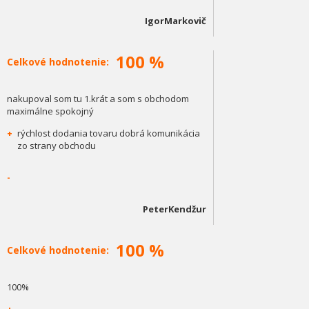
IgorMarkovič
100 %
Celkové hodnotenie:
nakupoval som tu 1.krát a som s obchodom
maximálne spokojný
+
rýchlost dodania tovaru dobrá komunikácia
zo strany obchodu
-
PeterKendžur
100 %
Celkové hodnotenie:
100%