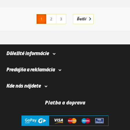
1
2
3
Ďalší
4
366
Dôležité informácie
Predajňa a reklamácia
Kde nás nájdete
Platba a doprava