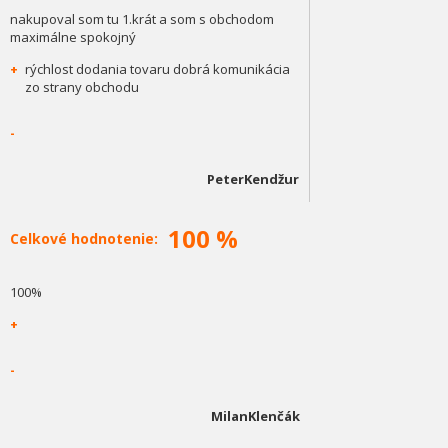
nakupoval som tu 1.krát a som s obchodom
maximálne spokojný
+
rýchlost dodania tovaru dobrá komunikácia
zo strany obchodu
-
PeterKendžur
100 %
Celkové hodnotenie:
100%
+
-
MilanKlenčák