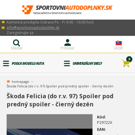
Kamenná predajňa Ostrava Po - Pi 9:00 - 16:00 hod.
info@sportovniautodoplnky.sk
Zaregistrujte sa
Jazyk
Hľadať
Prihlásiť
0
PODĽA MODELU AUTA
UNIVERZÁLNY DIELY
homepage
Škoda Felicia (do r.v. 97) Spoiler pod predný spoiler - čierný dezén
Škoda Felicia (do r.v. 97) Spoiler pod
predný spoiler - čierný dezén
Kód:
P29722X
EAN: