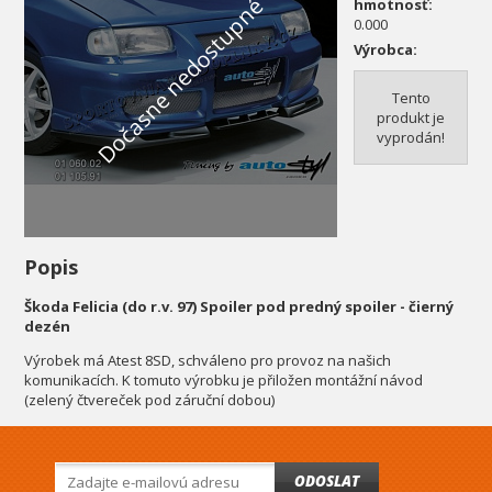
Dočasne nedostupné
hmotnosť:
0.000
Výrobca:
Tento
produkt je
vyprodán!
Popis
Škoda Felicia (do r.v. 97) Spoiler pod predný spoiler - čierný
dezén
Výrobek má Atest 8SD, schváleno pro provoz na našich
komunikacích. K tomuto výrobku je přiložen montážní návod
(zelený čtvereček pod záruční dobou)
ODOSLAT