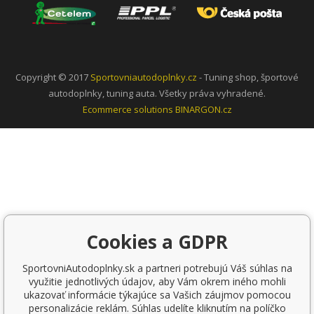
Copyright © 2017
Sportovniautodoplnky.cz
- Tuning shop, športové
autodoplnky, tuning auta. Všetky práva vyhradené.
Ecommerce solutions
BINARGON.cz
Cookies a GDPR
SportovniAutodoplnky.sk a partneri potrebujú Váš súhlas na
využitie jednotlivých údajov, aby Vám okrem iného mohli
ukazovať informácie týkajúce sa Vašich záujmov pomocou
personalizácie reklám. Súhlas udelíte kliknutím na políčko