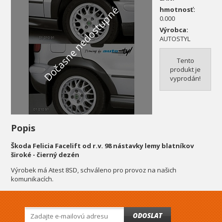
Dočasne nedostupné
hmotnosť:
0.000
Výrobca:
AUTOSTYL
Tento
produkt je
vyprodán!
Popis
Škoda Felicia Facelift od r.v. 98 nástavky lemy blatníkov
široké - čierný dezén
Výrobek má Atest 8SD, schváleno pro provoz na našich
komunikacích.
ODOSLAT