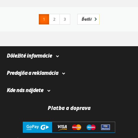
1
2
3
Ďalší
4
366
Dôležité informácie
Predajňa a reklamácia
Kde nás nájdete
Platba a doprava