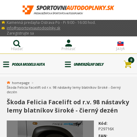
Kamenná predajňa Ostrava Po - Pi 9:00 - 16:00 hod.
info@sportovniautodoplnky.sk
Zaregistrujte sa
Jazyk
Hľadať
Prihlásiť
0
PODĽA MODELU AUTA
UNIVERZÁLNY DIELY
homepage
Škoda Felicia Facelift od r.v. 98 nástavky lemy blatníkov široké - čierný
dezén
Škoda Felicia Facelift od r.v. 98 nástavky
lemy blatníkov široké - čierný dezén
Kód:
P29716X
EAN: