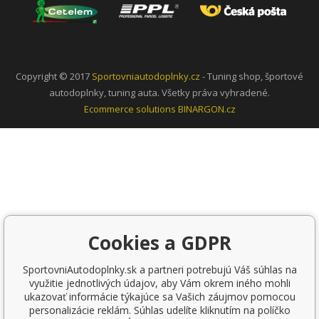
Copyright © 2017
Sportovniautodoplnky.cz
- Tuning shop, športové
autodoplnky, tuning auta. Všetky práva vyhradené.
Ecommerce solutions
BINARGON.cz
Cookies a GDPR
SportovniAutodoplnky.sk a partneri potrebujú Váš súhlas na
využitie jednotlivých údajov, aby Vám okrem iného mohli
ukazovať informácie týkajúce sa Vašich záujmov pomocou
personalizácie reklám. Súhlas udelíte kliknutím na políčko