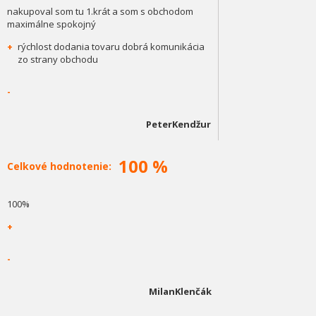
nakupoval som tu 1.krát a som s obchodom
maximálne spokojný
+
rýchlost dodania tovaru dobrá komunikácia
zo strany obchodu
-
PeterKendžur
100 %
Celkové hodnotenie:
100%
+
-
MilanKlenčák