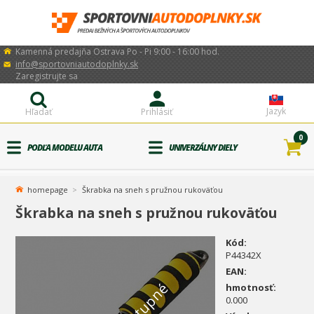
Kamenná predajňa Ostrava Po - Pi 9:00 - 16:00 hod.
info@sportovniautodoplnky.sk
Zaregistrujte sa
Jazyk
Hľadať
Prihlásiť
0
PODĽA MODELU AUTA
UNIVERZÁLNY DIELY
homepage
Škrabka na sneh s pružnou rukoväťou
Škrabka na sneh s pružnou rukoväťou
Kód:
P44342X
EAN:
hmotnosť:
0.000