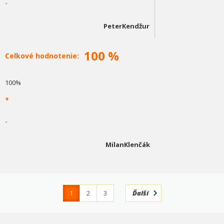
-
PeterKendžur
100 %
Celkové hodnotenie:
100%
+
-
MilanKlenčák
1
2
3
Ďalší
4
366