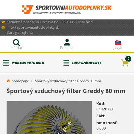
Kamenná predajňa Ostrava Po - Pi 9:00 - 16:00 hod.
info@sportovniautodoplnky.sk
Zaregistrujte sa
Jazyk
Hľadať
Prihlásiť
0
PODĽA MODELU AUTA
UNIVERZÁLNY DIELY
homepage
Športový vzduchový filter Greddy 80 mm
Športový vzduchový filter Greddy 80 mm
Kód:
P102073X
EAN:
hmotnosť:
0.000