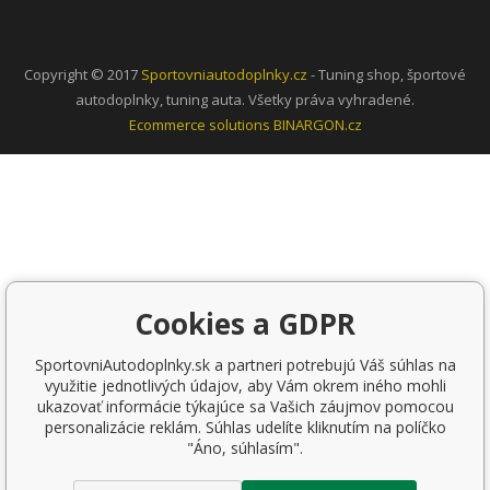
Copyright © 2017
Sportovniautodoplnky.cz
- Tuning shop, športové
autodoplnky, tuning auta. Všetky práva vyhradené.
Ecommerce solutions
BINARGON.cz
Cookies a GDPR
SportovniAutodoplnky.sk a partneri potrebujú Váš súhlas na
využitie jednotlivých údajov, aby Vám okrem iného mohli
ukazovať informácie týkajúce sa Vašich záujmov pomocou
personalizácie reklám. Súhlas udelíte kliknutím na políčko
"Áno, súhlasím".