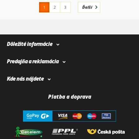
1
2
3
Ďalší
4
366
Dôležité informácie
Predajňa a reklamácia
Kde nás nájdete
Platba a doprava