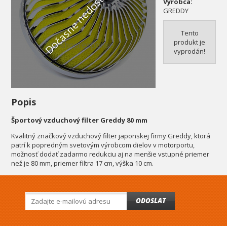
Dočasne nedostupné
Výrobca:
GREDDY
Tento
produkt je
vyprodán!
Popis
Športový vzduchový filter Greddy 80 mm
Kvalitný značkový vzduchový filter japonskej firmy Greddy, ktorá
patrí k popredným svetovým výrobcom dielov v motorportu,
možnosť dodať zadarmo redukciu aj na menšie vstupné priemer
než je 80 mm, priemer filtra 17 cm, výška 10 cm.
ODOSLAT