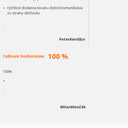
+
rýchlost dodania tovaru dobrá komunikácia
zo strany obchodu
-
PeterKendžur
100 %
Celkové hodnotenie:
100%
+
-
MilanKlenčák