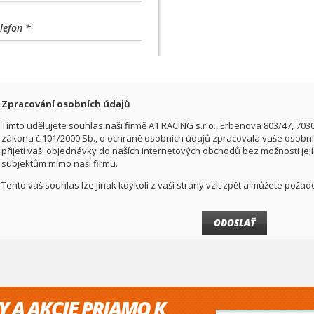
lefon *
Zpracování osobních údajů
Tímto udělujete souhlas naši firmě A1 RACING s.r.o., Erbenova 803/47, 703
zákona č.101/2000 Sb., o ochraně osobních údajů zpracovala vaše osobní 
přijetí vaši objednávky do naších internetových obchodů bez možnosti jej
subjektům mimo naši firmu.
Tento váš souhlas lze jinak kdykoli z vaší strany vzít zpět a můžete pož
Y A AKCIE PRIAMO K