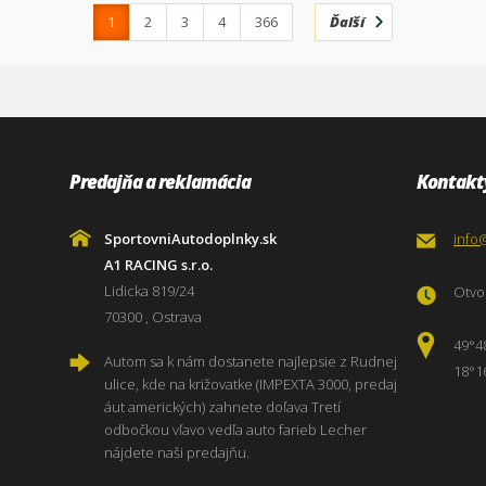
1
2
3
4
366
Ďalší
Predajňa a reklamácia
Kontakt
SportovniAutodoplnky.sk
info
A1 RACING s.r.o.
Lidicka 819/24
Otvor
70300 , Ostrava
49°4
Autom sa k nám dostanete najlepsie z Rudnej
18°1
ulice, kde na križovatke (IMPEXTA 3000, predaj
áut amerických) zahnete doľava Tretí
odbočkou vľavo vedľa auto farieb Lecher
nájdete naši predajňu.