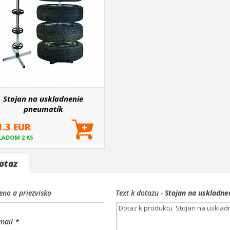
Stojan na uskladnenie
pneumatík
1.3 EUR
LADOM 2 KS
otaz
no a priezvisko
Text k dotazu -
Stojan na uskladn
mail *