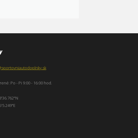
y
@sportovniautodoplnky.sk
ené: Po - Pi 9:00 - 16:00 hod.
8'36.762"N
6'5.249"E