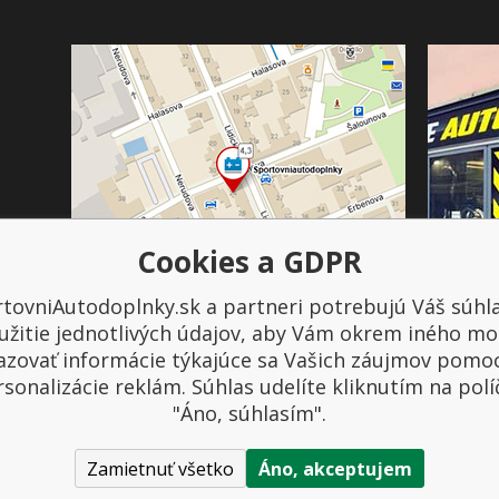
Cookies a GDPR
tovniAutodoplnky.sk a partneri potrebujú Váš súhl
Platba a doprava
užitie jednotlivých údajov, aby Vám okrem iného mo
azovať informácie týkajúce sa Vašich záujmov pomo
sonalizácie reklám. Súhlas udelíte kliknutím na pol
"Áno, súhlasím".
Zamietnuť všetko
Áno, akceptujem
tovniautodoplnky.cz
- Tuning shop, športové autodoplnky, tuning auta. V