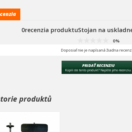
cenzia
0recenzia produktuStojan na uskladn
0%
Doposiaľ nie je napísaná žiadna recenz
PRIDAŤ RECENZIU
Kúpili ste tento produkt? Napíšte jeho recenziu.
storie produktů