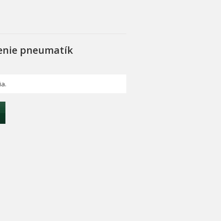
enie pneumatík
ia.