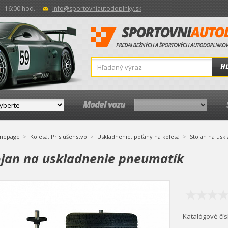
- 16:00 hod.
info@sportovniautodoplnky.sk
H
Model vozu
mepage
Kolesá, Príslušenstvo
Uskladnenie, poťahy na kolesá
Stojan na usk
ojan na uskladnenie pneumatík
Katalógové čís