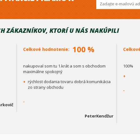
H ZÁKAZNÍKOV, KTORÍ U NÁS NAKÚPILI
100 %
Celkové hodnotenie:
Celkov
nakupoval som tu 1.krát a som s obchodom
100%
maximálne spokojný
+
+
rýchlost dodania tovaru dobrá komunikácia
zo strany obchodu
-
-
rkovič
PeterKendžur