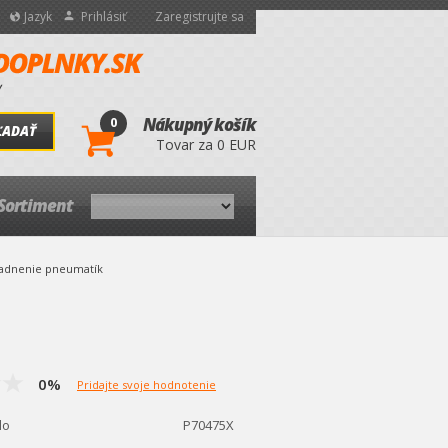
Jazyk
Prihlásiť
Zaregistrujte sa
0
Nákupný košík
ĽADAŤ
Tovar za 0 EUR
Sortiment
ladnenie pneumatík
0%
Pridajte svoje hodnotenie
lo
P70475X