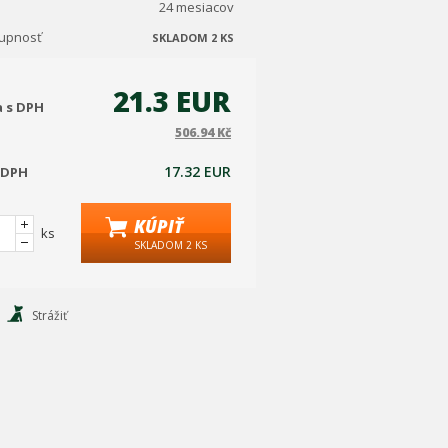
24 mesiacov
tupnosť
SKLADOM 2 KS
21.3 EUR
a s DPH
506.94 Kč
17.32 EUR
 DPH
KÚPIŤ
ks
SKLADOM 2 KS
Strážiť