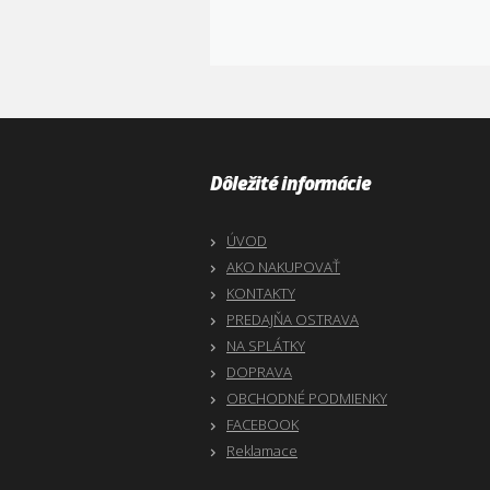
Dôležité informácie
ÚVOD
AKO NAKUPOVAŤ
KONTAKTY
PREDAJŇA OSTRAVA
NA SPLÁTKY
DOPRAVA
OBCHODNÉ PODMIENKY
FACEBOOK
Reklamace