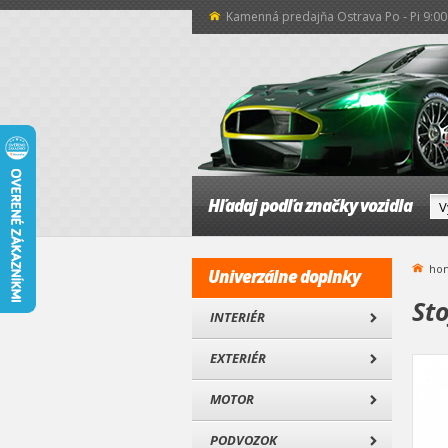
Kamenná predajňa Ostrava Po - Pi 9:00 
Hľadaj podľa značky vozidla
ho
Univerzálne doplnky
St
INTERIÉR
EXTERIÉR
MOTOR
PODVOZOK