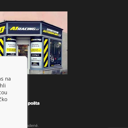
as na
hli
cou
íčko
šetky práva vyhradené.