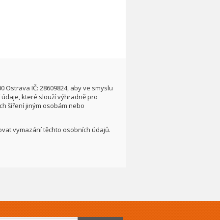
00 Ostrava IČ: 28609824, aby ve smyslu
údaje, které slouží výhradně pro
ích šíření jiným osobám nebo
adovat vymazání těchto osobních údajů.