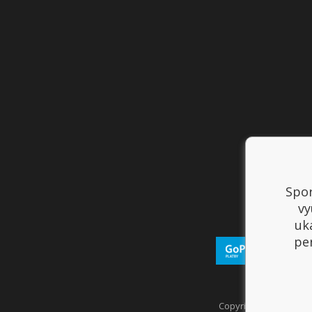
Spor
vy
uk
per
Copyright © 2017
Spor