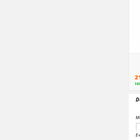
2
SK
D
Me
E-