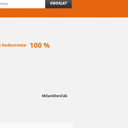
ODOSLAT
100 %
é hodnotenie:
MilanKlenčák