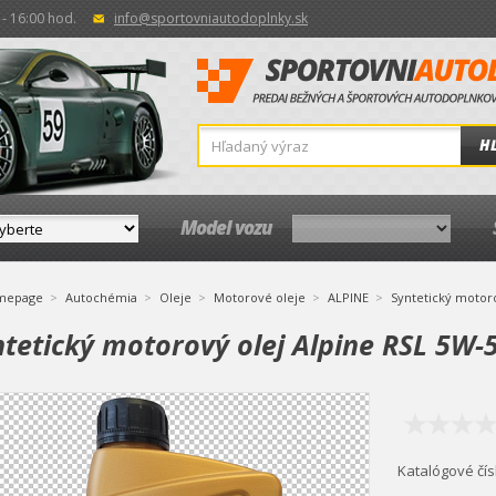
- 16:00 hod.
info@sportovniautodoplnky.sk
H
Model vozu
mepage
Autochémia
Oleje
Motorové oleje
ALPINE
Syntetický motoro
tetický motorový olej Alpine RSL 5W-5
Katalógové čís