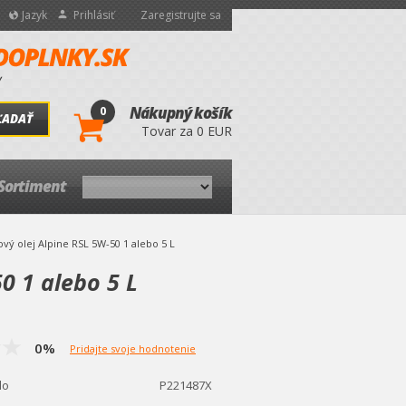
Jazyk
Prihlásiť
Zaregistrujte sa
0
Nákupný košík
ĽADAŤ
Tovar za 0 EUR
Sortiment
vý olej Alpine RSL 5W-50 1 alebo 5 L
0 1 alebo 5 L
0%
Pridajte svoje hodnotenie
lo
P221487X