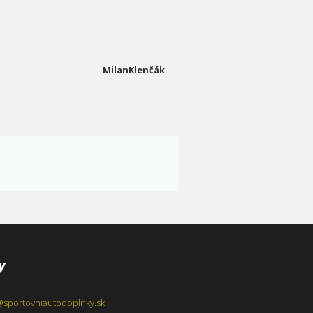
MilanKlenčák
y
@sportovniautodoplnky.sk