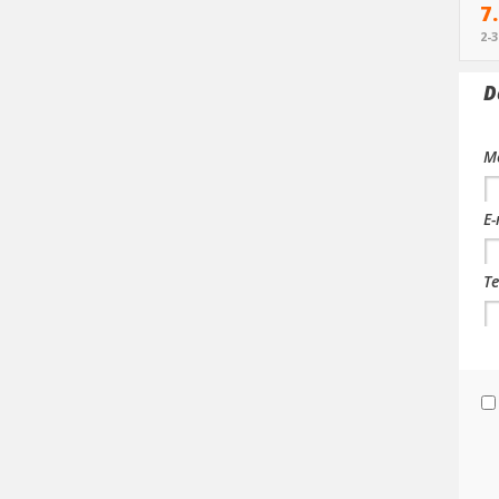
7
2-
D
Me
E-
Te