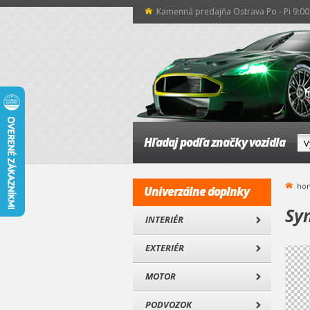
Kamenná predajňa Ostrava Po - Pi 9:00 
Hľadaj podľa značky vozidla
ho
Univerzálne doplnky
Syn
INTERIÉR
EXTERIÉR
MOTOR
PODVOZOK