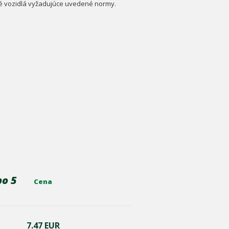
né vozidlá vyžadujúce uvedené normy.
bo 5
Cena
7.47 EUR