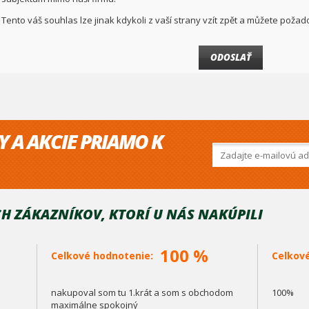
Tento váš souhlas lze jinak kdykoli z vaší strany vzít zpět a můžete pož
Y A AKCIE PRIAMO K
H ZÁKAZNÍKOV, KTORÍ U NÁS NAKÚPILI
100 %
Celkové hodnotenie:
Celkov
nakupoval som tu 1.krát a som s obchodom
100%
maximálne spokojný