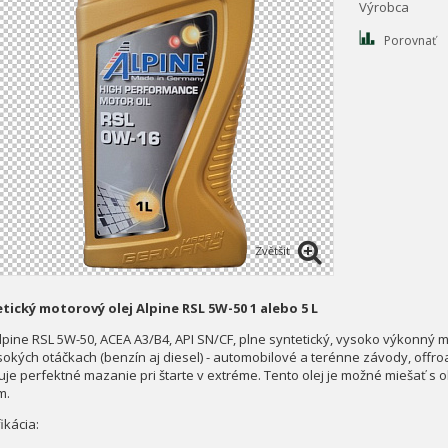
Výrobca
Porovnať
Zvětšit
tický motorový olej Alpine RSL 5W-50 1 alebo 5 L
Alpine RSL 5W-50, ACEA A3/B4, API SN/CF, plne syntetický, vysoko výkonný 
sokých otáčkach (benzín aj diesel) - automobilové a terénne závody, offroa
uje perfektné mazanie pri štarte v extréme. Tento olej je možné miešať s o
m.
ikácia: