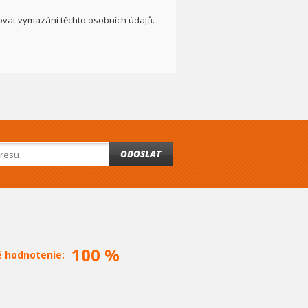
adovat vymazání těchto osobních údajů.
ODOSLAT
100 %
é hodnotenie: