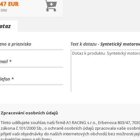
.47 EUR
3 DNI
otaz
no a priezvisko
Text k dotazu -
Syntetický motorov
mail *
lefon *
Zpracování osobních údajů
Tímto udělujete souhlas naši firmě A1 RACING s.r.o., Erbenova 803/47, 703
zákona č.101/2000 Sb., o ochraně osobních údajů zpracovala vaše osobní 
přijetí vaši objednávky do naších internetových obchodů bez možnosti jej
subjektům mimo naši firmu.