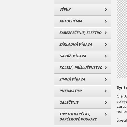
VÝFUK
AUTOCHÉMIA
ZABEZPEČENIE, ELEKTRO
ZÁKLADNÁ VÝBAVA
GARÁŽ- VÝBAVA
KOLESÁ, PRÍSLUŠENSTVO
ZIMNÁ VÝBAVA
Synte
PNEUMATIKY
Olej 
vo vy
OBLEČENIE
zaruč
norie
TIPY NA DARČEKY,
DARČEKOVÉ POUKAZY
Špecif