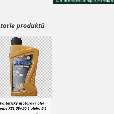
Kúpili ste tento produkt? Napíšte jeho recenziu.
storie produktů
Syntetický motorový olej
pine RSL 5W-50 1 alebo 5 L