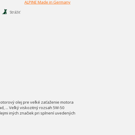
ALPINE Made in Germany
Strážiť
motorový olej pre veľké zaťaženie motora
d, ... Veľký viskozitný rozsah 5W-50
lejmi iných značiek pri splnení uvedených