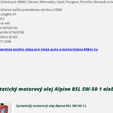
účané pre: BMW, Citroen, Mercedes, Opel, Peugeot, Porsche, Renault a i
účania (spĺňa požiadavky výrobcu OEM):
onglife-01
9.3
he A40
2 00/505 00
lt RN 0710/0700
GM-LL-B-025
71 2296
verenie svojho oleja pre tvoje auto a motorizáciu klikni tu
tetický motorový olej Alpine RSL 5W-50 1 ale
Syntetický motorový olej Alpine RSL 5W-50 1 L