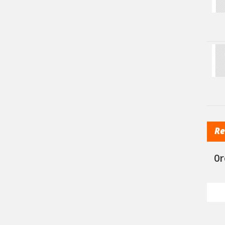
Re
0r