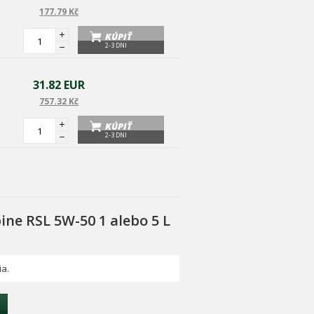
177.79 Kč
KÚPIŤ
2-3 DNI
31.82 EUR
757.32 Kč
KÚPIŤ
2-3 DNI
ine RSL 5W-50 1 alebo 5 L
ia.