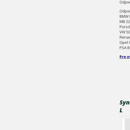
Odpor
Odpor
BMW L
MB 22
Porsc
VW 50
Renau
Opel 
PSA B
Pre o
Syn
L