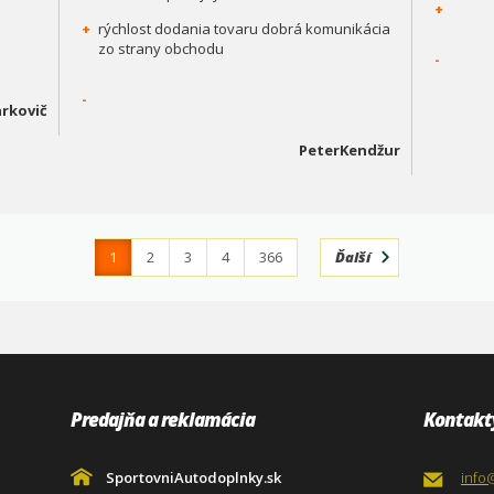
+
+
rýchlost dodania tovaru dobrá komunikácia
zo strany obchodu
-
-
rkovič
PeterKendžur
1
2
3
4
366
Ďalší
Predajňa a reklamácia
Kontakt
SportovniAutodoplnky.sk
info