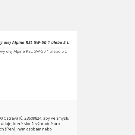
ý olej Alpine RSL 5W-50 1 alebo 5 L
00 Ostrava IČ: 28609824, aby ve smyslu
údaje, které slouží výhradně pro
ích šíření jiným osobám nebo