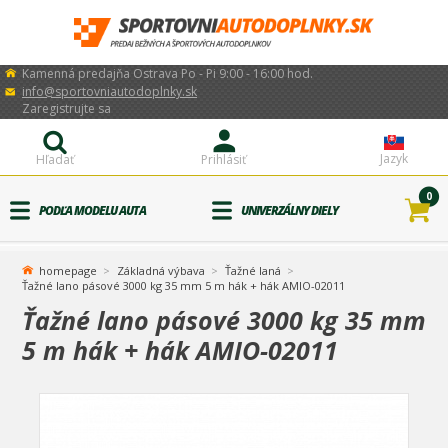
Kamenná predajňa Ostrava Po - Pi 9:00 - 16:00 hod.
info@sportovniautodoplnky.sk
Zaregistrujte sa
Jazyk
Hľadať
Prihlásiť
0
PODĽA MODELU AUTA
UNIVERZÁLNY DIELY
homepage
Základná výbava
Ťažné laná
Ťažné lano pásové 3000 kg 35 mm 5 m hák + hák AMIO-02011
Ťažné lano pásové 3000 kg 35 mm
5 m hák + hák AMIO-02011