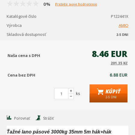
0%
Pridajte svoje hodnotenie
Katalógové číslo
P122441X
Výrobca
AMIO
Skladová dostupnosť
2-5 DNI
8.46 EUR
Naša cena s DPH
201.35 Kč
6.88 EUR
Cena bez DPH
KÚPIŤ
ks
2-5 DNI
Porovnať
Strážiť
Ťažné lano pásové 3000kg 35mm 5m hák+hák