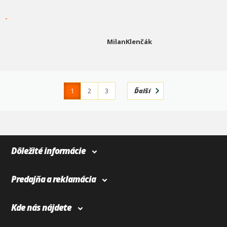
-
MilanKlenčák
1
2
3
Ďalší
4
366
Dôležité informácie
Predajňa a reklamácia
Kde nás nájdete