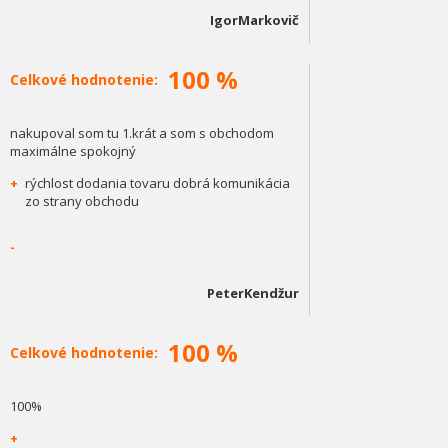
IgorMarkovič
100 %
Celkové hodnotenie:
nakupoval som tu 1.krát a som s obchodom
maximálne spokojný
+
rýchlost dodania tovaru dobrá komunikácia
zo strany obchodu
-
PeterKendžur
100 %
Celkové hodnotenie:
100%
+