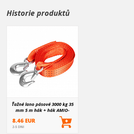
odpojeniu ťažného lana. Háky vyrobené z hrubej ocele,
vďaka čomu sú veľmi odolné a zaisťujú maximálnu
Historie produktů
bezpečnosť pri používaní.
Ťažné lano pásové 3000 kg 35
mm 5 m hák + hák AMIO-
02011
8.46 EUR
2-5 DNI