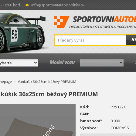
- 16:00 hod.
info@sportovniautodoplnky.sk
H
Model vozu
mepage
Vankúšik 36x25cm béžový PREMIUM
kúšik 36x25cm béžový PREMIUM
Kód:
P75122X
EAN:
hmotnosť:
0.000
Výrobca:
COMPASS