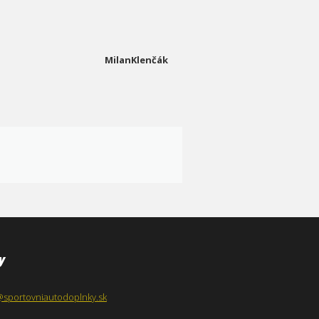
MilanKlenčák
y
@sportovniautodoplnky.sk