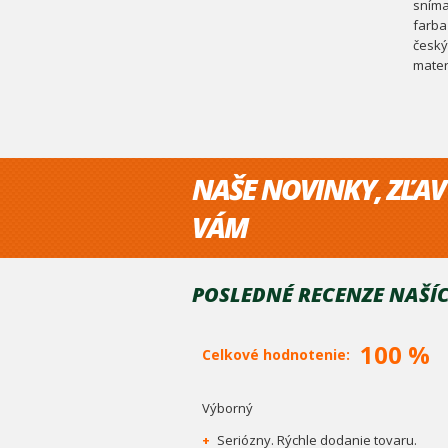
sníma
farba
český
mater
NAŠE NOVINKY, ZĽAV
VÁM
POSLEDNÉ RECENZE NAŠÍC
100 %
Celkové hodnotenie:
Výborný
+
Seriózny. Rýchle dodanie tovaru.