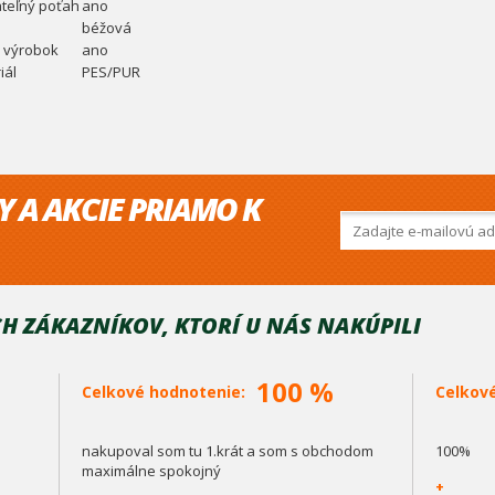
teľný poťah
ano
béžová
 výrobok
ano
iál
PES/PUR
Y A AKCIE PRIAMO K
H ZÁKAZNÍKOV, KTORÍ U NÁS NAKÚPILI
100 %
Celkové hodnotenie:
Celkov
nakupoval som tu 1.krát a som s obchodom
100%
maximálne spokojný
+