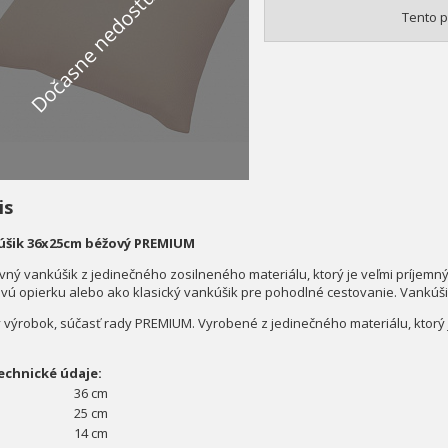
Dočasne nedostupné
Tento p
is
úšik 36x25cm béžový PREMIUM
vný vankúšik z jedinečného zosilneného materiálu, ktorý je veľmi príjemn
vú opierku alebo ako klasický vankúšik pre pohodlné cestovanie. Vankúš
 výrobok, súčasť rady PREMIUM. Vyrobené z jedinečného materiálu, ktorý 
.
echnické údaje:
36 cm
25 cm
14 cm