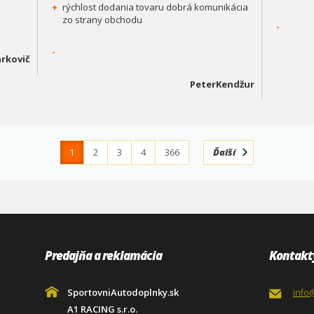
+
rýchlost dodania tovaru dobrá komunikácia
zo strany obchodu
-
-
rkovič
PeterKendžur
1
2
3
4
366
Ďalší
Predajňa a reklamácia
Kontakt
SportovniAutodoplnky.sk
info
A1 RACING s.r.o.