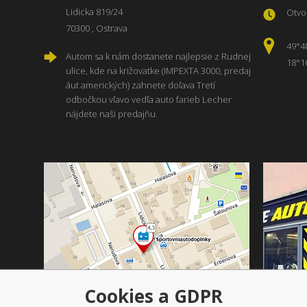
Lidicka 819/24
Otvor
70300 , Ostrava
49°4
Autom sa k nám dostanete najlepsie z Rudnej
18°1
ulice, kde na križovatke (IMPEXTA 3000, predaj
áut amerických) zahnete doľava Tretí
odbočkou vľavo vedľa auto farieb Lecher
nájdete naši predajňu.
Cookies a GDPR