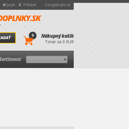
Jazyk
Prihlásiť
Zaregistrujte sa
0
Nákupný košík
ĽADAŤ
Tovar za 0 EUR
Sortiment