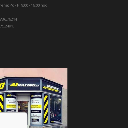
ené: Po - Pi 9:00 - 16:00 hod.
8'36.762"N
6'5.249"E