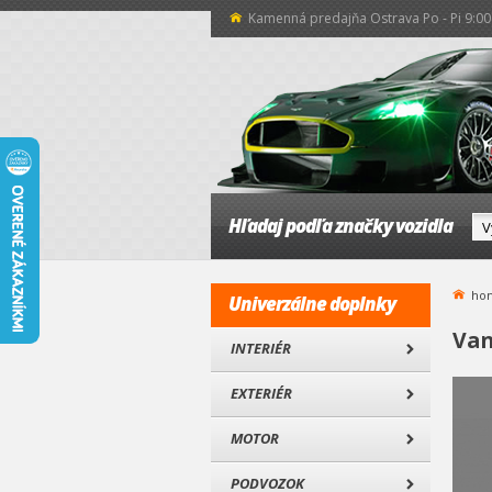
Kamenná predajňa Ostrava Po - Pi 9:00 
Hľadaj podľa značky vozidla
ho
Univerzálne doplnky
Van
INTERIÉR
EXTERIÉR
MOTOR
PODVOZOK