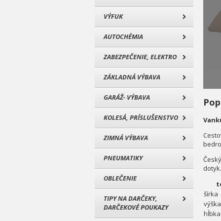
VÝFUK
AUTOCHÉMIA
ZABEZPEČENIE, ELEKTRO
ZÁKLADNÁ VÝBAVA
GARÁŽ- VÝBAVA
Pop
KOLESÁ, PRÍSLUŠENSTVO
Vank
Cesto
ZIMNÁ VÝBAVA
bedro
PNEUMATIKY
Český
dotyk
OBLEČENIE
t
šírka
TIPY NA DARČEKY,
výška
DARČEKOVÉ POUKAZY
hĺbka