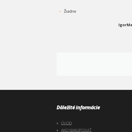
-
Žiadne
IgorMa
Dôležité informácie
ÚVOD
AKO NAKUPOVAŤ