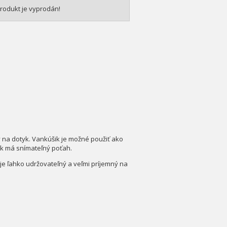
rodukt je vyprodán!
ý na dotyk. Vankúšik je možné použiť ako
ik má snímateľný poťah.
je ľahko udržovateľný a veľmi príjemný na