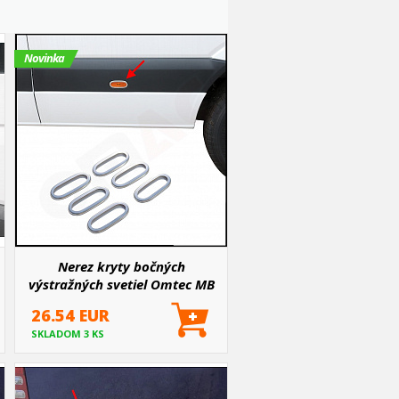
Novinka
Nerez kryty bočných
výstražných svetiel Omtec MB
Sprinter, VW Crafter 2006-18 (6
26.54 EUR
ks)
SKLADOM 3 KS