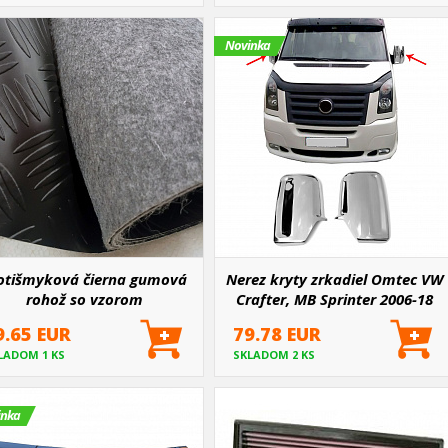
Novinka
otišmyková čierna gumová
Nerez kryty zrkadiel Omtec VW
rohož so vzorom
Crafter, MB Sprinter 2006-18
chovnicového plechu 300 x
9.65 EUR
79.78 EUR
200 cm
LADOM 1 KS
SKLADOM 2 KS
inka