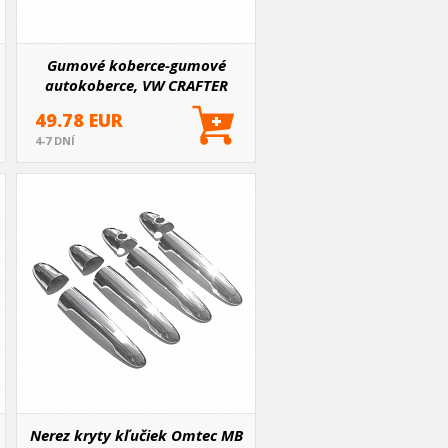
Gumové koberce-gumové
autokoberce, VW CRAFTER
2006+ - 3 diely
49.78 EUR
4-7 DNÍ
Nerez kryty kľučiek Omtec MB