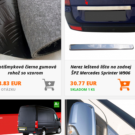
otišmyková čierna gumová
Nerez leštená lišta na zadnej
rohož so vzorom
ŠPZ Mercedes Sprinter W906
chovnicového plechu 200 x
2006-18, VW Crafter LT3 2006-
8.83 EUR
30.77 EUR
100 cm
17
 OTÁZKU
SKLADOM 1 KS