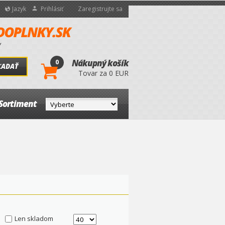
Jazyk
Prihlásiť
Zaregistrujte sa
0
Nákupný košík
ĽADAŤ
Tovar za 0 EUR
Sortiment
Len skladom