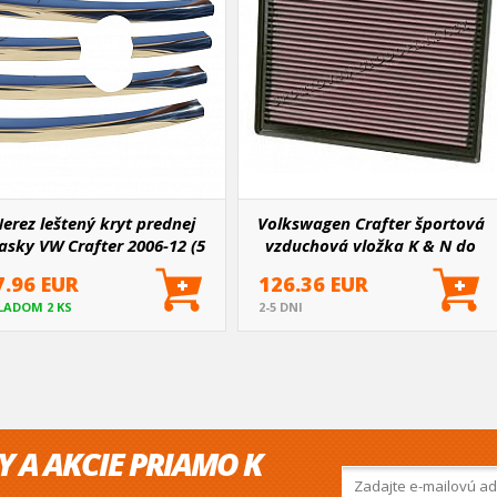
erez leštený kryt prednej
Volkswagen Crafter športová
sky VW Crafter 2006-12 (5
vzduchová vložka K & N do
ks)
motora 2.5D, r.v. 2006-2011
7.96 EUR
126.36 EUR
(33-2391)
LADOM 2 KS
2-5 DNI
Y A AKCIE PRIAMO K