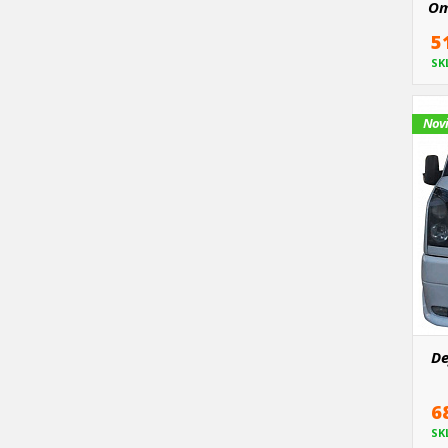
Om
5
SK
Nov
De
6
SK