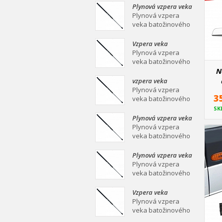
mm Plynová vzpera
Plynová vzpera veka
veka batožinového
batožinového
Plynová vzpera
priestoru Ei
priestoru 639/258
veka batožinového
mm
priestoru 639/258
mm Plynová vzpera
Vzpera veka
veka batožinového
batožinového
Plynová vzpera
priestoru Ei
priestoru 387/139
veka batožinového
mm
priestoru 387/139
N
mm Plynová vzpera
vzpera veka
veka batožinového
batožinového
Plynová vzpera
3
priestoru Ei
priestoru 558/253
veka batožinového
mm
priestoru 558/253
SK
mm Plynová vzpera
Plynová vzpera veka
veka batožinového
batožinového
Plynová vzpera
priestoru Ei
priestoru 549/219
veka batožinového
mm
priestoru 549/219
mm Plynová vzpera
Plynová vzpera veka
veka batožinového
batožinového
Plynová vzpera
priestoru Ei
priestoru 467/160
veka batožinového
mm
priestoru 467/160
mm Plynová vzpera
Vzpera veka
veka batožinového
batožinového
Plynová vzpera
priestoru Ei
priestoru 475/180
veka batožinového
mm
priestoru 475/180