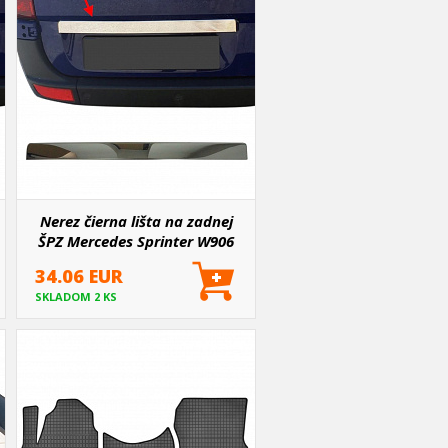
Nerez čierna lišta na zadnej
ŠPZ Mercedes Sprinter W906
2006-18, VW Crafter LT3 2006-
34.06 EUR
17
SKLADOM 2 KS