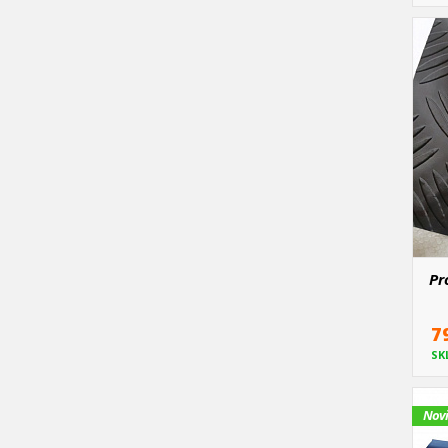
Pr
ša
7
SK
Nov