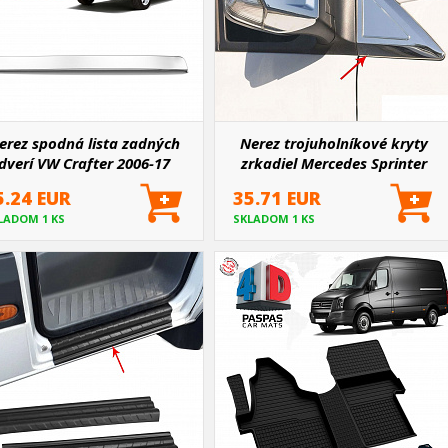
erez spodná lista zadných
Nerez trojuholníkové kryty
dverí VW Crafter 2006-17
zrkadiel Mercedes Sprinter
W906 2006-18, VW Crafter
5.24 EUR
35.71 EUR
2006-17
LADOM 1 KS
SKLADOM 1 KS