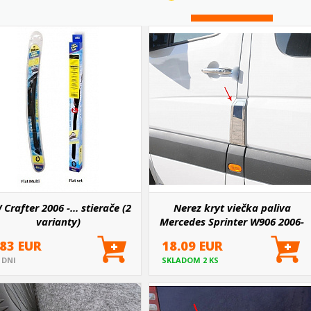
Crafter 2006 -... stierače (2
Nerez kryt viečka paliva
varianty)
Mercedes Sprinter W906 2006-
18, VW Crafter LT3 2006-17
.83 EUR
18.09 EUR
5 DNI
SKLADOM 2 KS