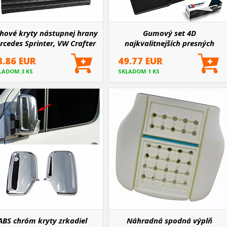
hové kryty nástupnej hrany
Gumový set 4D
rcedes Sprinter, VW Crafter
najkvalitnejších presných
2006-17 2 ks
autokobercov VW Crafter
8.86 EUR
49.77 EUR
2006-16
LADOM 3 KS
SKLADOM 1 KS
ABS chróm kryty zrkadiel
Náhradná spodná výplň