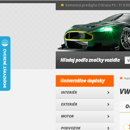
Kamenná predajňa Ostrava Po - Pi 9:00 
Hľadaj podľa značky vozidla
ho
Univerzálne doplnky
VW 
INTERIÉR
EXTERIÉR
O
MOTOR
PODVOZOK