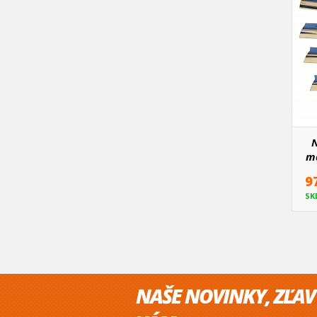
N
ma
9
SK
NAŠE NOVINKY, ZĽAV