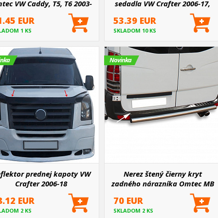
tec VW Caddy, T5, T6 2003-
sedadla VW Crafter 2006-17,
15
MB Sprinter 2006-18 W906
1.45 EUR
53.39 EUR
LADOM 1 KS
SKLADOM 10 KS
inka
Novinka
flektor prednej kapoty VW
Nerez štený čierny kryt
Crafter 2006-18
zadného nárazníka Omtec MB
Sprinter, VW Crafter 2006-18
8.12 EUR
70 EUR
LADOM 2 KS
SKLADOM 2 KS