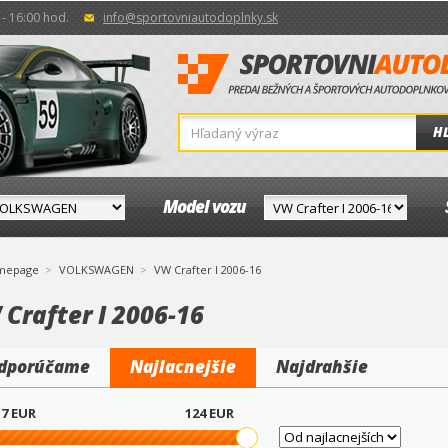
- 16:00 hod.
info@sportovniautodoplnky.sk
H
Model vozu
mepage
VOLKSWAGEN
VW Crafter I 2006-16
Crafter I 2006-16
dporúčame
Najlacnejšie
Najdrahšie
7
EUR
124
EUR